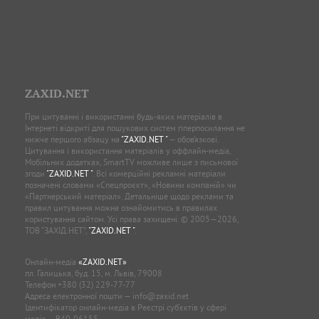
ZAXID.NET
При цитуванні і використанні будь-яких матеріалів в
Інтернеті відкриті для пошукових систем гіперпосилання не
нижче першого абзацу на
"ZAXID.NET "
— обов’язкові.
Цитування і використання матеріалів у оффлайн-медіа,
Мобільних додатках, SmartTV можливе лише з письмової
згоди
"ZAXID.NET "
. Всі комерційні рекламні матеріали
позначені словами «Спецпроєкт», «Новини компаній» чи
«Партнерський матеріал». Детальніше щодо реклами та
правил цитування можна ознайомитись в правилах
користування сайтом. Усі права захищені. © 2005—2026,
ТОВ “ЗАХІД.НЕТ”,
"ZAXID.NET "
.
Онлайн-медіа
«ZAXID.NET»
пл. Галицька, буд. 15, м. Львів, 79008
Телефон
+380 (32) 229-77-77
Адреса електронної пошти —
info@zaxid.net
Ідентифікатор онлайн-медіа в Реєстрі суб'єктів у сфері
медіа — R40-06155