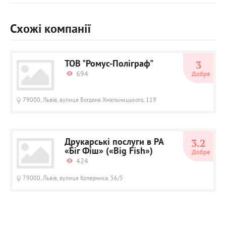
Схожі компанії
ТОВ "Ромус-Поліграф"
3
694
Добре
79000, Львів, вулиця Богдана Хмельницького, 119
Друкарські послуги в РА
3.2
«Біг Фіш» («Big Fish»)
Добре
424
79000, Львів, вулиця Коперника, 56/5