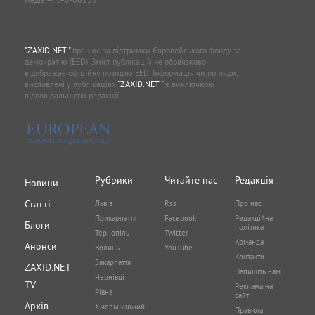
"ZAXID.NET "
працює за підтримки Європейського фонду за
демократію (EED). Зміст публікацій не обов’язково
відображає офіційну позицію EED. Інформація чи погляди,
висловлені у публікаціях
"ZAXID.NET "
є виключною
відповідальністю редакції.
Рубрики
Читайте нас
Редакція
Новини
Статті
Львів
Rss
Про нас
Прикарпаття
Facebook
Редакційна
Блоги
політика
Тернопіль
Twitter
Команда
Анонси
Волинь
YouTube
Контакти
Закарпаття
ZAXID.NET
Напишіть нам
Чернівці
TV
Реклама на
Рівне
сайті
Архів
Хмельницький
Правила