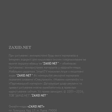
ZAXID.NET
При цитуванні і використанні будь-яких матеріалів в
Інтернеті відкриті для пошукових систем гіперпосилання не
нижче першого абзацу на
"ZAXID.NET "
— обов’язкові.
Цитування і використання матеріалів у оффлайн-медіа,
Мобільних додатках, SmartTV можливе лише з письмової
згоди
"ZAXID.NET "
. Всі комерційні рекламні матеріали
позначені словами «Спецпроєкт», «Новини компаній» чи
«Партнерський матеріал». Детальніше щодо реклами та
правил цитування можна ознайомитись в правилах
користування сайтом. Усі права захищені. © 2005—2026,
ТОВ “ЗАХІД.НЕТ”,
"ZAXID.NET "
.
Онлайн-медіа
«ZAXID.NET»
пл. Галицька, буд. 15, м. Львів, 79008