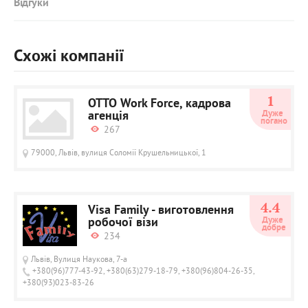
Відгуки
Схожі компанії
1
OTTO Work Force, кадрова
агенція
Дуже 
погано
267
79000, Львів, вулиця Соломії Крушельницької, 1
4.4
Visa Family - виготовлення
робочої візи
Дуже 
добре
234
Львів, Вулиця Наукова, 7-а
+380(96)777-43-92, +380(63)279-18-79, +380(96)804-26-35,
+380(93)023-83-26