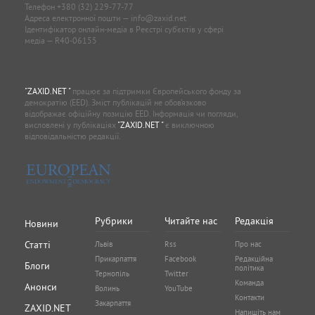
Телефон
+380 (32) 229-77-77
Адреса електронної пошти —
info@zaxid.net
Ідентифікатор онлайн-медіа в Реєстрі суб'єктів у сфері
медіа — R40-06155
"ZAXID.NET "
працює за підтримки Європейського фонду за
демократію (EED). Зміст публікацій не обов’язково
відображає офіційну позицію EED. Інформація чи погляди,
висловлені у публікаціях
"ZAXID.NET "
є виключною
відповідальністю редакції.
Рубрики
Читайте нас
Редакція
Новини
Статті
Львів
Rss
Про нас
Прикарпаття
Facebook
Редакційна
Блоги
політика
Тернопіль
Twitter
Команда
Анонси
Волинь
YouTube
Контакти
Закарпаття
ZAXID.NET
Напишіть нам