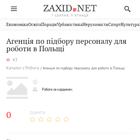
7 СЕРПНЯ, П'ЯТНИЦЯ
Івано-
Публікації
Авто
Словко
Культура
Економіка
Освіта
Поради
Урбаністика
Нерухомість
Спорт
Культура
Стрий
Рівне
Франківськ
Світ
Економіка
Рецепти
Здоров'я
Дрогобич
Львів
Тернопіль
Агенція по підбору персоналу для
Кіно
Дім
Спорт
Краєзнавство
Хмельницький
роботи в Польщі
Чернівці
Волинь
Фото
Освіта
Нерухомість
Домашні
Вінниця
Шептицький
Закарпаття
тварини
43
Каталог
Робота
Агенція по підбору персоналу для роботи в Польщі
Робота за кордоном;
0
ОЦІНИТИ