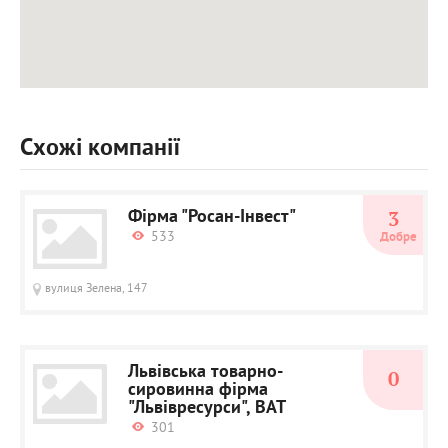
Схожі компанії
Фірма "Росан-Інвест"
3
533
Добре
вулиця Зелена, 147
Львівська товарно-
0
сировинна фірма
"Львівресурси", ВАТ
301