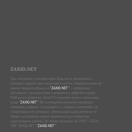
ZAXID.NET
При цитуванні і використанні будь-яких матеріалів в
Інтернеті відкриті для пошукових систем гіперпосилання не
нижче першого абзацу на
"ZAXID.NET "
— обов’язкові.
Цитування і використання матеріалів у оффлайн-медіа,
Мобільних додатках, SmartTV можливе лише з письмової
згоди
"ZAXID.NET "
. Всі комерційні рекламні матеріали
позначені словами «Спецпроєкт», «Новини компаній» чи
«Партнерський матеріал». Детальніше щодо реклами та
правил цитування можна ознайомитись в правилах
користування сайтом. Усі права захищені. © 2005—2026,
ТОВ “ЗАХІД.НЕТ”,
"ZAXID.NET "
.