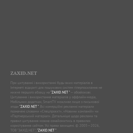
ZAXID.NET
При цитуванні і використанні будь-яких матеріалів в
Інтернеті відкриті для пошукових систем гіперпосилання не
нижче першого абзацу на
"ZAXID.NET "
— обов’язкові.
Цитування і використання матеріалів у оффлайн-медіа,
Мобільних додатках, SmartTV можливе лише з письмової
згоди
"ZAXID.NET "
. Всі комерційні рекламні матеріали
позначені словами «Спецпроєкт», «Новини компаній» чи
«Партнерський матеріал». Детальніше щодо реклами та
правил цитування можна ознайомитись в правилах
користування сайтом. Усі права захищені. © 2005—2026,
ТОВ “ЗАХІД.НЕТ”,
"ZAXID.NET "
.