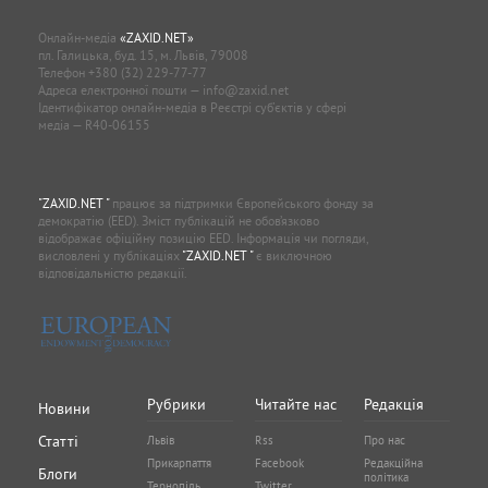
Онлайн-медіа
«ZAXID.NET»
пл. Галицька, буд. 15, м. Львів, 79008
Телефон
+380 (32) 229-77-77
Адреса електронної пошти —
info@zaxid.net
Ідентифікатор онлайн-медіа в Реєстрі суб'єктів у сфері
медіа — R40-06155
"ZAXID.NET "
працює за підтримки Європейського фонду за
демократію (EED). Зміст публікацій не обов’язково
відображає офіційну позицію EED. Інформація чи погляди,
висловлені у публікаціях
"ZAXID.NET "
є виключною
відповідальністю редакції.
Рубрики
Читайте нас
Редакція
Новини
Статті
Львів
Rss
Про нас
Прикарпаття
Facebook
Редакційна
Блоги
політика
Тернопіль
Twitter