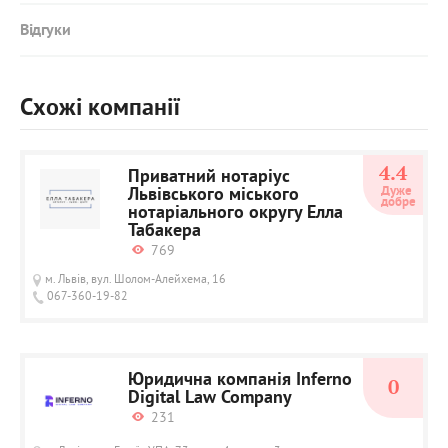
Відгуки
Схожі компанії
4.4
Приватний нотаріус
Львівського міського
Дуже 
добре
нотаріального округу Елла
Табакера
769
м. Львів, вул. Шолом-Алейхема, 16
067-360-19-82
Юридична компанія Inferno
0
Digital Law Company
231