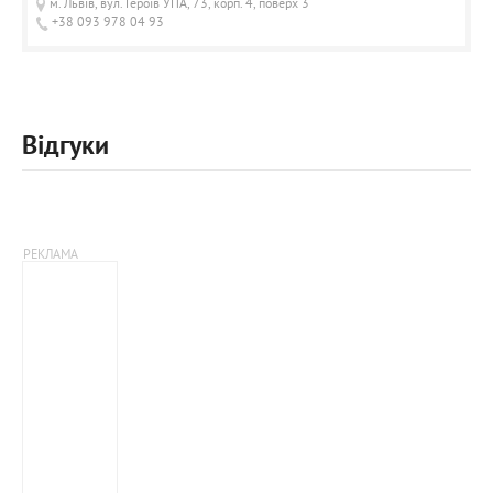
м. Львів, вул. Героїв УПА, 73, корп. 4, поверх 3
+38 093 978 04 93
Відгуки