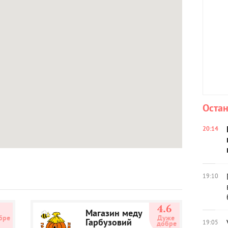
Остан
20:14
19:10
3
4.6
Магазин меду
бре
Дуже 
Гарбузовий
19:05
добре