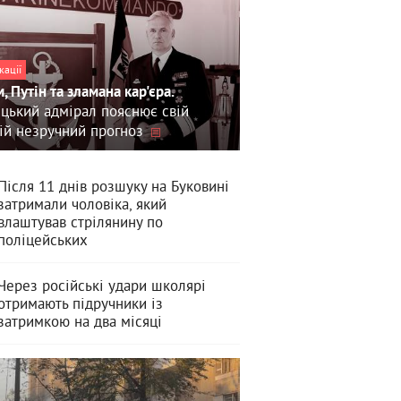
кації
, Путін та зламана кар'єра.
цький адмірал пояснює свій
ій незручний прогноз
Після 11 днів розшуку на Буковині
затримали чоловіка, який
влаштував стрілянину по
поліцейських
Через російські удари школярі
отримають підручники із
затримкою на два місяці