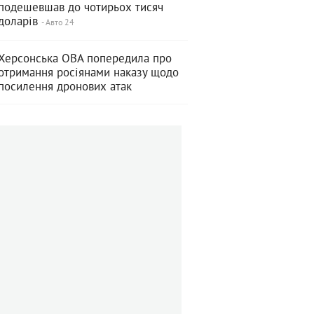
подешевшав до чотирьох тисяч
доларів
- Авто 24
Херсонська ОВА попередила про
отримання росіянами наказу щодо
посилення дронових атак