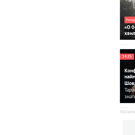
Репо
«О 0
хви
14:25
Конф
найм
Шовк
Тара
знат