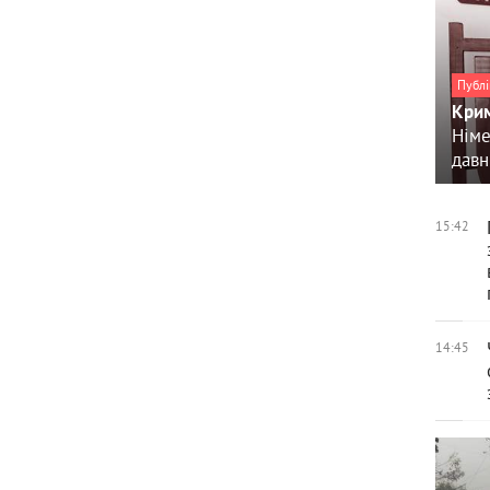
Публі
Крим
Німе
давн
15:42
14:45