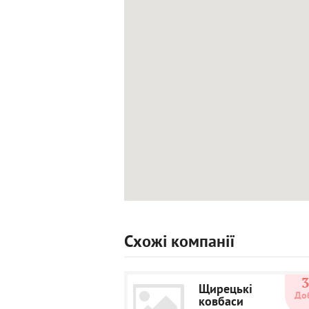
Схожі компанії
Щирецькі
До
ковбаси