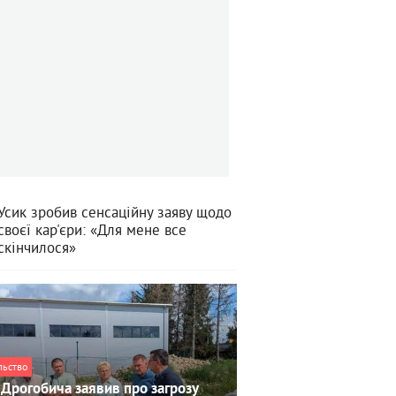
Усик зробив сенсаційну заяву щодо
своєї кар'єри: «Для мене все
скінчилося»
льство
Дрогобича заявив про загрозу