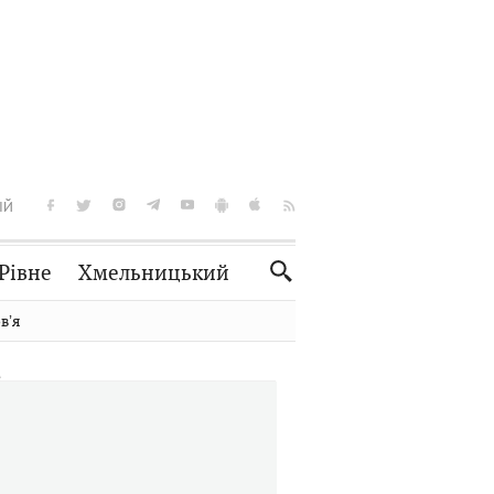
ІЙ
Рівне
Хмельницький
Словко
Культура
вʼя
Рецепти
Здоров'я
Спорт
Краєзнавство
Нерухомість
Домашні тварини