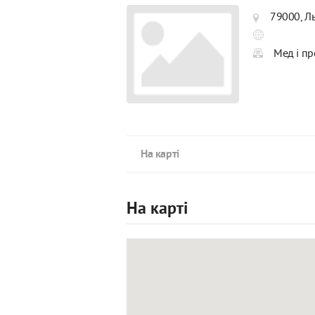
79000, Ль
Мед і пр
На карті
На карті