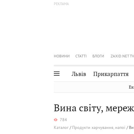
НОВИНИ
СТАТТІ
БЛОГИ
ZAXID.NET TV
Львів
Прикарпаття
Івано-Франківськ
Рівне
Ек
Тернопіль
Львів
Вина світу, мере
Волинь
Чернівці
Закарпаття
Шептицький
784
Каталог
Продукти харчування, напої
Ви