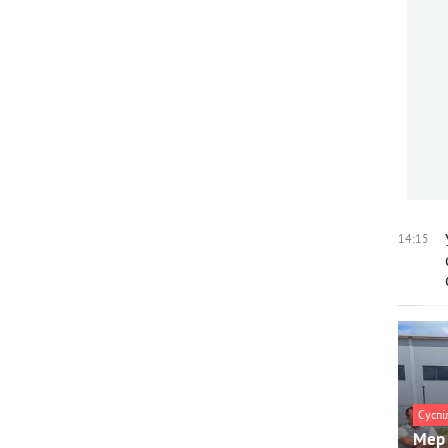
14:15
Суспі
Мер 