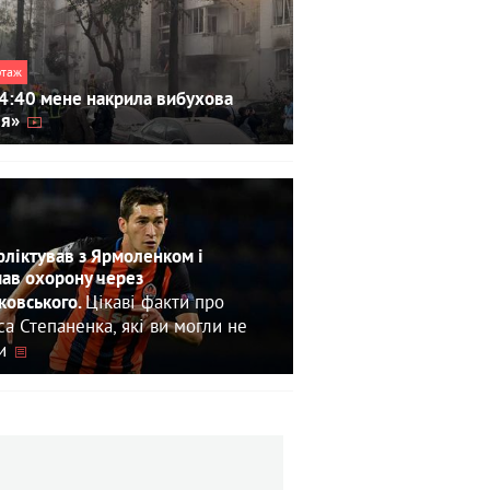
ртаж
4:40 мене накрила вибухова
ля»
ліктував з Ярмоленком і
ав охорону через
Цікаві факти про
овського.
са Степаненка, які ви могли не
и