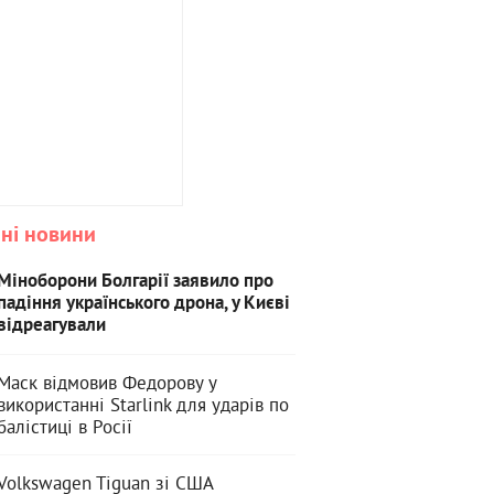
ні новини
Міноборони Болгарії заявило про
падіння українського дрона, у Києві
відреагували
Маск відмовив Федорову у
використанні Starlink для ударів по
балістиці в Росії
Volkswagen Tiguan зі США