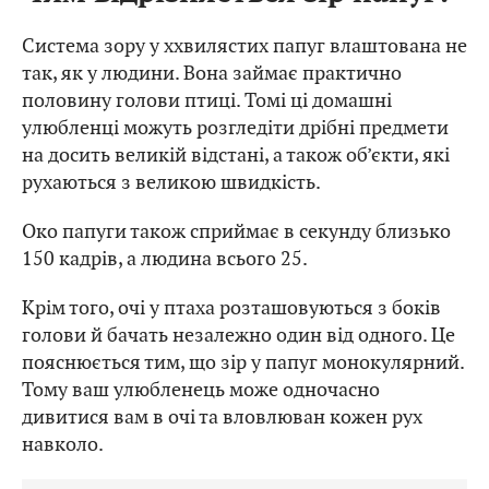
Система зору у ххвилястих папуг влаштована не
так, як у людини. Вона займає практично
половину голови птиці. Томі ці домашні
улюбленці можуть розгледіти дрібні предмети
на досить великій відстані, а також об’єкти, які
рухаються з великою швидкість.
Око папуги також сприймає в секунду близько
150 кадрів, а людина всього 25.
Крім того, очі у птаха розташовуються з боків
голови й бачать незалежно один від одного. Це
пояснюється тим, що зір у папуг монокулярний.
Тому ваш улюбленець може одночасно
дивитися вам в очі та вловлюван кожен рух
навколо.