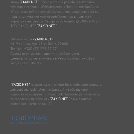
позначені словами «Спецпроєкт», «Новини компаній» чи
«Партнерський матеріал». Детальніше щодо реклами та
правил цитування можна ознайомитись в правилах
користування сайтом. Усі права захищені. © 2005—2026,
ТОВ “ЗАХІД.НЕТ”,
"ZAXID.NET "
.
Онлайн-медіа
«ZAXID.NET»
пл. Галицька, буд. 15, м. Львів, 79008
Телефон
+380 (32) 229-77-77
Адреса електронної пошти —
info@zaxid.net
Ідентифікатор онлайн-медіа в Реєстрі суб'єктів у сфері
медіа — R40-06155
"ZAXID.NET "
працює за підтримки Європейського фонду за
демократію (EED). Зміст публікацій не обов’язково
відображає офіційну позицію EED. Інформація чи погляди,
висловлені у публікаціях
"ZAXID.NET "
є виключною
відповідальністю редакції.