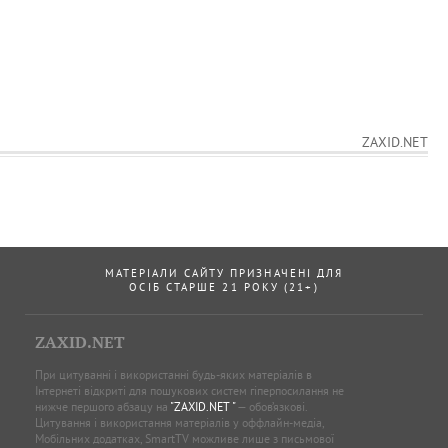
ZAXID.NET
МАТЕРІАЛИ САЙТУ ПРИЗНАЧЕНІ ДЛЯ
ОСІБ СТАРШЕ 21 РОКУ (21+)
ZAXID.NET
При цитуванні і використанні будь-яких матеріалів в
Інтернеті відкриті для пошукових систем гіперпосилання не
нижче першого абзацу на
"ZAXID.NET "
— обов’язкові.
Цитування і використання матеріалів у оффлайн-медіа,
Мобільних додатках, SmartTV можливе лише з письмової
згоди
"ZAXID.NET "
. Всі комерційні рекламні матеріали