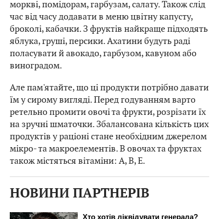
моркві, помідорам, гарбузам, салату. Також слід
час від часу додавати в меню цвітну капусту,
броколі, кабачки. З фруктів найкраще підходять
яблука, груші, персики. Ахатини будуть раді
поласувати й авокадо, гарбузом, кавуном або
виноградом.
Але пам'ятайте, що ці продукти потрібно давати
їм у сирому вигляді. Перед годуванням варто
ретельно промити овочі та фрукти, розрізати їх
на зручні шматочки. Збалансована кількість цих
продуктів у раціоні стане необхідним джерелом
мікро- та макроелементів. В овочах та фруктах
також містяться вітаміни: A, B, E.
НОВИНИ ПАРТНЕРІВ