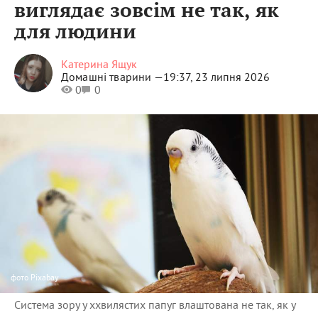
виглядає зовсім не так, як
для людини
Катерина Ящук
Домашні тварини —
19:37, 23 липня 2026
0
0
фото
Pixabay
Система зору у ххвилястих папуг влаштована не так, як у