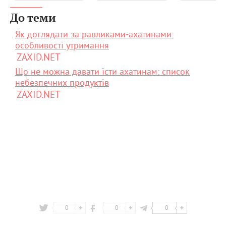
До теми
Як доглядати за равликами-ахатинами:
особливості утримання
ZAXID.NET
Що не можна давати їсти ахатинам: список
небезпечних продуктів
ZAXID.NET
0
0
0