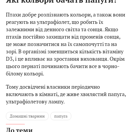
Які кольори бачать папуги?
Птахи добре розпізнають кольори, а також вони
реагують на ультрафіолет, що робить їх
залежними від денного світла та сонця. Якщо
птахів постійно захищати від променів сонця,
це може позначитися на їх самопочутті та на
зорі. В організмі зменшиться кількість вітаміну
D3, і це впливає на зростання вихованця. Окрім
цього пернаті починають бачити все в чорно-
білому кольорі.
Тому досвідчені власники періодично
включають в кімнаті, де живе хвилястий папуга,
ультрафіолетову лампу.
Домашні тварини
папуга
До теми