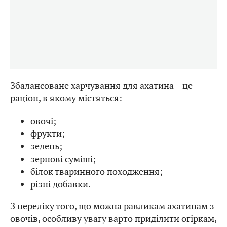
Збалансоване харчування для ахатина – це
раціон, в якому містяться:
овочі;
фрукти;
зелень;
зернові суміші;
білок тваринного походження;
різні добавки.
З переліку того, що можна равликам ахатинам з
овочів, особливу увагу варто приділити огіркам,