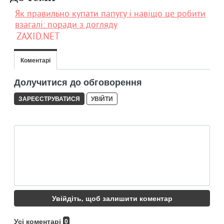
Як правильно купати папугу і навіщо це робити
взагалі: поради з догляду
ZAXID.NET