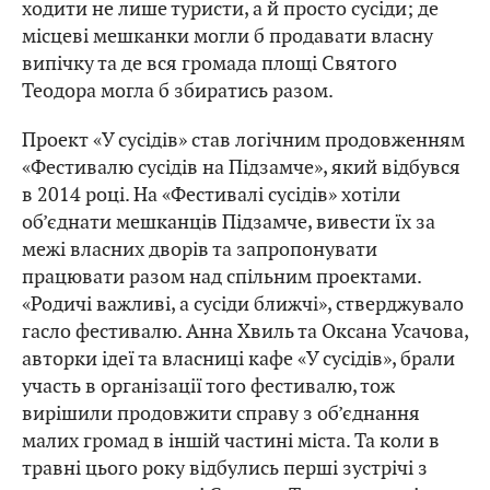
ходити не лише туристи, а й просто сусіди; де
місцеві мешканки могли б продавати власну
випічку та де вся громада площі Святого
Теодора могла б збиратись разом.
Проект «У сусідів» став логічним продовженням
«Фестивалю сусідів на Підзамче», який відбувся
в 2014 році. На «Фестивалі сусідів» хотіли
об’єднати мешканців Підзамче, вивести їх за
межі власних дворів та запропонувати
працювати разом над спільним проектами.
«Родичі важливі, а сусіди ближчі», стверджувало
гасло фестивалю. Анна Хвиль та Оксана Усачова,
авторки ідеї та власниці кафе «У сусідів», брали
участь в організації того фестивалю, тож
вирішили продовжити справу з об’єднання
малих громад в іншій частині міста. Та коли в
травні цього року відбулись перші зустрічі з