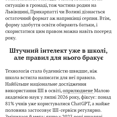
ситуацію в громаді, тож частина родин на
Львівщині, Прикарпатті чи Волині дізнається
остаточний формат аж наприкінці серпня. Втім,
форму здобуття освіти обирають батьки, і
скористатися цим правом можна навіть посеред
року.
Штучний інтелект уже в школі,
але правил для нього бракує
Технологія стала буденністю швидше, ніж
школа встигла написати для неї правила.
Найбільше національне дослідження
використання ШІ в освіті,
оприлюднене
Малою
академією наук у липні 2026 року, фіксує: понад
81% учнів уже користувалися ChatGPT, а майже
половина застосовує ШІ-сервіси регулярно.
Змінилася й мета: якщо у 2023 році школярі