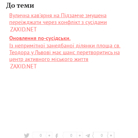
До теми
Вулична кав'ярня на Підзамче змушена
переїжджати через конфлікт з сусідами
ZAXID.NET
Оновлення по-сусідськи.
Із непримітної занедбаної ділянки площа св.
Теодора у Львові має шанс перетворитись на
центр активного міського життя
ZAXID.NET
0
0
0