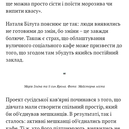
ще можна просто сісти і поїсти морозива чи
випити квасу».
Наталя Білута пояснює це так: люди виявились
не готовими до змін, бо зміни – це завжди
болюче. Також є страх, що облаштування
вуличного соціального кафе може призвести до
того, що згодом там збудуть якийсь постійний
заклад.
Марія Ільїна та її син Ярема. Фото: Майстерня міста
Проект сусідської кав’ярні починався з того, що
дівчата мали створити спільний простір, який
би об’єднував мешканців. В результаті, так і
сталось: активні мешканці об’єднались проти
кафе. Ті ж, хто його підтримують, виявились не