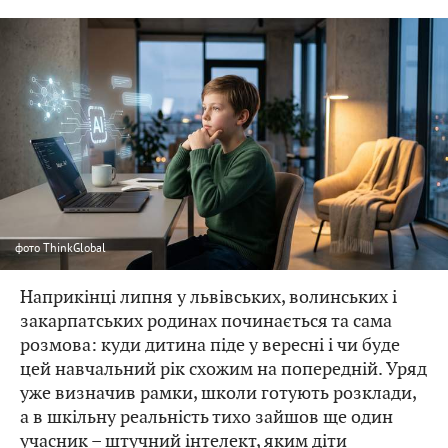
фото
ThinkGlobal
Наприкінці липня у львівських, волинських і
закарпатських родинах починається та сама
розмова: куди дитина піде у вересні і чи буде
цей навчальний рік схожим на попередній. Уряд
уже визначив рамки, школи готують розклади,
а в шкільну реальність тихо зайшов ще один
учасник – штучний інтелект, яким діти