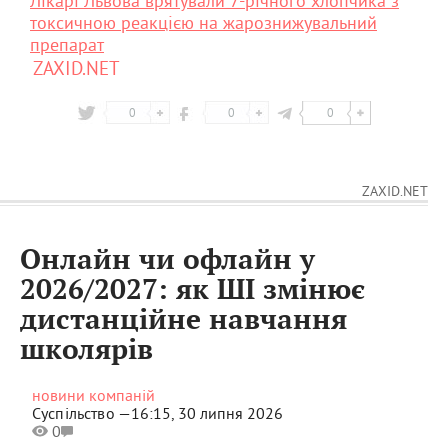
Лікарі Львова врятували 7-річного хлопчика з
токсичною реакцією на жарознижувальний
препарат
ZAXID.NET
0
0
0
ZAXID.NET
Онлайн чи офлайн у
2026/2027: як ШІ змінює
дистанційне навчання
школярів
новини компаній
Суспільство —
16:15, 30 липня 2026
0