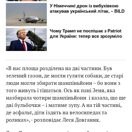
«В нас площа розділена на дві частини. Був
зелений газон, де могли гуляти собаки, де старі
люди могли збирати шампіньйони – бо вони з
того живуть і тішаться. Ось як пані Зеня, яка
назбирала чотири шампіньйони і казала, що ще
дві бульбочки – і матиме зупу. А на тій частині,
де асфальт, діти їздять на велосипедах та
роликах», - розповідає Леся Довганик.