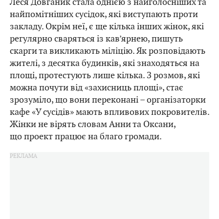
Леся Довганик стала однією з найголосніших та
найпомітніших сусідок, які виступають проти
закладу. Окрім неї, є ще кілька інших жінок, які
регулярно сваряться із кав’ярнею, пишуть
скарги та викликають міліцію. Як розповідають
жителі, з десятка будинків, які знаходяться на
площі, протестують лише кілька. З розмов, які
можна почути від «захисниць площі», стає
зрозуміло, що вони переконані – організаторки
кафе «У сусідів» мають впливових покровителів.
Жінки не вірять словам Анни та Оксани,
що проект працює на благо громади.