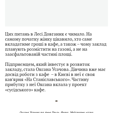
Цих питань в Лесі Довганик є чимало. На
самому початку жінку цікавило, хто саме
вкладатиме гроші в кафе, а також – чому заклад
планують розмістити на газоні, а не на
заасфальтованій частині площі.
Підприємцем, який інвестує в розвиток
закладу, стала Оксана Усачова. Дівчина вже має
досвід роботи з кафе – в Києві в неї є своя
кав’ярня «На Станіславського». Частину
прибутку з неї Оксана вклала у проект
«сусідського» кафе.
Оксана Усачова та Анна Хвиль. Фото: Майстерня міста