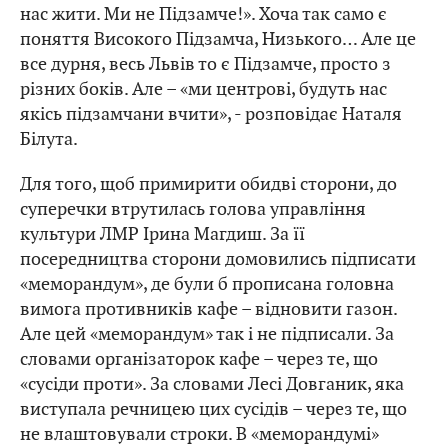
нас жити. Ми не Підзамче!». Хоча так само є
поняття Високого Підзамча, Низького… Але це
все дурня, весь Львів то є Підзамче, просто з
різних боків. Але – «ми центрові, будуть нас
якісь підзамчани вчити», - розповідає Наталя
Білута.
Для того, щоб примирити обидві сторони, до
суперечки втрутилась голова управління
культури ЛМР Ірина Магдиш. За її
посередництва сторони домовились підписати
«меморандум», де були б прописана головна
вимога противників кафе – відновити газон.
Але цей «меморандум» так і не підписали. За
словами організаторок кафе – через те, що
«сусіди проти». За словами Лесі Довганик, яка
виступала речницею цих сусідів – через те, що
не влаштовували строки. В «меморандумі»