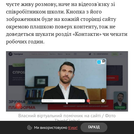
чуєте живу розмову, наче на відеозв'язку зі
співробітником школи. Кнопка з його
зображенням буде на кожній сторінці сайту
окремою плашкою поверх контенту, тож не
доведеться шукати розділ «Контакти» чи чекати
робочих годин.
Власний віртуальний помічник на сайті / Фото
ThinkGlobal
Ми використовуємо
Куки!
ГАРАЗД