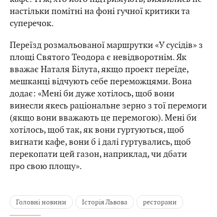
настільки помітні на фоні гучної критики та
суперечок.
Переїзд розмальованої маршрутки «У сусідів» з
площі Святого Теодора є невідворотнім. Як
вважає Наталя Білута, якщо проект переїде,
мешканці відчують себе переможцями. Вона
додає: «Мені би дуже хотілось, щоб вони
винесли якесь раціональне зерно з тої перемоги
(якщо вони вважають це перемогою). Мені би
хотілось, щоб так, як вони гуртуються, щоб
вигнати кафе, вони б і далі гуртувались, щоб
перекопати цей газон, наприклад, чи дбати
про свою площу».
Головні новини
Історія Львова
ресторани