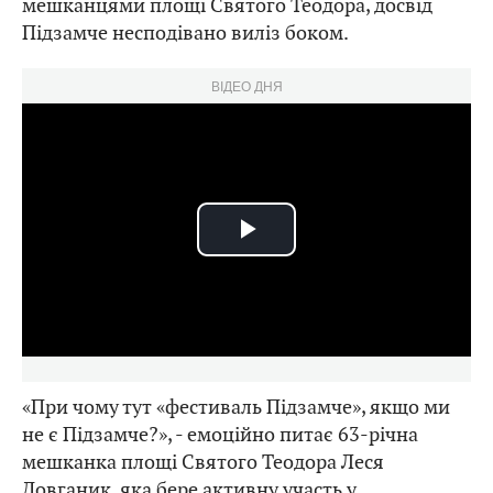
мешканцями площі Святого Теодора, досвід
Підзамче несподівано виліз боком.
ВІДЕО ДНЯ
Play
Video
«При чому тут «фестиваль Підзамче», якщо ми
не є Підзамче?», - емоційно питає 63-річна
мешканка площі Святого Теодора Леся
Довганик, яка бере активну участь у