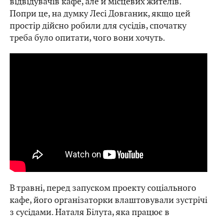
відвідувачів кафе, але й місцевих жителів.
Попри це, на думку Лесі Довганик, якщо цей
простір дійсно робили для сусідів, спочатку
треба було опитати, чого вони хочуть.
В травні, перед запуском проекту соціального
кафе, його організаторки влаштовували зустрічі
з сусідами. Наталя Білута, яка працює в