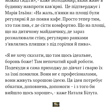
можна сидіти», - каже Володимир, який живе в
будинку навпроти кав'ярні. Це підтверджує і
Марія Ільїна: «На жаль, п'янки на площі були
регулярні й до появи кафе. Просто тепер тим,
хто там пив, є де сісти комфортно. Що на площі,
що на дитячому майданчику, де зараз
розмалювали стіну, регулярно ранками
з’являлись пляшки з під горілки й пива».
«Я не хочу сказати, що там щось ідеальне,
боронь боже! Там непочатий край роботи.
Подекуди я сама приходжу до дівчат і сварю їх
за їхні помилки. Вони не є професіоналами,
вони живуть хорошою ідеєю. Ця ідея потребує
обкатки, доповнень, допомоги – і з того би
вийшло щось хороше», - каже Наталя Білута.