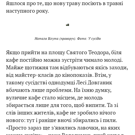
йшлося про те, що нову траву посіють в травні
наступного року.
Наталя Білута (праворуч). Фото: У сусідів
Якщо прийти на площу Святого Теодора, біля
кафе постійно можна зустріти чимало молоді.
Майже щотижня там відбуваються якісь заходи,
від майстер-класів до кінопоказів. Втім, у
такому сусідстві однодумці Лесі Довганик
вбачають лише проблеми. На їхню думку,
вуличне кафе стало місцем, де молодь
збирається лише для того, щоб випити. Та зі
слів інших жителів, кафе не зробило нічого
нового: тут і раніше вночі збирались і пили.
«Просто зараз ще з’явились лавочки, на яких