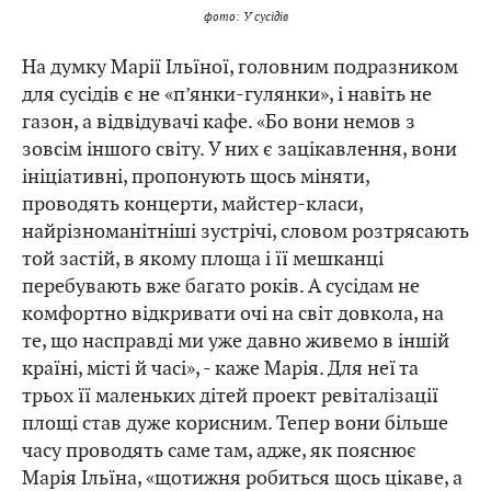
фото: У сусідів
На думку Марії Ільїної, головним подразником
для сусідів є не «п’янки-гулянки», і навіть не
газон, а відвідувачі кафе. «Бо вони немов з
зовсім іншого світу. У них є зацікавлення, вони
ініціативні, пропонують щось міняти,
проводять концерти, майстер-класи,
найрізноманітніші зустрічі, словом розтрясають
той застій, в якому площа і її мешканці
перебувають вже багато років. А сусідам не
комфортно відкривати очі на світ довкола, на
те, що насправді ми уже давно живемо в іншій
країні, місті й часі», - каже Марія. Для неї та
трьох її маленьких дітей проект ревіталізації
площі став дуже корисним. Тепер вони більше
часу проводять саме там, адже, як пояснює
Марія Ільїна, «щотижня робиться щось цікаве, а