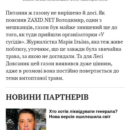
Питання ж газону не вирішено й досі. Як
пояснив ZAXID.NET Володимир, один з
мешканців, газон був майже знищений ще до
того, як туди прийшли організаторки «У
сусідів». Журналістка Марія Ільїна, яка теж живе
поблизу, уточнює, що це завжди була звичайна
трава, за якою не доглядали. Та для Лесі
Довганик цей газон виявився дуже цінним,
адже в розмові вона постійно повертається до
теми витоптаної трави.
НОВИНИ ПАРТНЕРІВ