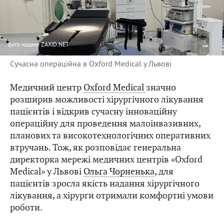
фото
надане ZAXID.NET
Сучасна операційна в Oxford Medical у Львові
Медичний центр
Oxford Medical
значно
розширив можливості хірургічного лікування
пацієнтів і відкрив сучасну інноваційну
операційну для проведення малоінвазивних,
планових та високотехнологічних оперативних
втручань. Тож, як розповідає генеральна
директорка мережі медичних центрів «Oxford
Medical» у Львові
Ольга Чорненька
, для
пацієнтів зросла якість надання хірургічного
лікування, а хірурги отримали комфортні умови
роботи.