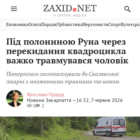
9 СЕРПНЯ, НЕДІЛЯ
Івано-
Публікації
Авто
Словко
Культура
Економіка
Освіта
Поради
Урбаністика
Нерухомість
Спорт
Культура
Стрий
Рівне
Франківськ
Світ
Економіка
Рецепти
Здоров'я
Дрогобич
Львів
Тернопіль
Під полониною Руна через
Кіно
Дім
Спорт
Краєзнавство
Хмельницький
Чернівці
Волинь
перекидання квадроцикла
Фото
Освіта
Нерухомість
Домашні
Вінниця
Шептицький
важко травмувався чоловік
Закарпаття
тварини
Потерпілого госпіталізували до Свалявської
лікарні з множинними травмами та шоком
Ярослава Прадід
Новини Закарпаття —
16:52, 7 червня 2026
0
2