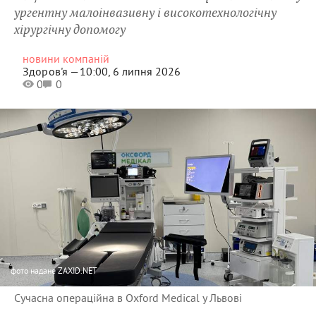
ургентну малоінвазивну і високотехнологічну
хірургічну допомогу
новини компаній
Здоров'я —
10:00, 6 липня 2026
0
0
фото
надане ZAXID.NET
Сучасна операційна в Oxford Medical у Львові