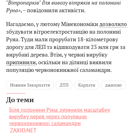
"Вітропарків" для вивозу вітряків на полонині
Руна»
, – повідомили активісти.
Нагадаємо, у лютому Мінекономіки
дозволило
збудувати вітроелектростанцію на полонині
Руна. Туди мали прорубати 18-кілометрову
дорогу для ЛЕП та відшкодувати 23 млн грн за
вирубані дерева. Втім, у червні вирубку
припинили
, оскільки на ділянці виявили
популяцію червонокнижної саламандри.
Новини Закарпаття
ДТП
Карпати
джипінг
До теми
Біля полонини Руна зупинили масштабну
вирубку дерев через популяцію
червонокнижної саламандри
ZAXID.NET