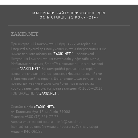
МАТЕРІАЛИ САЙТУ ПРИЗНАЧЕНІ ДЛЯ
ОСІБ СТАРШЕ 21 РОКУ (21+)
ZAXID.NET
При цитуванні і використанні будь-яких матеріалів в
Інтернеті відкриті для пошукових систем гіперпосилання не
нижче першого абзацу на
"ZAXID.NET "
— обов’язкові.
Цитування і використання матеріалів у оффлайн-медіа,
Мобільних додатках, SmartTV можливе лише з письмової
згоди
"ZAXID.NET "
. Всі комерційні рекламні матеріали
позначені словами «Спецпроєкт», «Новини компаній» чи
«Партнерський матеріал». Детальніше щодо реклами та
правил цитування можна ознайомитись в правилах
користування сайтом. Усі права захищені. © 2005—2026,
ТОВ “ЗАХІД.НЕТ”,
"ZAXID.NET "
.
Онлайн-медіа
«ZAXID.NET»
пл. Галицька, буд. 15, м. Львів, 79008
Телефон
+380 (32) 229-77-77
Адреса електронної пошти —
info@zaxid.net
Ідентифікатор онлайн-медіа в Реєстрі суб'єктів у сфері
медіа — R40-06155