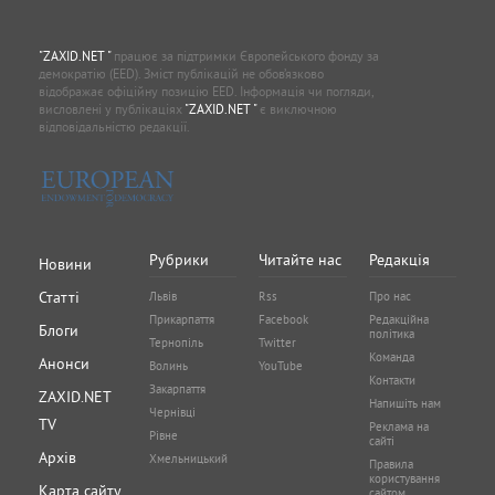
"ZAXID.NET "
працює за підтримки Європейського фонду за
демократію (EED). Зміст публікацій не обов’язково
відображає офіційну позицію EED. Інформація чи погляди,
висловлені у публікаціях
"ZAXID.NET "
є виключною
відповідальністю редакції.
Рубрики
Читайте нас
Редакція
Новини
Статті
Львів
Rss
Про нас
Прикарпаття
Facebook
Редакційна
Блоги
політика
Тернопіль
Twitter
Команда
Анонси
Волинь
YouTube
Контакти
Закарпаття
ZAXID.NET
Напишіть нам
Чернівці
TV
Реклама на
Рівне
сайті
Архів
Хмельницький
Правила
користування
Карта сайту
сайтом