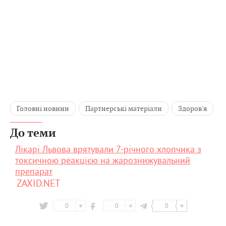
Головні новини
Партнерські матеріали
Здоров'я
До теми
Лікарі Львова врятували 7-річного хлопчика з
токсичною реакцією на жарознижувальний
препарат
ZAXID.NET
0
0
0