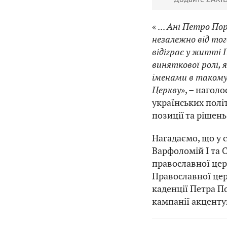
« ...
Ані Петро Пор
незалежно від тог
відіграє у житті 
виняткової ролі, 
іменами в такому
Церкву
», – нагол
українських полі
позиції та рішень
Нагадаємо, що у 
Варфоломій I та
православної це
Православної цер
каденції Петра П
кампанії акценту