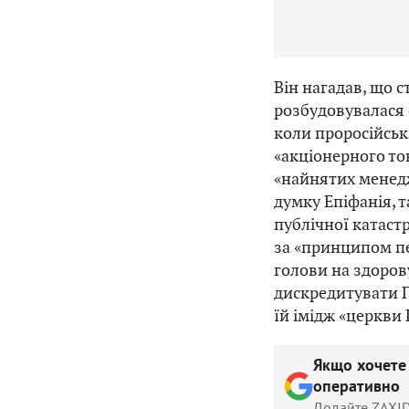
Він нагадав, що 
розбудовувалася 
коли проросійськ
«акціонерного то
«найнятих менедж
думку Епіфанія, 
публічної катаст
за «принципом пе
голови на здоров
дискредитувати П
їй імідж «церкви
Якщо хочете
оперативно
Додайте ZAXID