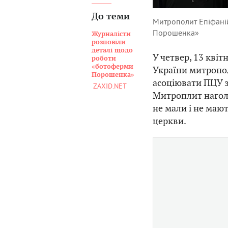
До теми
Митрополит Епіфаній
Порошенка»
Журналісти
розповіли
деталі щодо
У четвер, 13 кві
роботи
«ботоферми
України митропол
Порошенка»
асоціювати ПЦУ 
ZAXID.NET
Митроплит наголо
не мали і не маю
церкви.