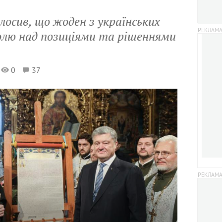
осив, що жоден з українських
олю над позиціями та рішеннями
0
37