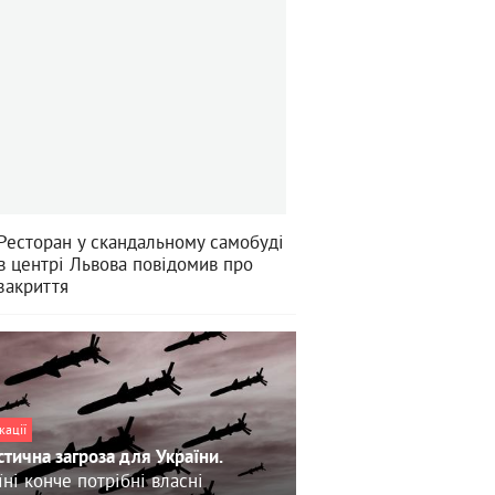
Ресторан у скандальному самобуді
в центрі Львова повідомив про
закриття
кації
стична загроза для України.
їні конче потрібні власні