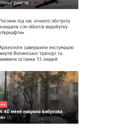
стичні ракети
Росіяни під час нічного обстрілу
знищили сім об’єктів видобутку
«Укрнафти»
Археологи завершили ексгумацію
жертв Волинської трагедії та
виявили останки 55 людей
ртаж
4:40 мене накрила вибухова
ля»