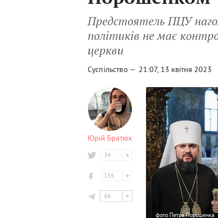
Предстоятель ПЦУ нагол
політиків не має контр
церкви
Суспільство —
21:07, 13 квітня 2023
Юрій Братюк
34
156
86
фото
Петра Порошенка