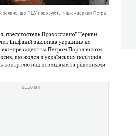
 заявив, що ПЦУ нав'язують імідж «церкви Петра
тня, предстоятель Православної Церкви
ит Епіфаній закликав українців не
з екс-президентом Петром Порошенком.
сив, що жоден з українських політиків
ть контролю над позиціями та рішеннями
ВІДЕО ДНЯ