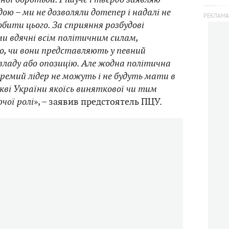
дою – ми не дозволяли дотепер і надалі не
бити цього. За сприяння розбудові
ми вдячні всім політичним силам,
о, чи вони представляють у певний
владу або опозицію. Але жодна політична
кремий лідер не можуть і не будуть мати в
кві України якоїсь виняткової чи тим
чої ролі
», – заявив предстоятель ПЦУ.