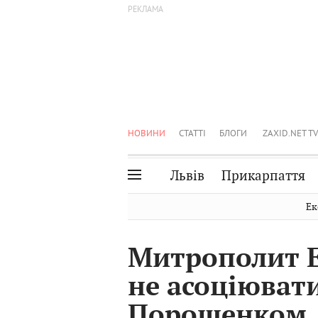
НОВИНИ
СТАТТІ
БЛОГИ
ZAXID.NET TV
Львів
Прикарпаття
Івано-Франківськ
Рівне
Ек
Тернопіль
Львів
Митрополит Е
Волинь
Чернівці
не асоціюват
Закарпаття
Шептицький
Порошенком