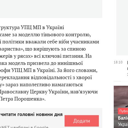
структура УПЦ МП в Україні
саме за моделлю тіньового контролю,
і політики вважали себе ніби учасниками
вариства», що вирішують за спиною
ерів у рясах» всі ключові питання. На
така модель призвела до нинішньої
18:10
рофи УПЦ МП в Україні. За його словами,
рекладання відповідальності з хворої
у» зараз наполегливо намагаються
равославну Церкву України, нав’язуючи
 Петра Порошенка».
Публі
 читати головні новини дня
Балі
Додати
Укра
.NET у вибрані в Google