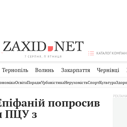
КАТАЛОГ КОМПАН
7 СЕРПНЯ, П'ЯТНИЦЯ
Тернопіль
Волинь
Закарпаття
Чернівці
Стрий
Публікації
Авто
ономіка
Освіта
Поради
Урбаністика
Нерухомість
Спорт
Культура
Здоро
Дрогобич
Світ
Економіка
піфаній попросив
Хмельницький
Кіно
Дім
и ПЦУ з
Вінниця
Фото
Освіта