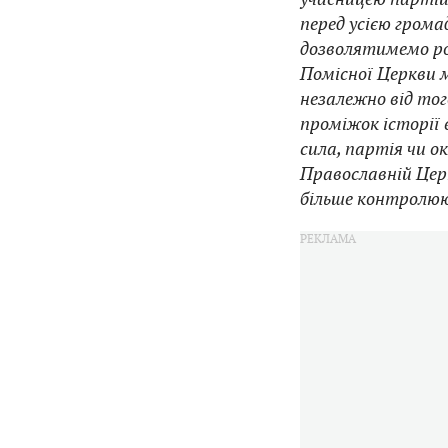
перед усією грома
дозволятимемо ро
Помісної Церкви 
незалежно від тог
проміжок історії 
сила, партія чи о
Православній Цер
більше контролюю