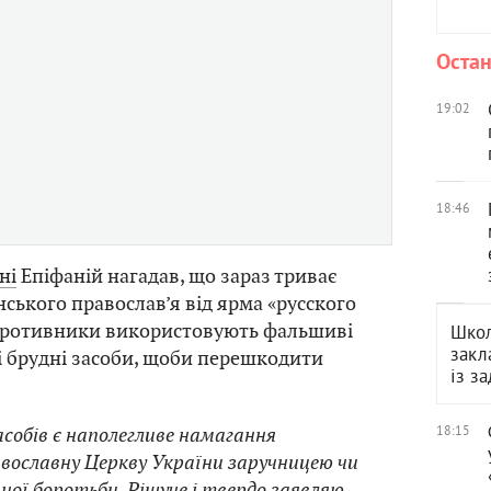
Остан
19:02
18:46
ні
Епіфаній нагадав, що зараз триває
нського православ’я від ярма «русского
упротивники використовують фальшиві
Школ
закл
і брудні засоби, щоби перешкодити
із з
собів є наполегливе намагання
18:15
ославну Церкву України заручницею чи
ної боротьби. Рішуче і твердо заявляю