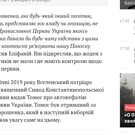
балі
ошенко, ані будь-який інший політик,
17:45
о, представляє він владу чи опозицію, не
Православної Церкви України якоїсь
яка давала би будь-кому підстави з цими
 контексті ув’язувати нашу Помісну
17:30
осив Епіфаній. Він підкреслив, що жоден з
тиків не мали і не мають контролю щодо
 церкви.
січні 2019 року Вселенський патріарх
 Священний Синод Константинопольської
ркви видав Томос про автокефалію
кви України. Томос був отриманий за
Репо
орошенка, який в наступній виборчій
«О 0
вав увагу саме на цьому.
хви