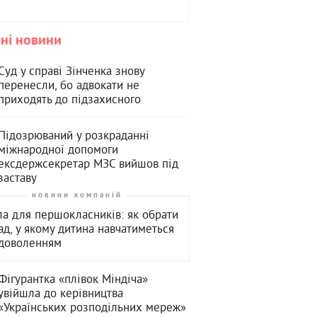
ні новини
Суд у справі Зінченка знову
перенесли, бо адвокати не
приходять до підзахисного
Підозрюваний у розкраданні
міжнародної допомоги
ексдержсекретар МЗС вийшов під
заставу
новини компаній
а для першокласників: як обрати
ад, у якому дитина навчатиметься
адоволенням
Фігурантка «плівок Міндіча»
увійшла до керівництва
«Українських розподільних мереж»