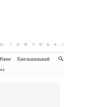
ІЙ
Рівне
Хмельницький
Словко
Культура
вʼя
Рецепти
Здоров'я
Спорт
Краєзнавство
Нерухомість
Домашні тварини