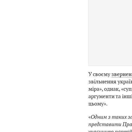
У своєму
звернен
звільнення украї
міра», однак, «с
аргументи та інш
цьому».
«
Одним з таких за
представити Прав
учасницею партій