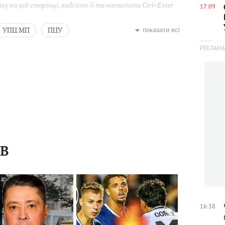
у на цій сторінці, виділіть її та натисніть Ctrl+Enter
17:09
УПЦ МП
ПЦУ
показати всі
Митрополит Епіфаній
ІВ
16:38