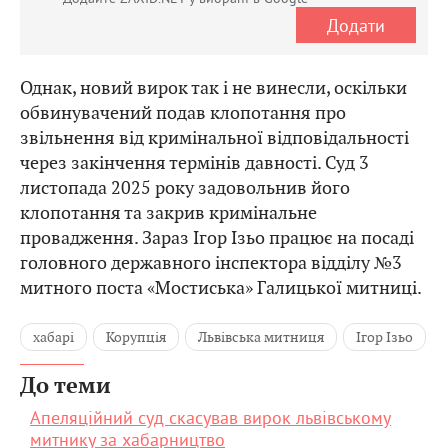
Додати
Однак, новий вирок так і не винесли, оскільки
обвинувачений подав клопотання про
звільнення від кримінальної відповідальності
через закінчення термінів давності. Суд 3
листопада 2025 року задовольнив його
клопотання та закрив кримінальне
провадження. Зараз Ігор Ізьо працює на посаді
головного державного інспектора відділу №3
митного поста «Мостиська» Галицької митниці.
хабарі
Корупція
Львівська митниця
Ігор Ізьо
До теми
Апеляційний суд скасував вирок львівському
митнику за хабарництво