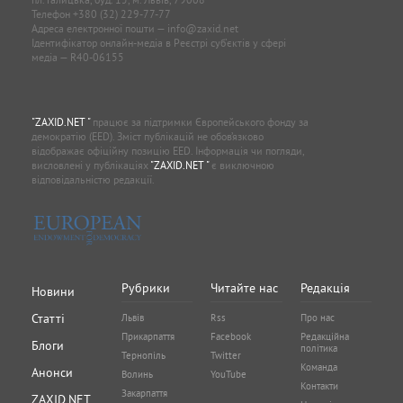
Телефон
+380 (32) 229-77-77
Адреса електронної пошти —
info@zaxid.net
Ідентифікатор онлайн-медіа в Реєстрі суб'єктів у сфері
медіа — R40-06155
"ZAXID.NET "
працює за підтримки Європейського фонду за
демократію (EED). Зміст публікацій не обов’язково
відображає офіційну позицію EED. Інформація чи погляди,
висловлені у публікаціях
"ZAXID.NET "
є виключною
відповідальністю редакції.
Рубрики
Читайте нас
Редакція
Новини
Статті
Львів
Rss
Про нас
Прикарпаття
Facebook
Редакційна
Блоги
політика
Тернопіль
Twitter
Команда
Анонси
Волинь
YouTube
Контакти
Закарпаття
ZAXID.NET