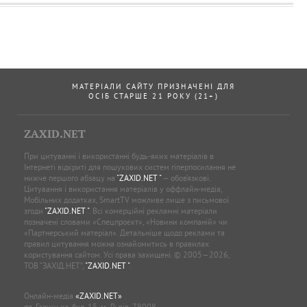
МАТЕРІАЛИ САЙТУ ПРИЗНАЧЕНІ ДЛЯ
ОСІБ СТАРШЕ 21 РОКУ (21+)
ZAXID.NET
При цитуванні і використанні будь-яких матеріалів в
Інтернеті відкриті для пошукових систем гіперпосилання не
нижче першого абзацу на
"ZAXID.NET "
— обов’язкові.
Цитування і використання матеріалів у оффлайн-медіа,
Мобільних додатках, SmartTV можливе лише з письмової
згоди
"ZAXID.NET "
. Всі комерційні рекламні матеріали
позначені словами «Спецпроєкт», «Новини компаній» чи
«Партнерський матеріал». Детальніше щодо реклами та
правил цитування можна ознайомитись в правилах
користування сайтом. Усі права захищені. © 2005—2026,
ТОВ “ЗАХІД.НЕТ”,
"ZAXID.NET "
.
Онлайн-медіа
«ZAXID.NET»
пл. Галицька, буд. 15, м. Львів, 79008