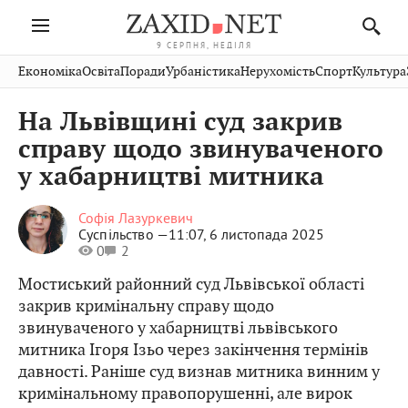
9 СЕРПНЯ, НЕДІЛЯ
Івано-
Публікації
Авто
Словко
Культура
Економіка
Освіта
Поради
Урбаністика
Нерухомість
Спорт
Культура
Стрий
Рівне
Франківськ
Світ
Економіка
Рецепти
Здоров'я
Дрогобич
Львів
Тернопіль
На Львівщині суд закрив
Кіно
Дім
Спорт
Краєзнавство
Хмельницький
Чернівці
Волинь
справу щодо звинуваченого
Фото
Освіта
Нерухомість
Домашні
Вінниця
Шептицький
у хабарництві митника
Закарпаття
тварини
Софія Лазуркевич
Суспільство —
11:07, 6 листопада 2025
0
2
Мостиський районний суд Львівської області
закрив кримінальну справу щодо
звинуваченого у хабарництві львівського
митника Ігоря Ізьо через закінчення термінів
давності. Раніше суд визнав митника винним у
кримінальному правопорушенні, але вирок