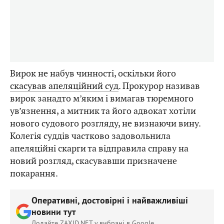
Вирок не набув чинності, оскільки його
скасував апеляційний суд
. Прокурор називав
вирок занадто м’яким і вимагав тюремного
ув’язнення, а митник та його адвокат хотіли
нового судового розгляду, не визнаючи вину.
Колегія суддів частково задовольнила
апеляційні скарги та відправила справу на
новий розгляд, скасувавши призначене
покарання.
Оперативні, достовірні і найважливіші
новини тут
Додайте ZAXID.NET у вибрані в Google