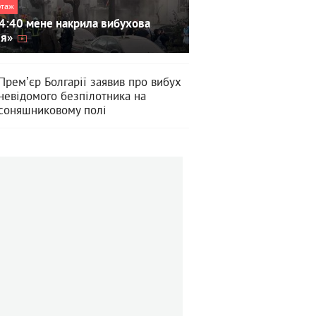
ртаж
4:40 мене накрила вибухова
ля»
Премʼєр Болгарії заявив про вибух
невідомого безпілотника на
соняшниковому полі