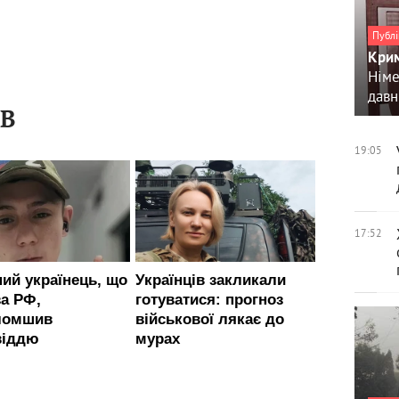
Публі
Крим
Німе
давн
ІВ
19:05
17:52