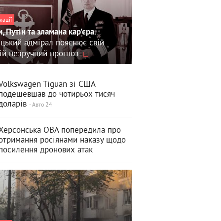
кації
, Путін та зламана кар'єра.
цький адмірал пояснює свій
ій незручний прогноз
Volkswagen Tiguan зі США
подешевшав до чотирьох тисяч
доларів
- Авто 24
Херсонська ОВА попередила про
отримання росіянами наказу щодо
посилення дронових атак