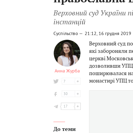
Верховний суд України 
інстанцій
Суспільство —
21:12, 16 грудня 2019
Верховний суд по
які забороняли п
церкві Московськ
дозволивши УПЦ 
Анна Журба
поширювалася на р
монастирі УПЦ т
7
30
17
До теми