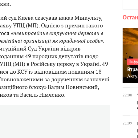
кви.
Остан
ний суд Києва
скасував
наказ Мінкульту,
аяву УПЦ (МП). Однією з причин такого
лося
«невиправдане втручання держави в
елігійної організації як юридичної особи».
титуційний Суд України
відкрив
поданням 49 народних депутатів щодо
Цифр
ПЦ (МП) в Російську церкву в Україні. 49
Втра
ися до КСУ із відповідним поданням 18
Акту
 Уповноваженими за дорученням зазначені
озиційного блоку» Вадим Новинський,
нков та Василь Німченко.
22:08
21:09