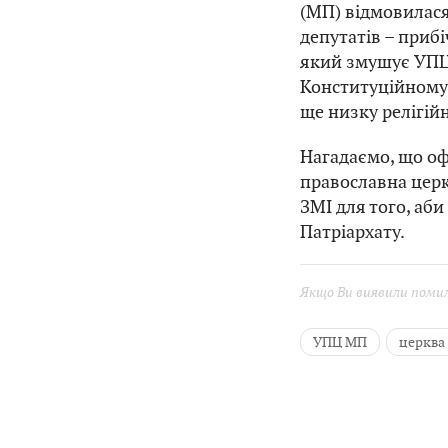
(МП) відмовилася
депутатів – прибі
який змушує УПЦ
Конституційному 
ще низку релігійн
Нагадаємо, що оф
православна церк
ЗМІ для того, аб
Патріархату.
Якщо Ви виявили помилк
УПЦ МП
церква