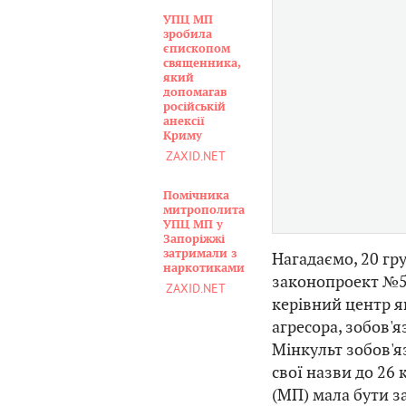
УПЦ МП
зробила
єпископом
священника,
який
допомагав
російській
анексії
Криму
ZAXID.NET
Помічника
митрополита
УПЦ МП у
Запоріжжі
затримали з
Нагадаємо, 20 гр
наркотиками
законопроект №53
ZAXID.NET
керівний центр я
агресора, зобов'яз
Мінкульт зобов'я
свої назви до 26 
(МП) мала бути з