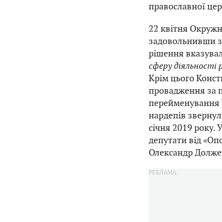
православної цер
22 квітня Окруж
задовольнивши з
рішення вказува
сферу діяльності р
Крім цього Конс
провадження за 
перейменування У
нардепів звернул
січня 2019 року.
депутати від «Оп
Олександр Долже