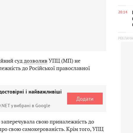
20:14
ійний суд
дозволив
УПЦ (МП) не
ежність до Російської православної
достовірні і найважливіші
Додати
.NET у вибрані в Google
 заперечувала свою приналежність до
ро свою самокерованість. Крім того, УПЦ