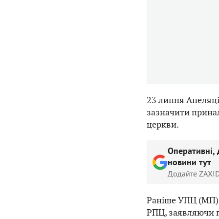
23 липня Апеляц
зазначити принал
церкви.
Оперативні, 
новини тут
Додайте ZAXID
Раніше УПЦ (МП)
РПЦ, заявляючи п