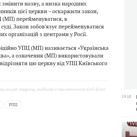
 змінити назву, а низка народних
чників цієї церкви – оскаржили закон,
 (МП) перейменуватися, в
суді. Закон зобов’язує перейменуватися
их організацій з центрами у Росії.
іційно УПЦ (МП) називається «Українська
ва», а означення (МП) використовували
и відрізняти цю церкву від УПЦ Київського
у на цій сторінці, виділіть її та натисніть Ctrl+Enter
19:10
РПЦ