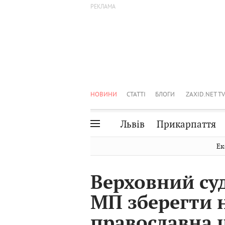
НОВИНИ
СТАТТІ
БЛОГИ
ZAXID.NET TV
Львів
Прикарпаття
Івано-Франківськ
Рівне
Ек
Тернопіль
Львів
Верховний су
Волинь
Чернівці
МП зберегти 
Закарпаття
Шептицький
православна 