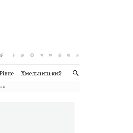
ІЙ
Рівне
Хмельницький
Словко
Культура
вʼя
Рецепти
Здоров'я
Спорт
Краєзнавство
Нерухомість
Домашні тварини