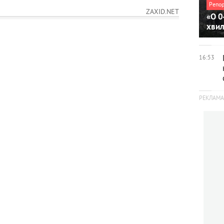
Репо
ZAXID.NET
«О 0
хви
16:53