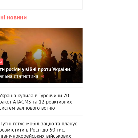
ні новини
и
ти росіян у війні проти України.
альна статистика
Україна купила в Туреччини 70
ракет ATACMS та 12 реактивних
систем залпового вогню
Путін готує мобілізацію та планує
розмістити в Росії до 50 тис.
північнокорейських військових