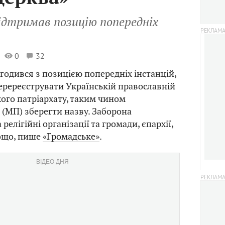
підтримав позицію попередніх
0
32
годився з позицією попередніх інстанцій,
еререєструвати Українській православній
ого патріархату, таким чином
(МП) зберегти назву. Заборона
елігійні організації та громади, єпархії,
ощо, пише
«Громадське»
.
ВІДЕО ДНЯ