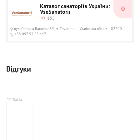
Каталог санаторіїв України:
0
VseSanatorii
155
вул. Степана Бандери 35, м. Трускавець, Львівська область, 82200
+38 097 52 88 447
Відгуки