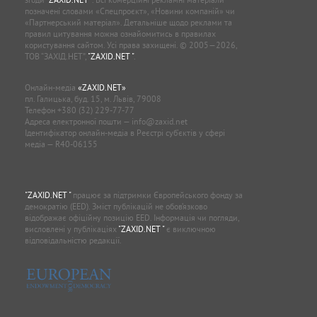
позначені словами «Спецпроєкт», «Новини компаній» чи
«Партнерський матеріал». Детальніше щодо реклами та
правил цитування можна ознайомитись в правилах
користування сайтом. Усі права захищені. © 2005—2026,
ТОВ “ЗАХІД.НЕТ”,
"ZAXID.NET "
.
Онлайн-медіа
«ZAXID.NET»
пл. Галицька, буд. 15, м. Львів, 79008
Телефон
+380 (32) 229-77-77
Адреса електронної пошти —
info@zaxid.net
Ідентифікатор онлайн-медіа в Реєстрі суб'єктів у сфері
медіа — R40-06155
"ZAXID.NET "
працює за підтримки Європейського фонду за
демократію (EED). Зміст публікацій не обов’язково
відображає офіційну позицію EED. Інформація чи погляди,
висловлені у публікаціях
"ZAXID.NET "
є виключною
відповідальністю редакції.