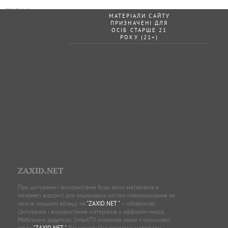
МАТЕРІАЛИ САЙТУ
ПРИЗНАЧЕНІ ДЛЯ
ОСІБ СТАРШЕ 21
РОКУ (21+)
ZAXID.NET
При цитуванні і використанні будь-яких матеріалів в
Інтернеті відкриті для пошукових систем гіперпосилання не
нижче першого абзацу на
"ZAXID.NET "
— обов’язкові.
Цитування і використання матеріалів у оффлайн-медіа,
Мобільних додатках, SmartTV можливе лише з письмової
згоди
"ZAXID.NET "
. Всі комерційні рекламні матеріали