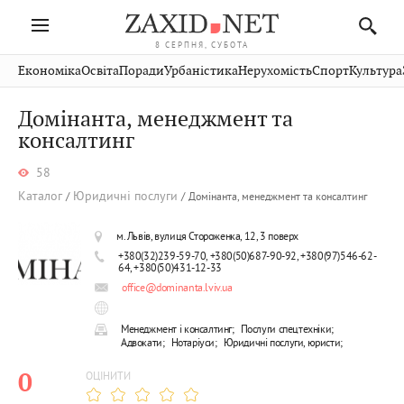
8 СЕРПНЯ, СУБОТА
Івано-
Публікації
Авто
Словко
Культура
Економіка
Освіта
Поради
Урбаністика
Нерухомість
Спорт
Культура
Стрий
Рівне
Франківськ
Світ
Економіка
Рецепти
Здоров'я
Дрогобич
Львів
Тернопіль
Домінанта, менеджмент та
Кіно
Дім
Спорт
Краєзнавство
Хмельницький
консалтинг
Чернівці
Волинь
Фото
Освіта
Нерухомість
Домашні
Вінниця
Шептицький
Закарпаття
тварини
58
Каталог
Юридичні послуги
Домінанта, менеджмент та консалтинг
м. Львів, вулиця Стороженка, 12, 3 поверх
+380(32)239-59-70, +380(50)687-90-92, +380(97)546-62-
64, +380(50)431-12-33
office@dominanta.lviv.ua
Менеджмент і консалтинг;
Послуги спецтехніки;
Адвокати;
Нотаріуси;
Юридичні послуги, юристи;
0
ОЦІНИТИ