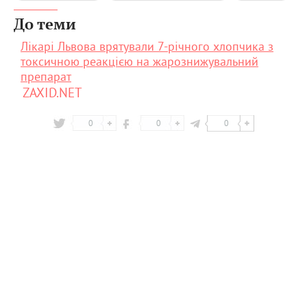
До теми
Лікарі Львова врятували 7-річного хлопчика з
токсичною реакцією на жарознижувальний
препарат
ZAXID.NET
0
0
0