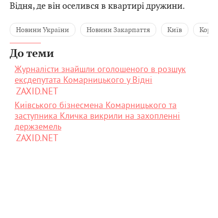
Відня, де він оселився в квартирі дружини.
Новини України
Новини Закарпаття
Київ
Коруп
До теми
Журналісти знайшли оголошеного в розшук
ексдепутата Комарницького у Відні
ZAXID.NET
Київського бізнесмена Комарницького та
заступника Кличка викрили на захопленні
держземель
ZAXID.NET