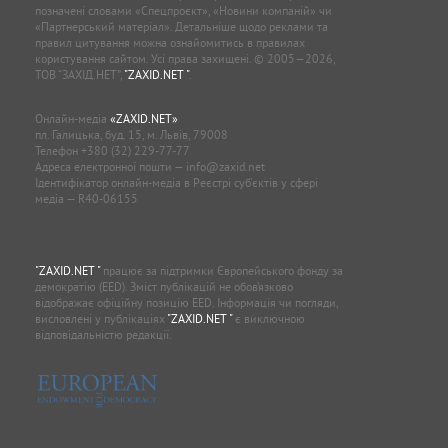
позначені словами «Спецпроєкт», «Новини компаній» чи
«Партнерський матеріал». Детальніше щодо реклами та
правил цитування можна ознайомитись в правилах
користування сайтом. Усі права захищені. © 2005—2026,
ТОВ “ЗАХІД.НЕТ”,
"ZAXID.NET "
.
Онлайн-медіа
«ZAXID.NET»
пл. Галицька, буд. 15, м. Львів, 79008
Телефон
+380 (32) 229-77-77
Адреса електронної пошти —
info@zaxid.net
Ідентифікатор онлайн-медіа в Реєстрі суб'єктів у сфері
медіа — R40-06155
"ZAXID.NET "
працює за підтримки Європейського фонду за
демократію (EED). Зміст публікацій не обов’язково
відображає офіційну позицію EED. Інформація чи погляди,
висловлені у публікаціях
"ZAXID.NET "
є виключною
відповідальністю редакції.