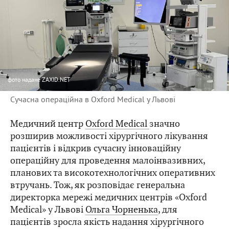
фото
надане ZAXID.NET
Сучасна операційна в Oxford Medical у Львові
Медичний центр
Oxford Medical
значно
розширив можливості хірургічного лікування
пацієнтів і відкрив сучасну інноваційну
операційну для проведення малоінвазивних,
планових та високотехнологічних оперативних
втручань. Тож, як розповідає генеральна
директорка мережі медичних центрів «Oxford
Medical» у Львові
Ольга Чорненька
, для
пацієнтів зросла якість надання хірургічного