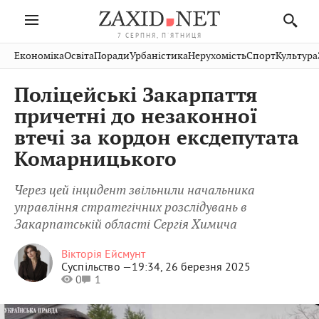
7 СЕРПНЯ, П'ЯТНИЦЯ
Івано-
Публікації
Авто
Словко
Культура
Економіка
Освіта
Поради
Урбаністика
Нерухомість
Спорт
Культура
Стрий
Рівне
Франківськ
Світ
Економіка
Рецепти
Здоров'я
Дрогобич
Львів
Тернопіль
Поліцейські Закарпаття
Кіно
Дім
Спорт
Краєзнавство
Хмельницький
Чернівці
Волинь
причетні до незаконної
Фото
Освіта
Нерухомість
Домашні
Вінниця
Шептицький
втечі за кордон ексдепутата
Закарпаття
тварини
Комарницького
Через цей інцидент звільнили начальника
управління стратегічних розслідувань в
Закарпатській області Сергія Химича
Вікторія Ейсмунт
Суспільство —
19:34, 26 березня 2025
0
1