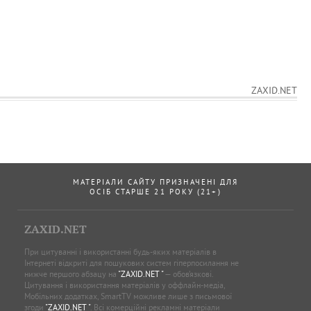
ZAXID.NET
МАТЕРІАЛИ САЙТУ ПРИЗНАЧЕНІ ДЛЯ
ОСІБ СТАРШЕ 21 РОКУ (21+)
ZAXID.NET
При цитуванні і використанні будь-яких матеріалів в
Інтернеті відкриті для пошукових систем гіперпосилання не
нижче першого абзацу на
"ZAXID.NET "
— обов’язкові.
Цитування і використання матеріалів у оффлайн-медіа,
Мобільних додатках, SmartTV можливе лише з письмової
згоди
"ZAXID.NET "
. Всі комерційні рекламні матеріали