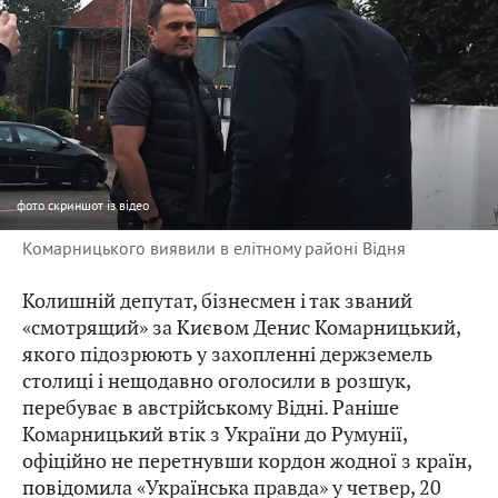
фото
скриншот із відео
Комарницького виявили в елітному районі Відня
Колишній депутат, бізнесмен і так званий
«смотрящий» за Києвом Денис Комарницький,
якого підозрюють у захопленні держземель
столиці і нещодавно оголосили в розшук,
перебуває в австрійському Відні. Раніше
Комарницький втік з України до Румунії,
офіційно не перетнувши кордон жодної з країн,
повідомила
«Українська правда» у четвер, 20