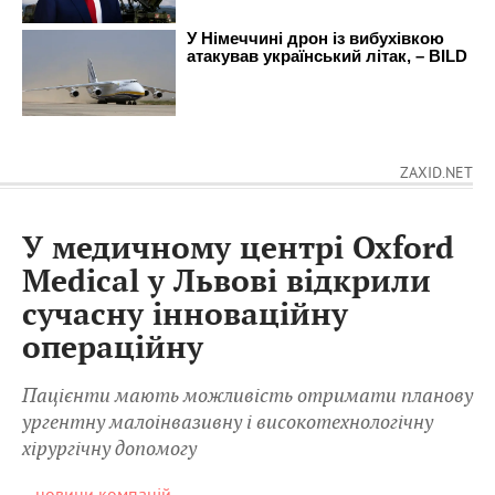
ZAXID.NET
У медичному центрі Oxford
Medical у Львові відкрили
сучасну інноваційну
операційну
Пацієнти мають можливість отримати планову
ургентну малоінвазивну і високотехнологічну
хірургічну допомогу
новини компаній