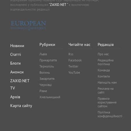
висловлені у публікаціях
"ZAXID.NET "
є виключною
відповідальністю редакції.
Рубрики
Читайте нас
Редакція
Новини
Статті
Львів
Rss
Про нас
Прикарпаття
Facebook
Редакційна
Блоги
політика
Тернопіль
Twitter
Команда
Анонси
Волинь
YouTube
Контакти
Закарпаття
ZAXID.NET
Напишіть нам
Чернівці
TV
Реклама на
Рівне
сайті
Архів
Хмельницький
Правила
користування
Карта сайту
сайтом
Політика
конфіденційності