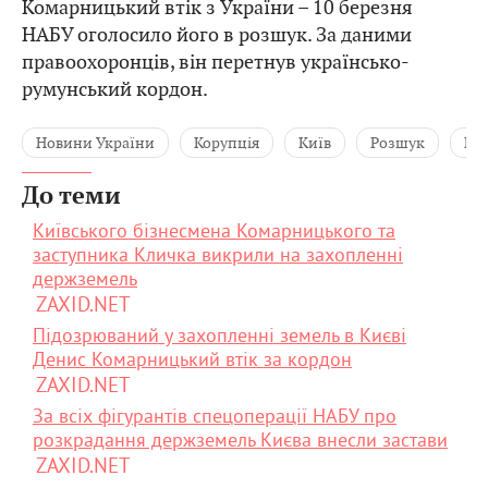
Комарницький втік з України – 10 березня
НАБУ оголосило його в розшук. За даними
правоохоронців, він перетнув українсько-
румунський кордон.
Новини України
Корупція
Київ
Розшук
Ми
До теми
Київського бізнесмена Комарницького та
заступника Кличка викрили на захопленні
держземель
ZAXID.NET
Підозрюваний у захопленні земель в Києві
Денис Комарницький втік за кордон
ZAXID.NET
За всіх фігурантів спецоперації НАБУ про
розкрадання держземель Києва внесли застави
ZAXID.NET