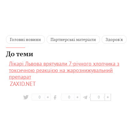
Головні новини
Партнерські матеріали
Здоров'я
До теми
Лікарі Львова врятували 7-річного хлопчика з
токсичною реакцією на жарознижувальний
препарат
ZAXID.NET
0
0
0