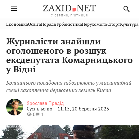
7 СЕРПНЯ, П'ЯТНИЦЯ
Івано-
Публікації
Авто
Словко
Культура
Економіка
Освіта
Поради
Урбаністика
Нерухомість
Спорт
Культура
Стрий
Рівне
Франківськ
Світ
Економіка
Рецепти
Здоров'я
Дрогобич
Львів
Тернопіль
Журналісти знайшли
Кіно
Дім
Спорт
Краєзнавство
Хмельницький
Чернівці
Волинь
оголошеного в розшук
Фото
Освіта
Нерухомість
Домашні
Вінниця
Шептицький
ексдепутата Комарницького
Закарпаття
тварини
у Відні
Колишнього посадовця підозрюють у масштабній
схемі захоплення державних земель Києва
Ярослава Прадід
Суспільство —
11:15, 20 березня 2025
0
1