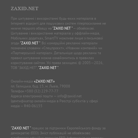
ZAXID.NET
При цитуванні і використанні будь-яких матеріалів в
Інтернеті відкриті для пошукових систем гіперпосилання не
нижче першого абзацу на
"ZAXID.NET "
— обов’язкові.
Цитування і використання матеріалів у оффлайн-медіа,
Мобільних додатках, SmartTV можливе лише з письмової
згоди
"ZAXID.NET "
. Всі комерційні рекламні матеріали
позначені словами «Спецпроєкт», «Новини компаній» чи
«Партнерський матеріал». Детальніше щодо реклами та
правил цитування можна ознайомитись в правилах
користування сайтом. Усі права захищені. © 2005—2026,
ТОВ “ЗАХІД.НЕТ”,
"ZAXID.NET "
.
Онлайн-медіа
«ZAXID.NET»
пл. Галицька, буд. 15, м. Львів, 79008
Телефон
+380 (32) 229-77-77
Адреса електронної пошти —
info@zaxid.net
Ідентифікатор онлайн-медіа в Реєстрі суб'єктів у сфері
медіа — R40-06155
"ZAXID.NET "
працює за підтримки Європейського фонду за
демократію (EED). Зміст публікацій не обов’язково
відображає офіційну позицію EED. Інформація чи погляди,