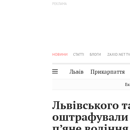
НОВИНИ
СТАТТІ
БЛОГИ
ZAXID.NET TV
Львів
Прикарпаття
Івано-Франківськ
Рівне
Ек
Тернопіль
Львів
Львівського т
Волинь
Чернівці
оштрафували н
Закарпаття
Шептицький
п’яне водіння