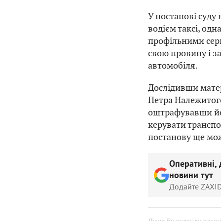
У постанові суду
водієм таксі, одн
профільними серв
свою провину і з
автомобіля.
Дослідивши матер
Петра Належитого
оштрафувавши йог
керувати транспо
постанову ще мож
Оперативні, 
новини тут
Додайте ZAXID