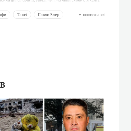
у на цій сторінці, виділіть її та натисніть Ctrl+Enter
афи
Таксі
Павло Едер
показати всі
ІВ