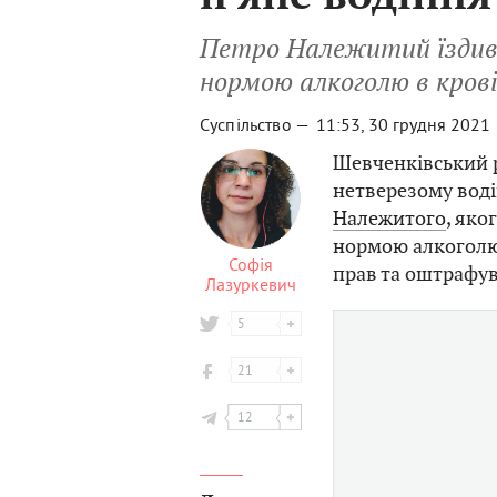
Петро Належитий їздив 
нормою алкоголю в кров
Суспільство —
11:53, 30 грудня 2021
Шевченківський 
нетверезому воді
Належитого
, яко
нормою алкоголю 
Софія
прав та оштрафува
Лазуркевич
5
21
12