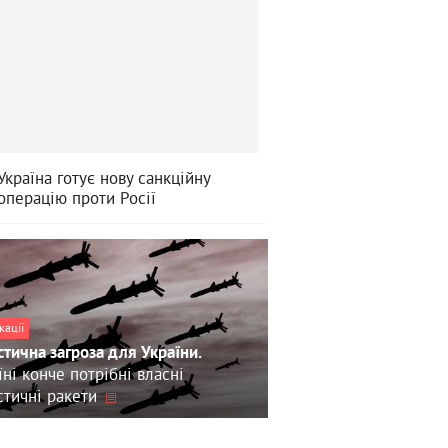
Україна готує нову санкційну
операцію проти Росії
кації
стична загроза для України.
їні конче потрібні власні
стичні ракети