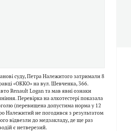
танові суду, Петра Належитого затримали 8
равці «ОККО» на вул. Шевченка, 366.
вто Renault Logan та мав явні ознаки
яніння. Перевірка на алкотестері показала
оголю (перевищена допустима норма у 12
тро Належитий не погодився з результатом
ого відвезли до медзакладу, де ще раз
водій є нетверезий.