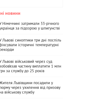
ні новини
У Німеччині затримали 33-річного
українця за підозрою у шпигунстві
У Львові синоптики три дні поспіль
фіксували історичні температурні
рекорди
У Львові військовий через суд
зобов’язав частину виплатити 1 млн
грн за службу до 25 років
Жителя Львівщини посадили у
тюрму через ухилення від призову
на військову службу