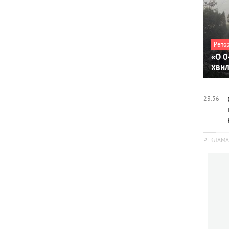
Репо
«О 0
хви
23:56