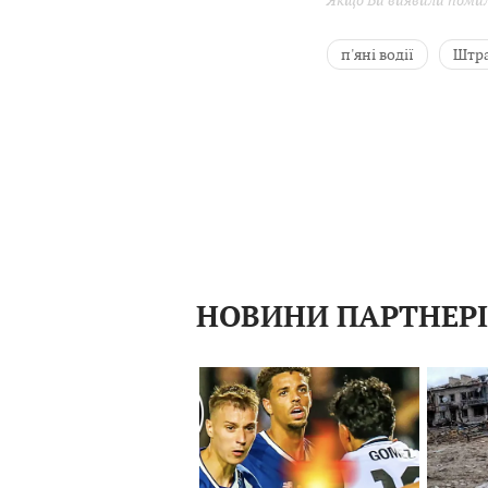
Якщо Ви виявили помилк
п'яні водії
Штр
Петро Належитий
НОВИНИ ПАРТНЕР