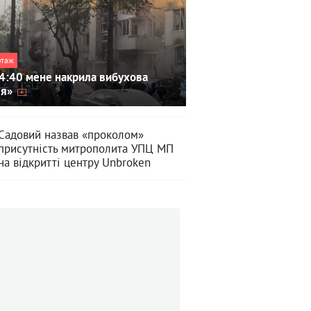
ртаж
4:40 мене накрила вибухова
ля»
Садовий назвав «проколом»
присутність митрополита УПЦ МП
на відкритті центру Unbroken