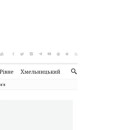
ІЙ
Рівне
Хмельницький
Словко
Культура
вʼя
Рецепти
Здоров'я
Спорт
Краєзнавство
Нерухомість
Домашні тварини