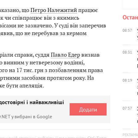
 вказано, що
Петро Належитий
працює
Остан
ак чи співпрацює він з якимись
ісами не зазначено. У суді він заперечив
08:57
аявив, що не перебував за кермом
08:31
іали справи, суддя
Павло Едер
визнав
 винним у нетверезому водінні,
о на 17 тис. грн з позбавленням права
ртними засобами протягом року. На
08:19
е бути апеляція.
достовірні і найважливіші
Додати
07:57
.NET у вибрані в Google