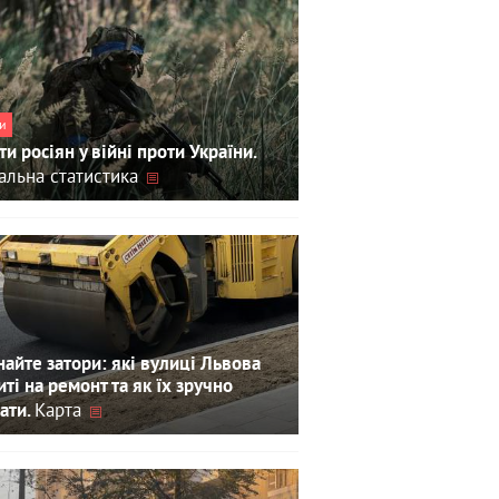
и
ти росіян у війні проти України.
альна статистика
айте затори: які вулиці Львова
иті на ремонт та як їх зручно
Карта
ати.