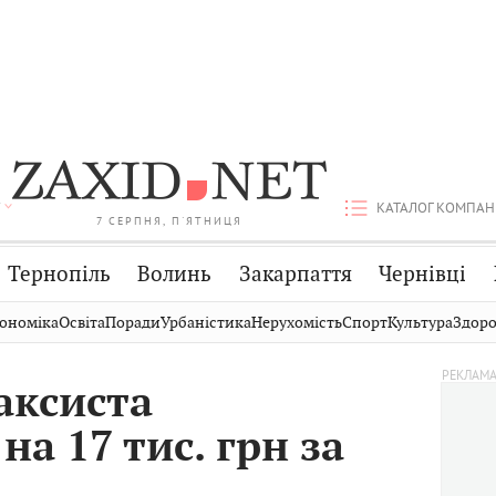
КАТАЛОГ КОМПАН
7 СЕРПНЯ, П'ЯТНИЦЯ
Тернопіль
Волинь
Закарпаття
Чернівці
Стрий
Публікації
Авто
ономіка
Освіта
Поради
Урбаністика
Нерухомість
Спорт
Культура
Здоро
Дрогобич
Світ
Економіка
аксиста
Хмельницький
Кіно
Дім
а 17 тис. грн за
Вінниця
Фото
Освіта