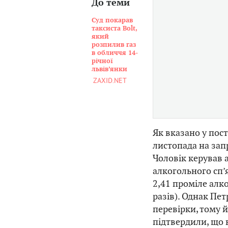
До теми
Суд покарав
таксиста Bolt,
який
розпилив газ
в обличчя 14-
річної
львів’янки
ZAXID.NET
Як вказано у пос
листопада на зап
Чоловік керував а
алкогольного сп’
2,41 проміле алк
разів). Однак Пе
перевірки, тому й
підтвердили, що 