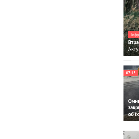
Цифр
Втра
Акту
07:13
Омин
закр
об’їх