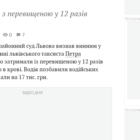
з перевищеною у 12 разів
і
0
7
районний суд Львова визнав винним у
нні львівського таксиста
Петра
го затримали із перевищеною у 12 разів
в крові. Водія позбавили водійських
ли на 17 тис. грн.
ВІДЕО ДНЯ