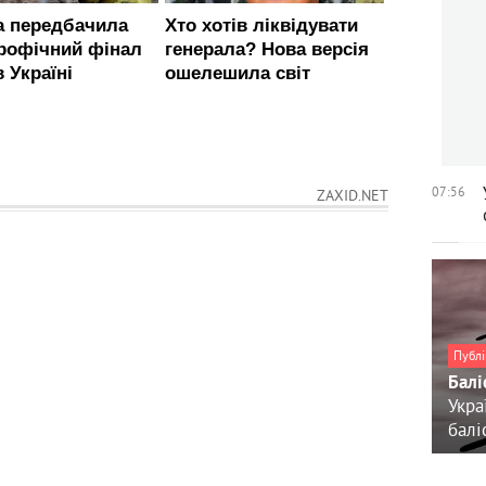
07:56
ZAXID.NET
Публі
Балі
Укра
балі