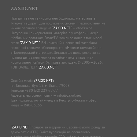
ZAXID.NET
При цитуванні і використанні будь-яких матеріалів в
Інтернеті відкриті для пошукових систем гіперпосилання не
нижче першого абзацу на
"ZAXID.NET "
— обов’язкові.
Цитування і використання матеріалів у оффлайн-медіа,
Мобільних додатках, SmartTV можливе лише з письмової
згоди
"ZAXID.NET "
. Всі комерційні рекламні матеріали
позначені словами «Спецпроєкт», «Новини компаній» чи
«Партнерський матеріал». Детальніше щодо реклами та
правил цитування можна ознайомитись в правилах
користування сайтом. Усі права захищені. © 2005—2026,
ТОВ “ЗАХІД.НЕТ”,
"ZAXID.NET "
.
Онлайн-медіа
«ZAXID.NET»
пл. Галицька, буд. 15, м. Львів, 79008
Телефон
+380 (32) 229-77-77
Адреса електронної пошти —
info@zaxid.net
Ідентифікатор онлайн-медіа в Реєстрі суб'єктів у сфері
медіа — R40-06155
"ZAXID.NET "
працює за підтримки Європейського фонду за
демократію (EED). Зміст публікацій не обов’язково
відображає офіційну позицію EED. Інформація чи погляди,