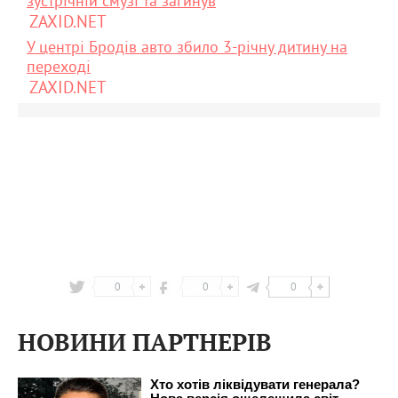
зустрічній смузі та загинув
ZAXID.NET
У центрі Бродів авто збило 3-річну дитину на
переході
ZAXID.NET
0
0
0
НОВИНИ ПАРТНЕРІВ