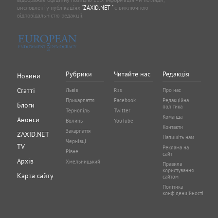
висловлені у публікаціях
"ZAXID.NET "
є виключною
відповідальністю редакції.
Рубрики
Читайте нас
Редакція
Новини
Статті
Львів
Rss
Про нас
Прикарпаття
Facebook
Редакційна
Блоги
політика
Тернопіль
Twitter
Команда
Анонси
Волинь
YouTube
Контакти
Закарпаття
ZAXID.NET
Напишіть нам
Чернівці
TV
Реклама на
Рівне
сайті
Архів
Хмельницький
Правила
користування
Карта сайту
сайтом
Політика
конфіденційності