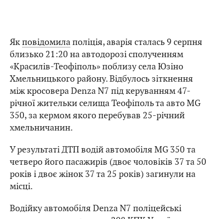
Як
повідомила
поліція, аварія сталась 9 серпня
близько 21:20 на автодорозі сполученням
«Красилів-Теофіполь» поблизу села Юзіно
Хмельницького району. Відбулось зіткнення
між кросовера Denza N7 під керуванням 47-
річної жительки селища Теофіполь та авто MG
350, за кермом якого перебував 25-річний
хмельничанин.
У результаті ДТП водій автомобіля MG 350 та
четверо його пасажирів (двоє чоловіків 37 та 50
років і двоє жінок 37 та 25 років) загинули на
місці.
Водійку автомобіля Denza N7 поліцейські