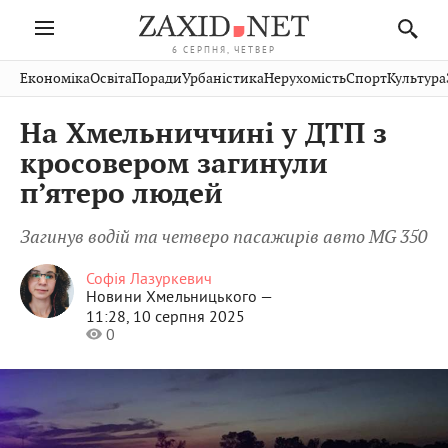
6 СЕРПНЯ, ЧЕТВЕР
Івано-
Публікації
Авто
Словко
Культура
Економіка
Освіта
Поради
Урбаністика
Нерухомість
Спорт
Культура
Стрий
Рівне
Франківськ
Світ
Економіка
Рецепти
Здоров'я
Дрогобич
Львів
Тернопіль
На Хмельниччині у ДТП з
Кіно
Дім
Спорт
Краєзнавство
Хмельницький
Чернівці
Волинь
кросовером загинули
Фото
Освіта
Нерухомість
Домашні
Вінниця
Шептицький
п’ятеро людей
Закарпаття
тварини
Загинув водій та четверо пасажирів авто MG 350
Софія Лазуркевич
Новини Хмельницького —
11:28, 10 серпня 2025
0