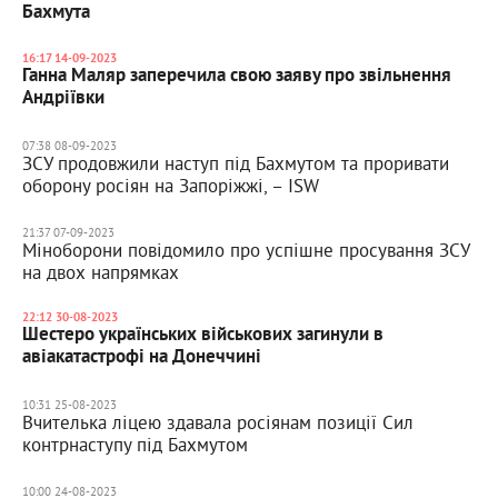
Бахмута
16:17 14-09-2023
Ганна Маляр заперечила свою заяву про звільнення
Андріївки
07:38 08-09-2023
ЗСУ продовжили наступ під Бахмутом та проривати
оборону росіян на Запоріжжі, – ISW
21:37 07-09-2023
Міноборони повідомило про успішне просування ЗСУ
на двох напрямках
22:12 30-08-2023
Шестеро українських військових загинули в
авіакатастрофі на Донеччині
10:31 25-08-2023
Вчителька ліцею здавала росіянам позиції Сил
контрнаступу під Бахмутом
10:00 24-08-2023