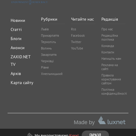
Рубрики
Читайте нас
Редакція
Новини
Статті
Львів
Rss
Про нас
Прикарпаття
Facebook
Редакційна
Блоги
політика
Тернопіль
Twitter
Команда
Анонси
Волинь
YouTube
Контакти
Закарпаття
ZAXID.NET
Напишіть нам
Чернівці
TV
Реклама на
Рівне
сайті
Архів
Хмельницький
Правила
користування
Карта сайту
сайтом
Політика
конфіденційності
Made by
Ми використовуємо
Куки!
ГАРАЗД