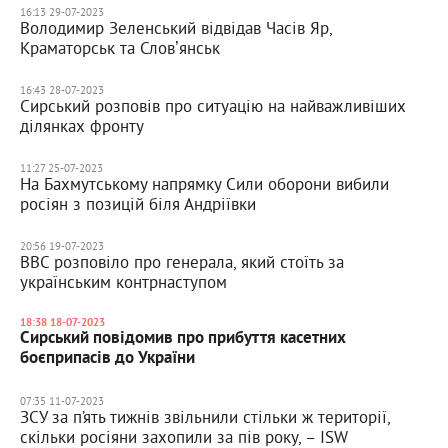
16:13 29-07-2023
Володимир Зеленський відвідав Часів Яр,
Краматорськ та Словʼянськ
16:43 28-07-2023
Сирський розповів про ситуацію на найважливіших
ділянках фронту
11:27 25-07-2023
На Бахмутському напрямку Сили оборони вибили
росіян з позицій біля Андріївки
20:56 19-07-2023
ВВС розповіло про генерала, який стоїть за
українським контрнаступом
18:38 18-07-2023
Сирський повідомив про прибуття касетних
боєприпасів до України
07:35 11-07-2023
ЗСУ за п’ять тижнів звільнили стільки ж території,
скільки росіяни захопили за пів року, – ISW