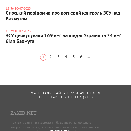
13:36 10-07-2023
Сирський повідомив про вогневий контроль ЗСУ над
Бахмутом
10:29 10-07-2023
ЗСУ деокупували 169 км² на півдні України та 24 км²
біля Бахмута
2
3
4
5
6
→
1
МАТЕРІАЛИ САЙТУ ПРИЗНАЧЕНІ ДЛЯ
ОСІБ СТАРШЕ 21 РОКУ (21+)
ZAXID.NET
При цитуванні і використанні будь-яких матеріалів в
Інтернеті відкриті для пошукових систем гіперпосилання не