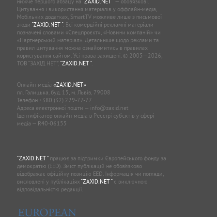
нижче першого абзацу на
"ZAXID.NET "
— обов’язкові.
Цитування і використання матеріалів у оффлайн-медіа,
Мобільних додатках, SmartTV можливе лише з письмової
згоди
"ZAXID.NET "
. Всі комерційні рекламні матеріали
позначені словами «Спецпроєкт», «Новини компаній» чи
«Партнерський матеріал». Детальніше щодо реклами та
правил цитування можна ознайомитись в правилах
користування сайтом. Усі права захищені. © 2005—2026,
ТОВ “ЗАХІД.НЕТ”,
"ZAXID.NET "
.
Онлайн-медіа
«ZAXID.NET»
пл. Галицька, буд. 15, м. Львів, 79008
Телефон
+380 (32) 229-77-77
Адреса електронної пошти —
info@zaxid.net
Ідентифікатор онлайн-медіа в Реєстрі суб'єктів у сфері
медіа — R40-06155
"ZAXID.NET "
працює за підтримки Європейського фонду за
демократію (EED). Зміст публікацій не обов’язково
відображає офіційну позицію EED. Інформація чи погляди,
висловлені у публікаціях
"ZAXID.NET "
є виключною
відповідальністю редакції.