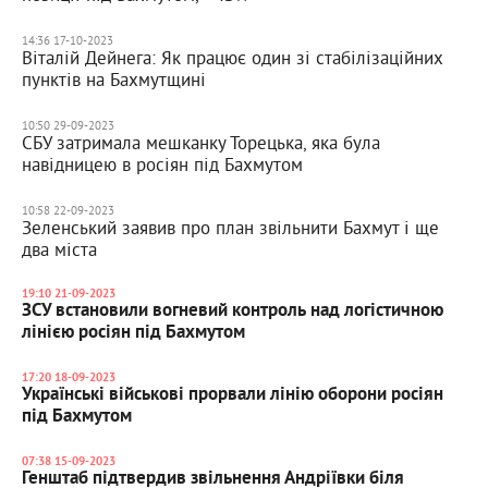
14:36 17-10-2023
Віталій Дейнега: Як працює один зі стабілізаційних
пунктів на Бахмутщині
10:50 29-09-2023
СБУ затримала мешканку Торецька, яка була
навідницею в росіян під Бахмутом
10:58 22-09-2023
Зеленський заявив про план звільнити Бахмут і ще
два міста
19:10 21-09-2023
ЗСУ встановили вогневий контроль над логістичною
лінією росіян під Бахмутом
17:20 18-09-2023
Українські військові прорвали лінію оборони росіян
під Бахмутом
07:38 15-09-2023
Генштаб підтвердив звільнення Андріївки біля