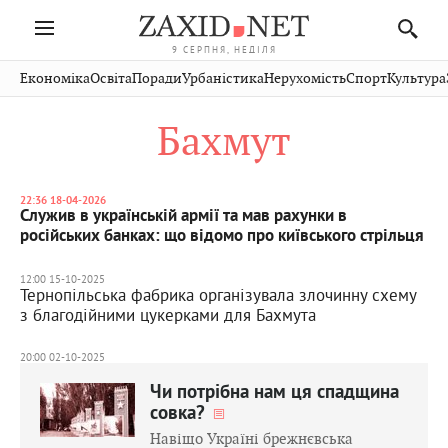
9 СЕРПНЯ, НЕДІЛЯ
Івано-
Публікації
Авто
Словко
Культура
Економіка
Освіта
Поради
Урбаністика
Нерухомість
Спорт
Культура
Стрий
Рівне
Франківськ
Світ
Економіка
Рецепти
Здоров'я
Дрогобич
Львів
Тернопіль
Бахмут
Кіно
Дім
Спорт
Краєзнавство
Хмельницький
Чернівці
Волинь
Фото
Освіта
Нерухомість
Домашні
Вінниця
Шептицький
Закарпаття
тварини
22:36 18-04-2026
Служив в українській армії та мав рахунки в
російських банках: що відомо про київського стрільця
12:00 15-10-2025
Тернопільська фабрика організувала злочинну схему
з благодійними цукерками для Бахмута
20:00 02-10-2025
Чи потрібна нам ця спадщина
совка?
Навіщо Україні брежнєвська