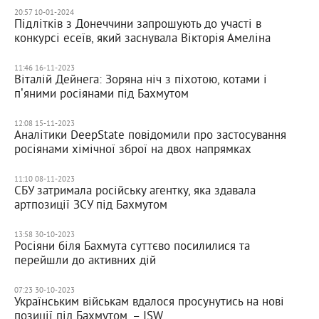
20:57 10-01-2024
Підлітків з Донеччини запрошують до участі в
конкурсі есеїв, який заснувала Вікторія Амеліна
11:46 16-11-2023
Віталій Дейнега: Зоряна ніч з піхотою, котами і
пʼяними росіянами під Бахмутом
12:08 15-11-2023
Аналітики DeepState повідомили про застосування
росіянами хімічної зброї на двох напрямках
11:10 08-11-2023
СБУ затримала російську агентку, яка здавала
артпозиції ЗСУ під Бахмутом
13:58 30-10-2023
Росіяни біля Бахмута суттєво посилилися та
перейшли до активних дій
07:23 30-10-2023
Українським військам вдалося просунутись на нові
позиції під Бахмутом, – ISW