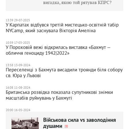
вигадка, якою той рятував КПРС?
13:39 29-07-2025
У Карпатах відбувся третій мистецько-освітній табір
NYCamp, який заснувала Вікторія Амеліна
10:59 17-03-2025
У Пороховій вежі відкрилась виставка «Бахмут —
обличчя геноциду 1942|2022»
13:58 13-09-2024
Переселенці з Бахмута висадили троянди біля собору
св. Юра у Львові
16:08 11-08-2024
Британська розвідка показала супутникові знімки
масштабів руйнувань у Бахмуті
20:00 16-05-2024
Військова сила vs заволодіння
душами