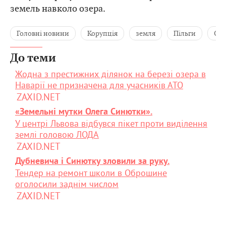
земель навколо озера.
Головні новини
Корупція
земля
Пільги
Оле
До теми
Жодна з престижних ділянок на березі озера в
Наварії не призначена для учасників АТО
ZAXID.NET
«Земельні мутки Олега Синютки».
У центрі Львова відбувся пікет проти виділення
землі головою ЛОДА
ZAXID.NET
Дубневича і Синютку зловили за руку.
Тендер на ремонт школи в Оброшине
оголосили заднім числом
ZAXID.NET