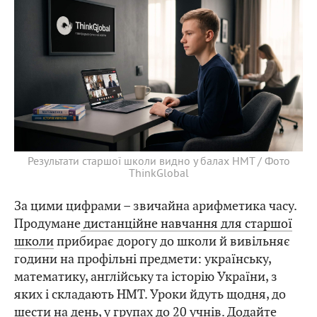
Результати старшої школи видно у балах НМТ / Фото
ThinkGlobal
За цими цифрами – звичайна арифметика часу.
Продумане
дистанційне навчання для старшої
школи
прибирає дорогу до школи й вивільняє
години на профільні предмети: українську,
математику, англійську та історію України, з
яких і складають НМТ. Уроки йдуть щодня, до
шести на день, у групах до 20 учнів. Додайте