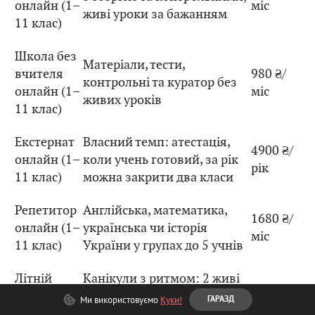
онлайн (1–
міс
живі уроки за бажанням
11 клас)
Школа без
Матеріали, тести,
вчителя
980 ₴/
контрольні та куратор без
онлайн (1–
міс
живих уроків
11 клас)
Екстернат
Власний темп: атестація,
4900 ₴/
онлайн (1–
коли учень готовий, за рік
рік
11 клас)
можна закрити два класи
Репетитор
Англійська, математика,
1680 ₴/
онлайн (1–
українська чи історія
міс
11 клас)
України у групах до 5 учнів
Літній
Канікули з ритмом: 2 живі
табір
уроки на день, англійська
4240 ₴/
Ми використовуємо
Куки!
ГАРАЗД
онлайн (0–
щодня, а також математика
міс