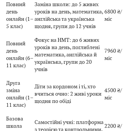
Повний
Заміна школи: до 5 живих
день
уроків на день, математика,
6800 ₴/
онлайн (1–
англійська та українська
міс
5 клас)
щодня, групи до 12 учнів
Фокус на НМТ: до 6 живих
Повний
уроків на день, поглиблені
день
7960 ₴/
математика, англійська й
онлайн (6–
міс
українська, групи до 20
11 клас)
учнів
Друга
Діти за кордоном і ті, хто
зміна
4500 ₴/
вчиться очно: 2 живі уроки
онлайн (1–
міс
щодня по обіді
11 клас)
Базова
Самостійні учні: платформа
школа
2200 ₴/
з теорією та контрольними,