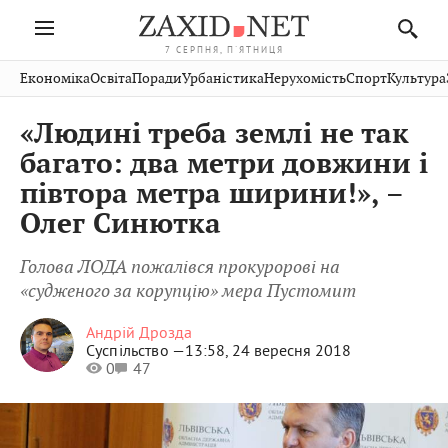
7 СЕРПНЯ, П'ЯТНИЦЯ
Івано-
Публікації
Авто
Словко
Культура
Економіка
Освіта
Поради
Урбаністика
Нерухомість
Спорт
Культура
Стрий
Рівне
Франківськ
Світ
Економіка
Рецепти
Здоров'я
Дрогобич
Львів
Тернопіль
«Людині треба землі не так
Кіно
Дім
Спорт
Краєзнавство
Хмельницький
Чернівці
Волинь
багато: два метри довжини і
Фото
Освіта
Нерухомість
Домашні
Вінниця
Шептицький
півтора метра ширини!», –
Закарпаття
тварини
Олег Синютка
Голова ЛОДА пожалівся прокуророві на
«судженого за корупцію» мера Пустомит
Андрій Дрозда
Суспільство —
13:58, 24 вересня 2018
0
47