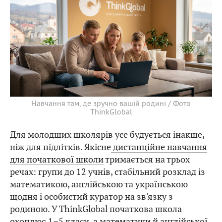
Навчання там, де зручно вашій родині / Фото
ThinkGlobal
Для молодших школярів усе будується інакше,
ніж для підлітків. Якісне
дистанційне навчання
для початкової школи
тримається на трьох
речах: групи до 12 учнів, стабільний розклад із
математикою, англійською та українською
щодня і особистий куратор на зв'язку з
родиною. У ThinkGlobal початкова школа
охоплює 1–5 класи, а математики й англійської