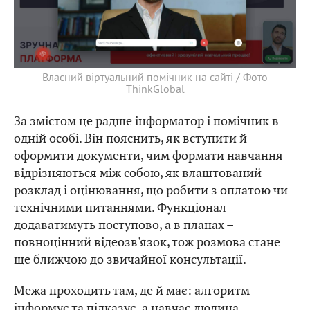
Власний віртуальний помічник на сайті / Фото
ThinkGlobal
За змістом це радше інформатор і помічник в
одній особі. Він пояснить, як вступити й
оформити документи, чим формати навчання
відрізняються між собою, як влаштований
розклад і оцінювання, що робити з оплатою чи
технічними питаннями. Функціонал
додаватимуть поступово, а в планах –
повноцінний відеозв'язок, тож розмова стане
ще ближчою до звичайної консультації.
Межа проходить там, де й має: алгоритм
інформує та підказує, а навчає людина.