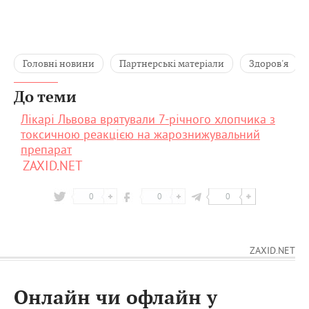
Головні новини
Партнерські матеріали
Здоров'я
До теми
Лікарі Львова врятували 7-річного хлопчика з
токсичною реакцією на жарознижувальний
препарат
ZAXID.NET
0
0
0
ZAXID.NET
Онлайн чи офлайн у