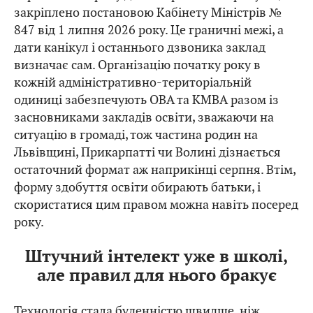
закріплено постановою Кабінету Міністрів №
847 від 1 липня 2026 року. Це граничні межі, а
дати канікул і останнього дзвоника заклад
визначає сам. Організацію початку року в
кожній адміністративно-територіальній
одиниці забезпечують ОВА та КМВА разом із
засновниками закладів освіти, зважаючи на
ситуацію в громаді, тож частина родин на
Львівщині, Прикарпатті чи Волині дізнається
остаточний формат аж наприкінці серпня. Втім,
форму здобуття освіти обирають батьки, і
скористатися цим правом можна навіть посеред
року.
Штучний інтелект уже в школі,
але правил для нього бракує
Технологія стала буденністю швидше, ніж