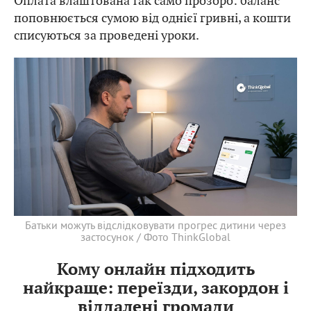
Оплата влаштована так само прозоро: баланс
поповнюється сумою від однієї гривні, а кошти
списуються за проведені уроки.
Батьки можуть відслідковувати прогрес дитини через
застосунок / Фото ThinkGlobal
Кому онлайн підходить
найкраще: переїзди, закордон і
віддалені громади