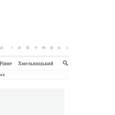
ІЙ
Рівне
Хмельницький
Словко
Культура
вʼя
Рецепти
Здоров'я
Спорт
Краєзнавство
Нерухомість
Домашні тварини