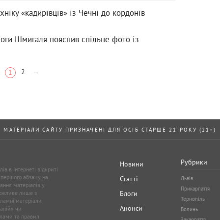
хніку «кадирівців» із Чечні до кордонів
моги Шмигаля пояснив спільне фото із
2
→
1
МАТЕРІАЛИ САЙТУ ПРИЗНАЧЕНІ ДЛЯ ОСІБ СТАРШЕ 21 РОКУ (21+)
Рубрики
Новини
ів в Інтернеті відкриті
 першого абзацу на
Статті
Львів
ання матеріалів у
Прикарпаття
можливе лише з
Блоги
Тернопіль
кламні матеріали
Анонси
аній» чи
Волинь
лами та правил
Закарпаття