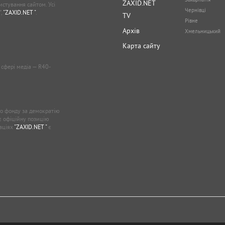
ZAXID.NET
стування сайтом. Усі
Чернівці
”,
"ZAXID.NET "
.
TV
Рівне
Архів
Хмельницький
Карта сайту
у сфері медіа — R40-
о фонду за демократію
ає офіційну позицію
каціях
"ZAXID.NET "
є