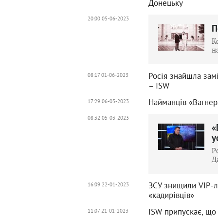
Донецьку
20:00 05-06-2023
П
К
н
Росія знайшла замі
08:17 01-06-2023
– ISW
Найманців «Вагнера
17:29 06-05-2023
08:32 05-03-2023
«
у
Р
Д
ЗСУ знищили VIP-л
16:09 22-01-2023
«кадирівців»
ISW припускає, що
11:07 21-01-2023