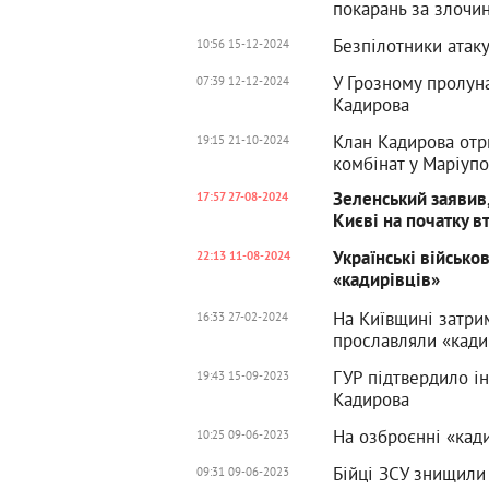
покарань за злочи
Безпілотники атаку
10:56 15-12-2024
У Грозному пролун
07:39 12-12-2024
Кадирова
Клан Кадирова отр
19:15 21-10-2024
комбінат у Маріупо
Зеленський заявив
17:57 27-08-2024
Києві на початку в
Українські військо
22:13 11-08-2024
«кадирівців»
На Київщині затрим
16:33 27-02-2024
прославляли «кади
ГУР підтвердило і
19:43 15-09-2023
Кадирова
На озброєнні «кад
10:25 09-06-2023
Бійці ЗСУ знищили 
09:31 09-06-2023