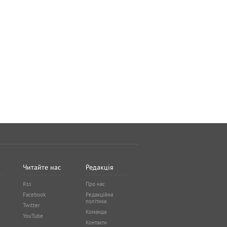
Читайте нас
Редакція
Rss
Про нас
Facebook
Редакційна
політика
Twitter
Команда
YouTube
Контакти