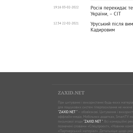
Росія перекидає те
19:16 03-02-2022
України, – СІТ
Уруський після ви
12:34 22-02-2021
Кадировим
ZAXID.NET
При цитуванні і використанні будь-яких матеріал
для пошукових систем гіперпосилання не нижче
"ZAXID.NET "
— обов’язкові. Цитування і використ
оффлайн-медіа, Мобільних додатках, SmartTV 
письмової згоди
"ZAXID.NET "
. Всі комерційні ре
позначені словами «Спецпроєкт», «Новини комп
«Партнерський матеріал». Детальніше щодо рек