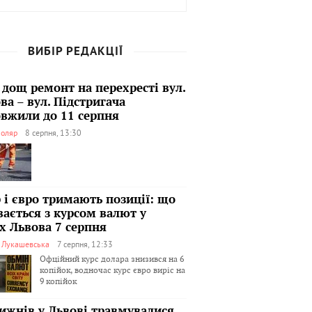
ВИБІР РЕДАКЦІЇ
 дощ ремонт на перехресті вул.
ва – вул. Підстригача
вжили до 11 серпня
оляр
8 серпня, 13:30
 і євро тримають позиції: що
вається з курсом валют у
х Львова 7 серпня
я Лукашевська
7 серпня, 12:33
Офційний курс долара знизився на 6
копійок, водночас курс євро виріс на
9 копійок
тижнів у Львові травмувалися