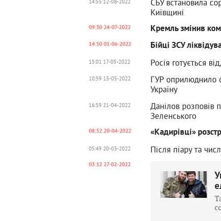
СБУ встановила сор
14:55 12-08-2022
Київщині
Кремль змінив кома
09:30 24-07-2022
Бійці ЗСУ ліквідув
14:50 01-06-2022
Росія готується ві
15:01 17-05-2022
ГУР оприлюднило ос
10:59 15-05-2022
Україну
Данілов розповів 
16:59 21-04-2022
Зеленського
«Кадирівці» розстр
08:52 20-04-2022
Після піару та чис
05:49 20-03-2022
03:12 27-02-2022
У
е
Т
с