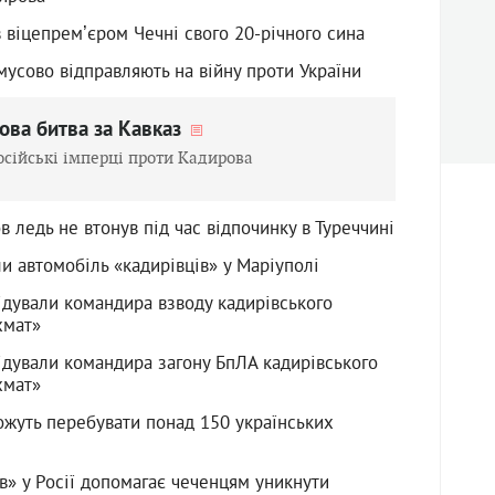
 віцепремʼєром Чечні свого 20-річного сина
мусово відправляють на війну проти України
ова битва за Кавказ
осійські імперці проти Кадирова
в ледь не втонув під час відпочинку в Туреччині
и автомобіль «кадирівців» у Маріуполі
ідували командира взводу кадирівського
хмат»
ідували командира загону БпЛА кадирівського
хмат»
можуть перебувати понад 150 українських
в» у Росії допомагає чеченцям уникнути