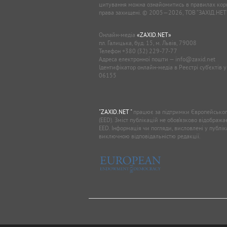
цитування можна ознайомитись в правилах кори
права захищені. © 2005—2026, ТОВ “ЗАХІД.НЕТ
Онлайн-медіа
«ZAXID.NET»
пл. Галицька, буд. 15, м. Львів, 79008
Телефон
+380 (32) 229-77-77
Адреса електронної пошти —
info@zaxid.net
Ідентифікатор онлайн-медіа в Реєстрі суб'єктів 
06155
"ZAXID.NET "
працює за підтримки Європейськог
(EED). Зміст публікацій не обов’язково відображ
EED. Інформація чи погляди, висловлені у публі
виключною відповідальністю редакції.