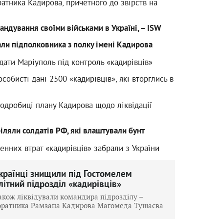
атника Кадирова, причетного до звірств на
ндування своїми військами в Україні, – ISW
али підполковника з полку імені Кадирова
ддати Маріуполь під контроль «кадирівців»
обисті дані 2500 «кадирівців», які вторглись в
подробиці плану Кадирова щодо ліквідації
іляли солдатів РФ, які влаштували бунт
ленних втрат «кадирівців» забрали з України
країнці знищили під Гостомелем
літний підрозділ «кадирівців»
акож ліквідували командира підрозділу –
оратника Рамзана Кадирова Магомеда Тушаєва