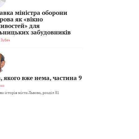
тавка міністра оборони
рова як «вікно
ивостей» для
льницьких забудовників
 Зубач
, якого вже нема, частина 9
мко
а історія міста Львова, розділ 81