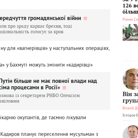
126 в
більші
ередчуття громадянської війни
Роман См
оли про зраду каркає брехня, тоді
аціональність голосує за кров
ну для «вагнерівців» у наступальних операціях,
» у Бахмуті можуть змінити «кадирівці»
Путін більше не має повної влади над
сіма процесами в Росії»
Він 
озмова із секретарем РНБО Олексієм
груп
аніловим
Віталій Д
Історія 
ікарню окупантів, де таємно лікували
 Кадиров планує переселення мусульман з