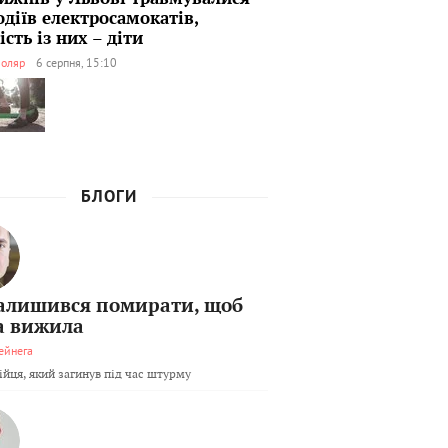
одіїв електросамокатів,
сть із них – діти
оляр
6 серпня, 15:10
БЛОГИ
залишився помирати, щоб
а вижила
ейнега
бійця, який загинув під час штурму