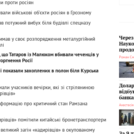
ни проти росіян
вали військові об'єкти росіян в Грозному
ав потужний вибух біля будівлі спецназу
Через
имав у своє розпорядження металургійний
Науко
лі
продо
, що Татаров із Малюком вбивали чеченців у
Роман См
торгнення Росії
ві показали захоплених в полон біля Курська
Долар
али учасників вечірки, які зі стріляниною
відбу
рівців»
банка
нформацію про критичний стан Рамзана
Анастасі
ирівців» помітили китайські бронетранспортери
великий загін «кадирівців» в окупованому
За 9 