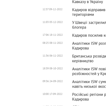
Кавказу в Україну
Кадиров відправив
12:37 09-12-2022
територіями
У Швеції застрели
11:03 05-12-2022
блогера
Кадиров посилив к
17:06 18-11-2022
Аналітики ISW розп
08:25 08-11-2022
Кадирова
Британська розвід
11:36 06-11-2022
керівництво
Аналітики ISW пов
18:39 08-10-2022
розбіжностей у Кр
Аналітики ISW сумн
09:36 24-09-2022
навіть низької якос
Російські регіони
10:00 17-09-2022
Кадирова