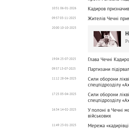
Кадиров призначив
10:51 06-01-2026
Жителів Чечні при
09:57 03-11-2025
20:00 10-10-2025
Н
Р
Глава Чечні Кадиро
19:04 25-07-2025
Партизани підірвал
09:57 13-07-2025
Сили оборони лікв
11:12 28-04-2025
спецпідрозділу «А
Сили оборони лікв
17:25 05-04-2025
спецпідрозділу «А
У полоні в Чечні 
16:34 14-02-2025
військових
Мережа «кадирівці
11:49 23-01-2025