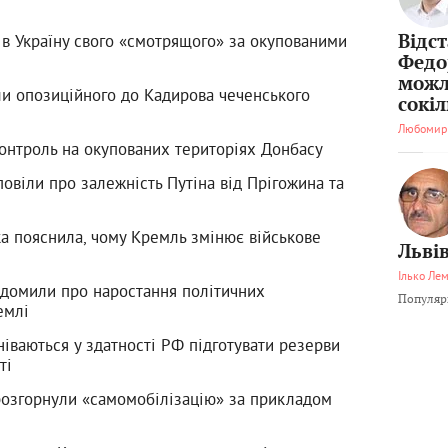
 в Україну свого «смотрящого» за окупованими
Відс
Федо
можл
ли опозиційного до Кадирова чеченського
сокі
Любомир
онтроль на окупованих територіях Донбасу
овіли про залежність Путіна від Прігожина та
ка пояснила, чому Кремль змінює військове
Львів
Ілько Ле
ідомили про наростання політичних
Популярн
емлі
іваються у здатності РФ підготувати резерви
ті
 розгорнули «самомобілізацію» за прикладом