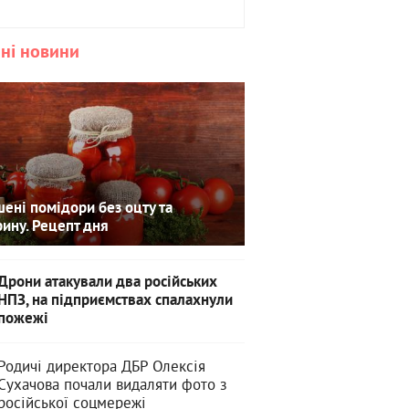
ні новини
ені помідори без оцту та
рину. Рецепт дня
Дрони атакували два російських
НПЗ, на підприємствах спалахнули
пожежі
Родичі директора ДБР Олексія
Сухачова почали видаляти фото з
російської соцмережі