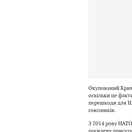
Окупований Крим
оскільки це факт
перешкоди для Н
союзників.
З 2014 року НАТО
посилену присутн