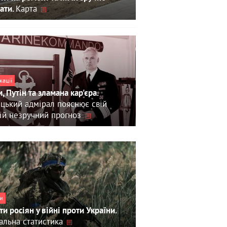
Карта
ати.
кації
, Путін та зламана кар'єра.
цький адмірал пояснює свій
ій незручний прогноз
и
ти росіян у війні проти України.
альна статистика