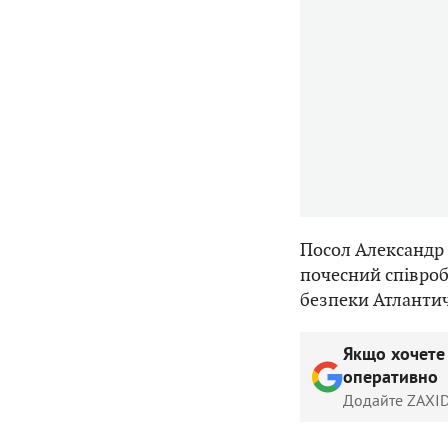
Посол Александр 
почесний співроб
безпеки Атланти
Якщо хочете
оперативно
Додайте ZAXID