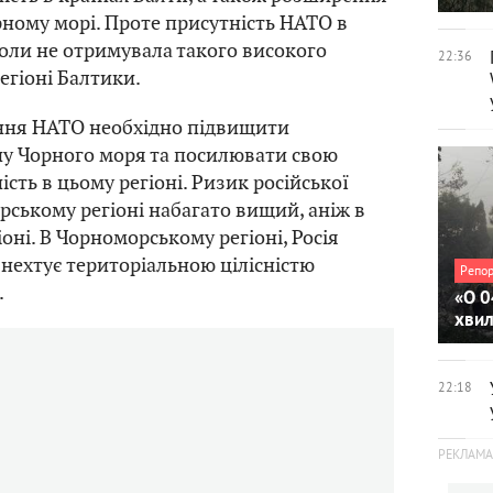
рному морі. Проте присутність НАТО в
оли не отримувала такого високого
22:36
регіоні Балтики.
ння НАТО необхідно підвищити
ну Чорного моря та посилювати свою
сть в цьому регіоні. Ризик російської
орському регіоні набагато вищий, аніж в
оні. В Чорноморському регіоні, Росія
 нехтує територіальною цілісністю
Репо
.
«О 0
хви
22:18