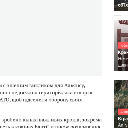
об’їх
Публі
Крим
Німе
давн
 є значним викликом для Альянсу,
ично недосяжна територія, яка створює
АТО, щоб підсилити оборону своїх
Цифр
Втра
 зробило кілька важливих кроків, зокрема
Акту
ість в країнах Балтії, а також розширення