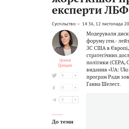
експерти ЛБФ
Суспільство —
14:36, 12 листопада 2
Модерували диску
форуму ген.- лейт
ЗС США в Європі,
стратегічних дос
Ірина
політики (СЕРА, 
Грицик
видання «UA: Ukr
0
програм Ради зов
Ганна Шелест.
0
0
До теми