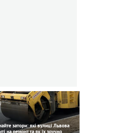
айте затори: які вулиці Львова
иті на ремонт та як їх зручно