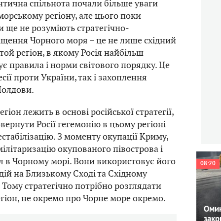
нтична спільнота почали більше уваги
орському регіону, але цього поки
и ще не розуміють стратегічно-
щення Чорного моря – це не лише східний
той регіон, в якому Росія найбільш
є правила і норми світового порядку. Це
есії проти України, так і захоплення
Молдови.
іон лежить в основі російської стратегії,
вернути Росії гегемонію в цьому регіоні
естабілізацію. З моменту окупації Криму,
мілітаризацію окупованого півострова і
л в Чорному морі. Вони використовує його
08:20
 дій на Близькому Сході та Східному
 Тому стратегічно потрібно розглядати
іон, не окремо про Чорне море окремо.
Омин
закр