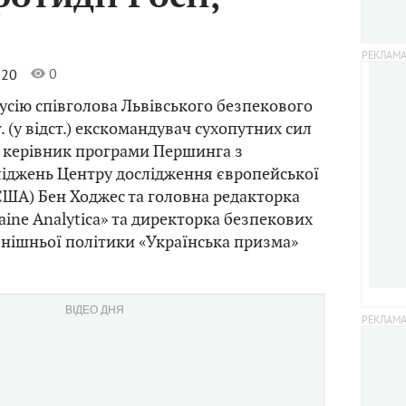
0
020
сію співголова Львівського безпекового
. (у відст.) екскомандувач сухопутних сил
 керівник програми Першинга з
ліджень Центру дослідження європейської
США) Бен Ходжес та головна редакторка
aine Analytica» та директорка безпекових
нішньої політики «Українська призма»
ВІДЕО ДНЯ