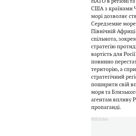
НАТО в регіоні та
США з країнами Ч
морі дозволяє ств
Середземне море,
Північній Африці
спільнота, зокре
стратегію протиді
вартість для Росі
повинно перестат
територію, а спр
стратегічний рег
поширити свій в
моря та Близьког
агентам впливу Ро
пропаганді.