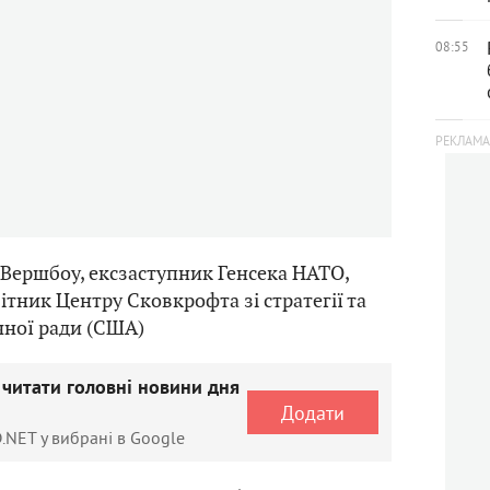
08:55
Вершбоу, ексзаступник Генсека НАТО,
ітник Центру Сковкрофта зі cтратегії та
чної ради (США)
 читати головні новини дня
Додати
.NET у вибрані в Google