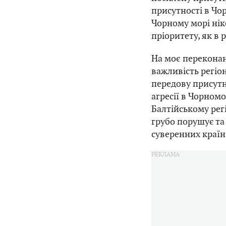
присутності в Чо
Чорному морі нік
пріоритету, як в 
На моє перекона
важливість регіо
передову присутні
агресії в Чорном
Балтійському регі
грубо порушує та
суверенних країн