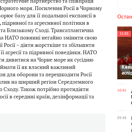
 стратегічне партнерство та співпраця
орного моря. Посилення Росії в Чорному
орює базу для її подальшої експансії в
Остан
 підривної та агресивної політики в
 та Близькому Сході. Трансатлантична
11:01
ма НАТО повинні негайно змінити свою
ї Росії – діяти жорсткіше та збільшити
ї її агресії та підривної поведінки. НАТО
и дивитися на Чорне море як сусідню
иймати її як власний важливий
Кваш
аспі
іон для оборони та перешкодити Росії
плив на ширший регіон Середземного
о Сходу. Також потрібно протидіяти
10:45
сії в середині країн, дезінформації та
09:48