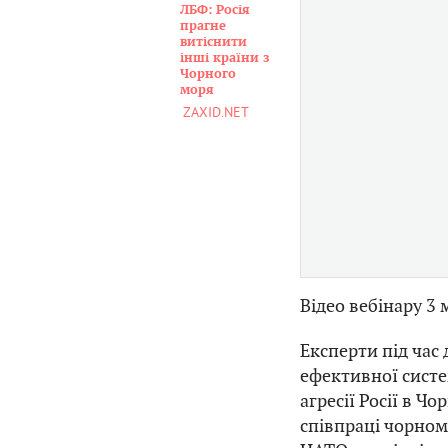
ЛБФ: Росія
прагне
витіснити
інші країни з
Чорного
моря
ZAXID.NET
Відео вебінару 3
Експерти під час
ефективної систе
агресії Росії в Ч
співпраці чорном