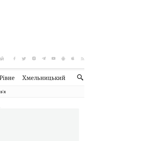
ІЙ
Рівне
Хмельницький
Словко
Культура
вʼя
Рецепти
Здоров'я
Спорт
Краєзнавство
Нерухомість
Домашні тварини