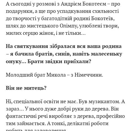
А сьогодні у розмові з Андрієм Бокотеєм – про
подарунки, а ще про успадкування схильності
до творчості у багатодітній родині Бокотеїв,
шлях до мистецького Олімпу, улюблені твори,
милих серцю жінок, і не тільки…
На святкування зібралася вся ваша родина
– я бачила братів, синів, навіть малесеньку
онуку… Брати звідки приїхали?
Молодший брат Микола – з Німеччини.
Він не митець?
Ні, спеціальної освіти не має. Був музикантом. А
зараз… У нього дуже добрі руки до дерева. Він
фантастичні речі виробляє з дерева, професійно
тим займається. А тонкі, делікатні роботи
робить для задоволення.