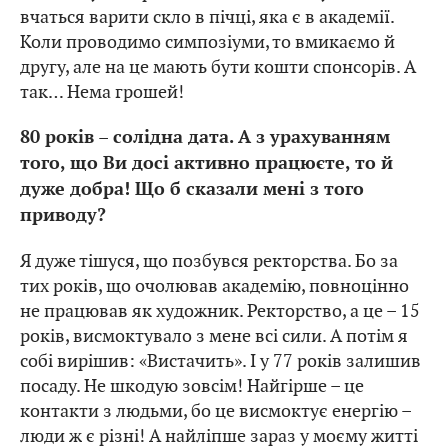
вчаться варити скло в пічці, яка є в академії.
Коли проводимо симпозіуми, то вмикаємо й
другу, але на це мають бути кошти спонсорів. А
так… Нема грошей!
80 років – солідна дата. А з урахуванням
того, що Ви досі активно працюєте, то й
дуже добра! Що б сказали мені з того
приводу?
Я дуже тішуся, що позбувся ректорства. Бо за
тих років, що очолював академію, повноцінно
не працював як художник. Ректорство, а це – 15
років, висмоктувало з мене всі сили. А потім я
собі вирішив: «Вистачить». І у 77 років залишив
посаду. Не шкодую зовсім! Найгірше – це
контакти з людьми, бо це висмоктує енергію –
люди ж є різні! А найліпше зараз у моєму житті