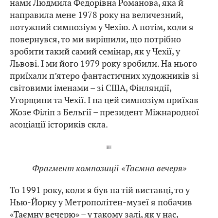
нами Людмила Федорівна Романова, яка й
направила мене 1978 року на величезний,
потужний симпозіум у Чехію. А потім, коли я
повернувся, то ми вирішили, що потрібно
зробити такий самий семінар, як у Чехії, у
Львові. І ми його 1979 року зробили. На нього
приїхали п’ятеро фантастичних художників зі
світовими іменами – зі США, Фінляндії,
Угорщини та Чехії. І на цей симпозіум приїхав
Жозе Філіп з Бельгії – президент Міжнародної
асоціації істориків скла.
Фрагмент композиції «Таємна вечеря»
То 1991 року, коли я був на тій виставці, то у
Нью-Йорку у Метрополітен-музеї я побачив
«Таємну вечерю» – у такому залі, як у нас,