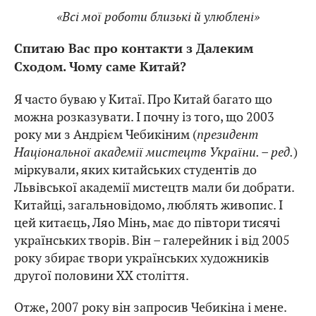
«Всі мої роботи близькі й улюблені»
Спитаю Вас про контакти з Далеким
Сходом. Чому саме Китай?
Я часто буваю у Китаї. Про Китай багато що
можна розказувати. І почну із того, що 2003
року ми з Андрієм Чебикіним (
президент
Національної академії мистецтв України. – ред.
)
міркували, яких китайських студентів до
Львівської академії мистецтв мали би добрати.
Китайці, загальновідомо, люблять живопис. І
цей китаєць, Ляо Мінь, має до півтори тисячі
українських творів. Він – галерейник і від 2005
року збирає твори українських художників
другої половини ХХ століття.
Отже, 2007 року він запросив Чебикіна і мене.