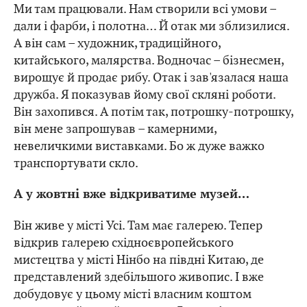
Ми там працювали. Нам створили всі умови –
дали і фарби, і полотна… Й отак ми зблизилися.
А він сам – художник, традиційного,
китайського, малярства. Водночас – бізнесмен,
вирощує й продає рибу. Отак і зав'язалася наша
дружба. Я показував йому свої скляні роботи.
Він захопився. А потім так, потрошку-потрошку,
він мене запрошував – камерними,
невеличкими виставками. Бо ж дуже важко
транспортувати скло.
А у жовтні вже відкриватиме музей…
Він живе у місті Усі. Там має галерею. Тепер
відкрив галерею східноєвропейського
мистецтва у місті Нінбо на півдні Китаю, де
представлений здебільшого живопис. І вже
добудовує у цьому місті власним коштом