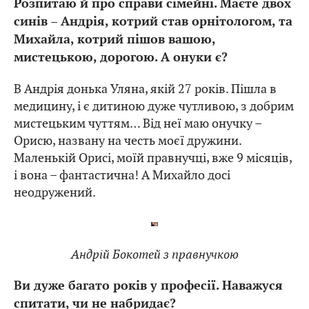
Розпитаю й про справи сімейні. Маєте двох
синів – Андрія, котрий став орнітологом, та
Михайла, котрий пішов вашою,
мистецькою, дорогою. А онуки є?
В Андрія донька Уляна, якій 27 років. Пішла в
медицину, і є дитиною дуже чутливою, з добрим
мистецьким чуттям… Від неї маю онучку –
Орисю, названу на честь моєї дружини.
Маленькій Орисі, моїй правнучці, вже 9 місяців,
і вона – фантастична! А Михайло досі
неодружений.
Андрій Бокотей з правнучкою
Ви дуже багато років у професії. Наважуся
спитати, чи не набридає?