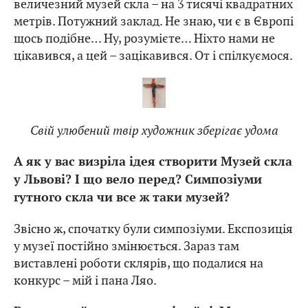
величезний музей скла – на 3 тисячі квадратних
метрів. Потужний заклад. Не знаю, чи є в Європі
щось подібне… Ну, розумієте… Ніхто нами не
цікавився, а цей – зацікавився. От і спілкуємося.
Свій улюбений твір художник зберігає удома
А як у вас визріла ідея створити Музей скла
у Львові? І що вело перед? Симпозіуми
гутного скла чи все ж таки музей?
Звісно ж, спочатку були симпозіуми. Експозиція
у музеї постійно змінюється. Зараз там
виставлені роботи склярів, що подалися на
конкурс – мій і пана Ляо.