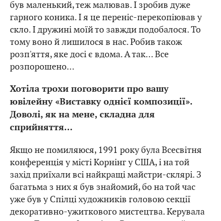
був маленький, теж малював. І зробив дуже
гарного коника. І я це переніс-перекопіював у
скло. І дружині моїй то завжди подобалося. То
тому воно й лишилося в нас. Робив також
розп'яття, яке досі є вдома. А так… Все
розпорошено…
Хотіла трохи поговорити про вашу
ювілейну «Виставку однієї композиції».
Доволі, як на мене, складна для
сприйняття…
Якщо не помиляюся, 1991 року була Всесвітня
конференція у місті Корнінг у США, і на той
захід приїхали всі найкращі майстри-склярі. З
багатьма з них я був знайомий, бо на той час
уже був у Спілці художників головою секції
декоративно-ужиткового мистецтва. Керувала