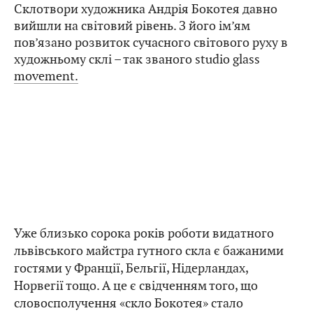
Склотвори художника Андрія Бокотея давно
вийшли на світовий рівень. З його ім’ям
пов’язано розвиток сучасного світового руху в
художньому склі – так званого studio glass
movement.
Уже близько сорока років роботи видатного
львівського майстра гутного скла є бажаними
гостями у Франції, Бельгії, Нідерландах,
Норвегії тощо. А це є свідченням того, що
словосполучення «скло Бокотея» стало