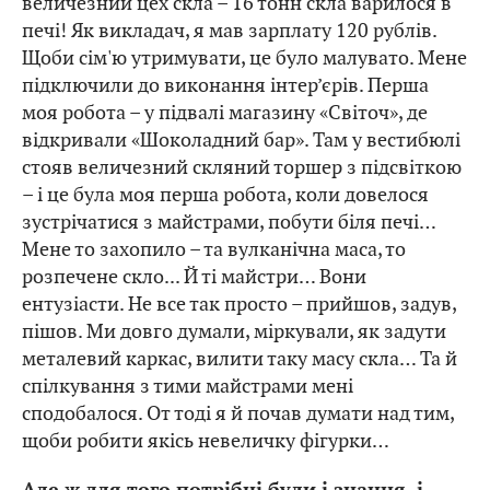
величезний цех скла – 16 тонн скла варилося в
печі! Як викладач, я мав зарплату 120 рублів.
Щоби сім'ю утримувати, це було малувато. Мене
підключили до виконання інтер’єрів. Перша
моя робота – у підвалі магазину «Світоч», де
відкривали «Шоколадний бар». Там у вестибюлі
стояв величезний скляний торшер з підсвіткою
– і це була моя перша робота, коли довелося
зустрічатися з майстрами, побути біля печі…
Мене то захопило – та вулканічна маса, то
розпечене скло... Й ті майстри… Вони
ентузіасти. Не все так просто – прийшов, задув,
пішов. Ми довго думали, міркували, як задути
металевий каркас, вилити таку масу скла… Та й
спілкування з тими майстрами мені
сподобалося. От тоді я й почав думати над тим,
щоби робити якісь невеличку фігурки…