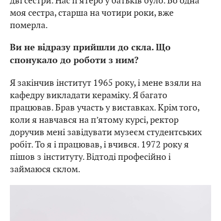
дві сестри. Нас п’ятеро у батьків було. Бо одна
моя сестра, старша на чотири роки, вже
померла.
Ви не відразу прийшли до скла. Що
спонукало до роботи з ним?
Я закінчив інститут 1965 року, і мене взяли на
кафедру викладати кераміку. Я багато
працював. Брав участь у виставках. Крім того,
коли я навчався на п’ятому курсі, ректор
доручив мені завідувати музеєм студентських
робіт. То я і працював, і вчився. 1972 року я
пішов з інституту. Відтоді професійно і
займаюся склом.