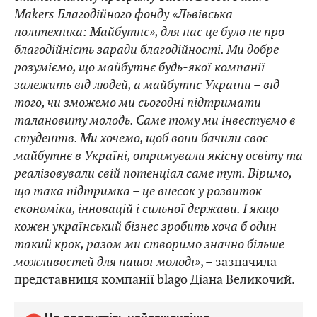
Makers Благодійного фонду «Львівська
політехніка: Майбутнє», для нас це було не про
благодійність заради благодійності. Ми добре
розуміємо, що майбутнє будь-якої компанії
залежить від людей, а майбутнє України – від
того, чи зможемо ми сьогодні підтримати
талановиту молодь. Саме тому ми інвестуємо в
студентів. Ми хочемо, щоб вони бачили своє
майбутнє в Україні, отримували якісну освіту та
реалізовували свій потенціал саме тут. Віримо,
що така підтримка – це внесок у розвиток
економіки, інновацій і сильної держави. І якщо
кожен український бізнес зробить хоча б один
такий крок, разом ми створимо значно більше
можливостей для нашої молоді»
, – зазначила
представниця компанії blago Діана Великочий.