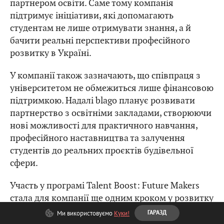
партнером освіти. Саме тому компанія
підтримує ініціативи, які допомагають
студентам не лише отримувати знання, а й
бачити реальні перспективи професійного
розвитку в Україні.
У компанії також зазначають, що співпраця з
університетом не обмежиться лише фінансовою
підтримкою. Надалі blago планує розвивати
партнерство з освітніми закладами, створюючи
нові можливості для практичного навчання,
професійного наставництва та залучення
студентів до реальних проєктів будівельної
сфери.
Участь у програмі Talent Boost: Future Makers
стала для компанії ще одним кроком у розвитку
партнерства між бізнесом та освітою й
Ми використовуємо
Куки!
ГАРАЗД
підтвердженням того, що інвестиції в молодих