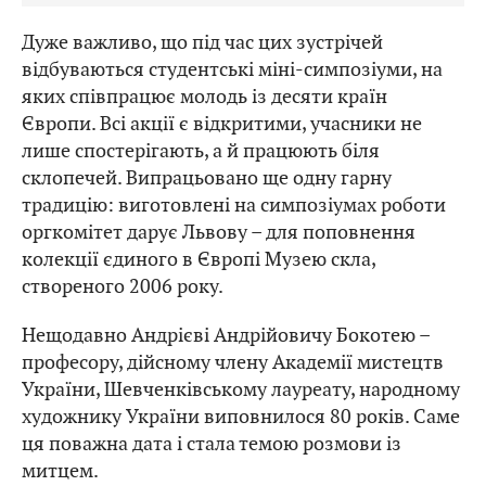
Дуже важливо, що під час цих зустрічей
відбуваються студентські міні-симпозіуми, на
яких співпрацює молодь із десяти країн
Європи. Всі акції є відкритими, учасники не
лише спостерігають, а й працюють біля
склопечей. Випрацьовано ще одну гарну
традицію: виготовлені на симпозіумах роботи
оргкомітет дарує Львову – для поповнення
колекції єдиного в Європі Музею скла,
створеного 2006 року.
Нещодавно Андрієві Андрійовичу Бокотею –
професору, дійсному члену Академії мистецтв
України, Шевченківському лауреату, народному
художнику України виповнилося 80 років. Саме
ця поважна дата і стала темою розмови із
митцем.