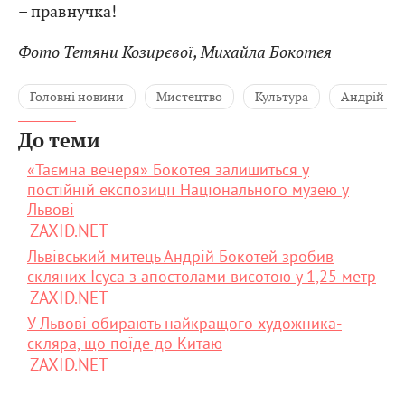
– правнучка!
Фото Тетяни Козирєвої, Михайла Бокотея
Головні новини
Мистецтво
Культура
Андрій Бо
До теми
«Таємна вечеря» Бокотея залишиться у
постійній експозиції Національного музею у
Львові
ZAXID.NET
Львівський митець Андрій Бокотей зробив
скляних Ісуса з апостолами висотою у 1,25 метр
ZAXID.NET
У Львові обирають найкращого художника-
скляра, що поїде до Китаю
ZAXID.NET