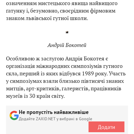
означенням мистецького явища найвищого
ґатунку і, безумовно, своєрідним фірмовим
знаком львівської гутної школи.
Андрій Бокотей
Особливою ж заслугою Андрія Бокотея є
організація міжнародних симпозіумів гутного
скла, перший із яких відбувся 1989 року. Участь
у симпозіумах взяли близько півтисячі знаних
митців, арт-критиків, галеристів, працівників
музеїв із 30 країн світу.
Не пропустіть найважливіше
Додайте ZAXID.NET у вибрані в Google
Додати