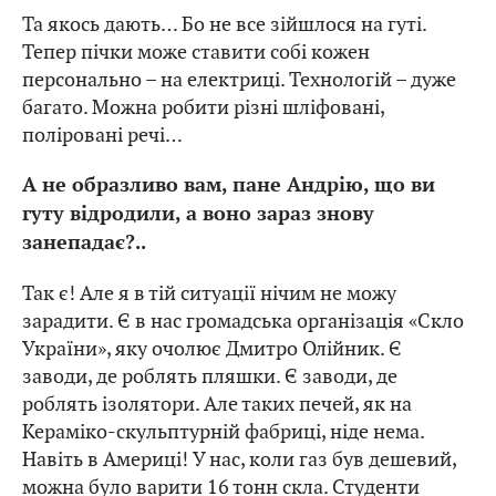
Та якось дають… Бо не все зійшлося на гуті.
Тепер пічки може ставити собі кожен
персонально – на електриці. Технологій – дуже
багато. Можна робити різні шліфовані,
поліровані речі…
А не образливо вам, пане Андрію, що ви
гуту відродили, а воно зараз знову
занепадає?..
Так є! Але я в тій ситуації нічим не можу
зарадити. Є в нас громадська організація «Скло
України», яку очолює Дмитро Олійник. Є
заводи, де роблять пляшки. Є заводи, де
роблять ізолятори. Але таких печей, як на
Кераміко-скульптурній фабриці, ніде нема.
Навіть в Америці! У нас, коли газ був дешевий,
можна було варити 16 тонн скла. Студенти