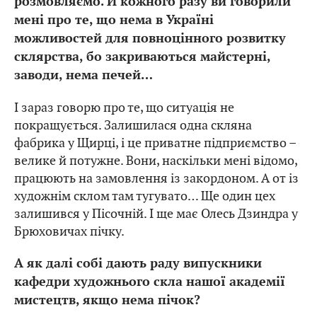
розмовляємо. Й кожного разу ви говорили
мені про те, що нема в Україні
можливостей для повноцінного розвитку
склярства, бо закриваються майстерні,
заводи, нема печей…
І зараз говорю про те, що ситуація не
покращується. Залишилася одна скляна
фабрика у Щирці, і це приватне підприємство –
велике й потужне. Вони, наскільки мені відомо,
працюють на замовлення із закордоном. А от із
художнім склом там тугувато… Ще один цех
залишився у Пісочній. І ще має Олесь Дзиндра у
Брюховичах пічку.
А як далі собі дають раду випускники
кафедри художнього скла нашої академії
мистецтв, якщо нема пічок?