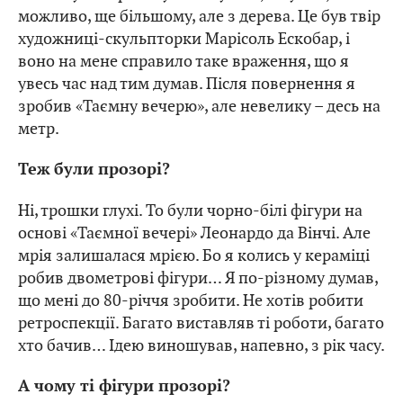
можливо, ще більшому, але з дерева. Це був твір
художниці-скульпторки Марісоль Ескобар, і
воно на мене справило таке враження, що я
увесь час над тим думав. Після повернення я
зробив «Таємну вечерю», але невелику – десь на
метр.
Теж були прозорі?
Ні, трошки глухі. То були чорно-білі фігури на
основі «Таємної вечері» Леонардо да Вінчі. Але
мрія залишалася мрією. Бо я колись у кераміці
робив двометрові фігури… Я по-різному думав,
що мені до 80-річчя зробити. Не хотів робити
ретроспекції. Багато виставляв ті роботи, багато
хто бачив… Ідею виношував, напевно, з рік часу.
А чому ті фігури прозорі?