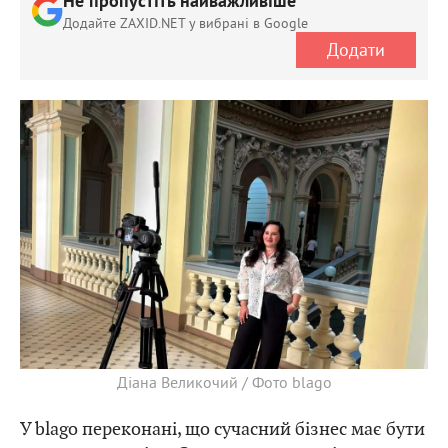
Не пропустіть найважливіше
Додайте ZAXID.NET у вибрані в Google
Додати
Діана Великочий / Фото blago
У blago переконані, що сучасний бізнес має бути