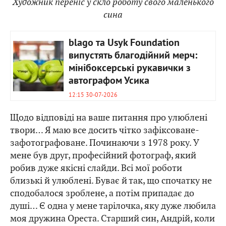
Художник переніс у скло роботу свого маленького
сина
blago та Usyk Foundation
випустять благодійний мерч:
мінібоксерські рукавички з
автографом Усика
12:15 30-07-2026
Щодо відповіді на ваше питання про улюблені
твори… Я маю все досить чітко зафіксоване-
зафотографоване. Починаючи з 1978 року. У
мене був друг, професійний фотограф, який
робив дуже якісні слайди. Всі мої роботи
близькі й улюблені. Буває й так, що спочатку не
сподобалося зроблене, а потім припадає до
душі… Є одна у мене тарілочка, яку дуже любила
моя дружина Ореста. Старший син, Андрій, коли