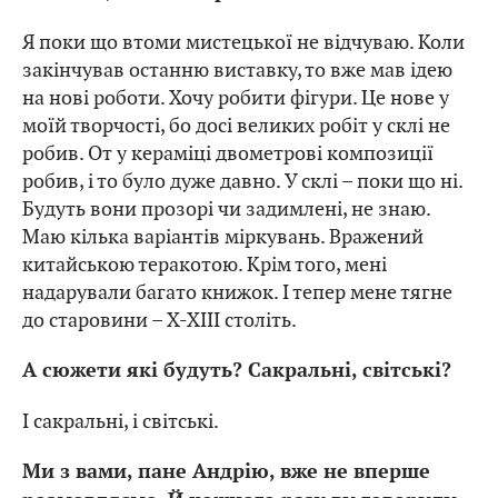
Я поки що втоми мистецької не відчуваю. Коли
закінчував останню виставку, то вже мав ідею
на нові роботи. Хочу робити фігури. Це нове у
моїй творчості, бо досі великих робіт у склі не
робив. От у кераміці двометрові композиції
робив, і то було дуже давно. У склі – поки що ні.
Будуть вони прозорі чи задимлені, не знаю.
Маю кілька варіантів міркувань. Вражений
китайською теракотою. Крім того, мені
надарували багато книжок. І тепер мене тягне
до старовини – Х-ХІІІ століть.
А сюжети які будуть? Сакральні, світські?
І сакральні, і світські.
Ми з вами, пане Андрію, вже не вперше