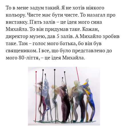
То в мене задум такий. Я не хотів ніякого
кольору. Чисте має бути чисте. То назагал про
виставку. П'ять залів – це ідея мого сина
Михайла. То він придумав таке. Кожан,
директор музею, дав 5 залів. А Михайло зробив
таке. Там – голос мого батька, бо він був
священиком. І все, що було представлено до
мого 80-ліття, – це ідея Михайла.