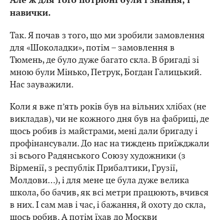
Але ж для того потрібні були і знання, і
навички.
Так. Я почав з того, що ми зробили замовлення
для «Шоколадки», потім – замовлення в
Тюмень, де було дуже багато скла. В бригаді зі
мною були Мінько, Петрук, Богдан Галицький.
Нас зауважили.
Коли я вже п’ять років був на вільних хлібах (не
викладав), чи не кожного дня був на фабриці, де
щось робив із майстрами, мені дали бригаду і
профінансували. До нас на тиждень приїжджали
зі всього Радянського Союзу художники (з
Вірменії, з республік Прибалтики, Грузії,
Молдови…), і для мене це була дуже велика
школа, бо бачив, як всі метри працюють, вчився
в них. І сам мав і час, і бажання, й охоту до скла,
щось робив. А потім їхав до Москви