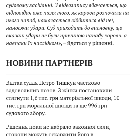
судовому засіданні. З відеозапису вбачається, що
відповідач вже після того, як корова розпочала на
нього напад, намагається відбитися від неї,
наносячи удари. Суд приходить до висновку, що
вказані удари не були причиною нападу корови, а
навпаки їх наслідком
», – йдеться у рішенні.
НОВИНИ ПАРТНЕРІВ
Відтак суддя
Петро Тишкун
частково
задовольнив позов. З жінки постановили
стягнути 1,6 тис. грн матеріальної шкоди, 10
тис. грн моральної шкоди та ще 996 грн
судового збору.
Рішення поки не набрало законної сили,
сторони можуть оскаржити його в