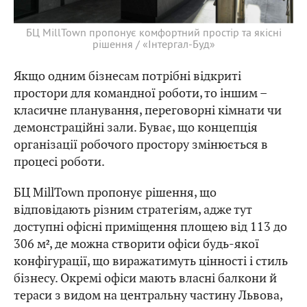
БЦ MillTown пропонує комфортний простір та якісні
рішення / «Інтергал-Буд»
Якщо одним бізнесам потрібні відкриті
простори для командної роботи, то іншим –
класичне планування, переговорні кімнати чи
демонстраційні зали. Буває, що концепція
організації робочого простору змінюється в
процесі роботи.
БЦ MillTown пропонує рішення, що
відповідають різним стратегіям, адже тут
доступні офісні приміщення площею від 113 до
306 м², де можна створити офіси будь-якої
конфігурації, що виражатимуть цінності і стиль
бізнесу. Окремі офіси мають власні балкони й
тераси з видом на центральну частину Львова,