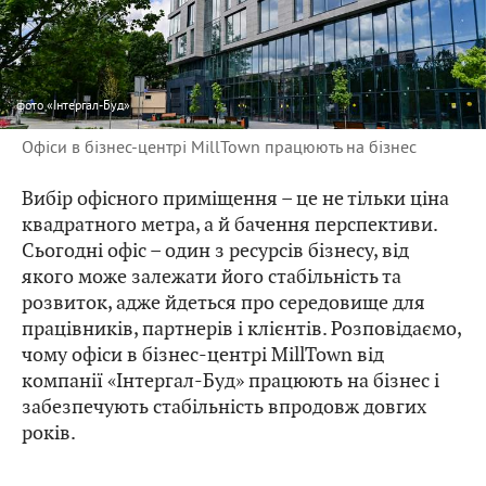
фото
«Інтергал-Буд»
Офіси в бізнес-центрі MillTown працюють на бізнес
Вибір офісного приміщення – це не тільки ціна
квадратного метра, а й бачення перспективи.
Сьогодні офіс – один з ресурсів бізнесу, від
якого може залежати його стабільність та
розвиток, адже йдеться про середовище для
працівників, партнерів і клієнтів. Розповідаємо,
чому офіси в бізнес-центрі MillTown від
компанії «Інтергал-Буд» працюють на бізнес і
забезпечують стабільність впродовж довгих
років.