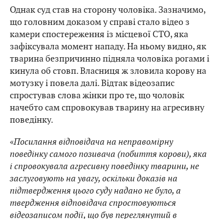
Однак суд став на сторону чоловіка. Зазначимо,
що головним доказом у справі стало відео з
камери спостереження із місцевої СТО, яка
зафіксувала момент нападу. На ньому видно, як
тварина безпричинно підняла чоловіка рогами і
кинула об стовп. Власниця ж зловила корову на
мотузку і повела далі. Відтак відеозапис
спростував слова жінки про те, що чоловік
начебто сам спровокував тварину на агресивну
поведінку.
«
Посилання відповідача на неправомірну
поведінку самого позивача (побиття корови), яка
і спровокувала агресивну поведінку тварини, не
заслуговують на увагу, оскільки доказів на
підтвердження цього суду надано не було, а
твердження відповідача спростовуються
відеозаписом події, що був переглянутий в