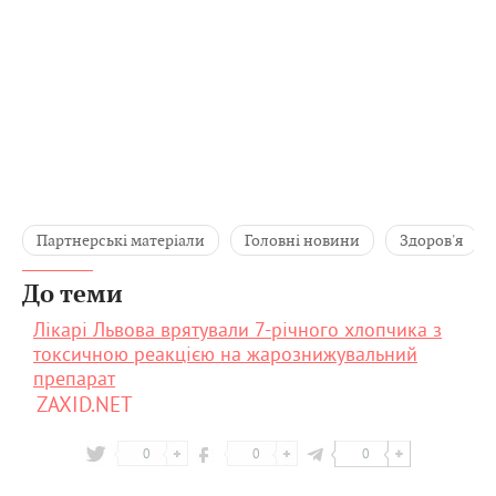
Партнерські матеріали
Головні новини
Здоров'я
До теми
Лікарі Львова врятували 7-річного хлопчика з
токсичною реакцією на жарознижувальний
препарат
ZAXID.NET
0
0
0