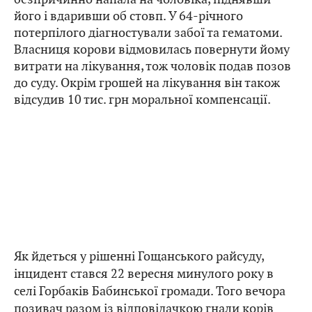
його і вдаривши об стовп. У 64-річного
потерпілого діагностували забої та гематоми.
Власниця корови відмовилась повернути йому
витрати на лікування, тож чоловік подав позов
до суду. Окрім грошей на лікування він також
відсудив 10 тис. грн моральної компенсації.
Як йдеться у рішенні Гощанського райсуду,
інцидент стався 22 вересня минулого року в
селі Горбаків Бабинської громади. Того вечора
позивач разом із відповідачкою гнали корів