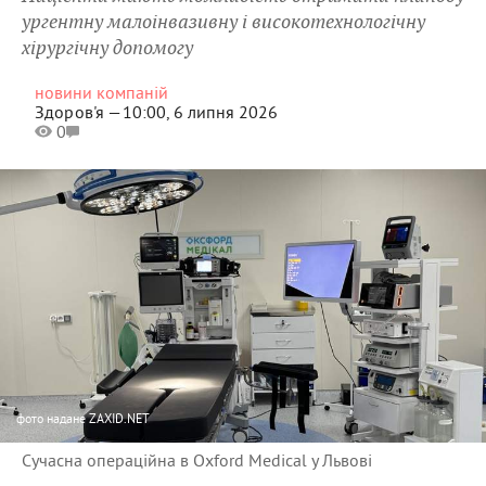
ургентну малоінвазивну і високотехнологічну
хірургічну допомогу
новини компаній
Здоров'я —
10:00, 6 липня 2026
0
фото
надане ZAXID.NET
Сучасна операційна в Oxford Medical у Львові