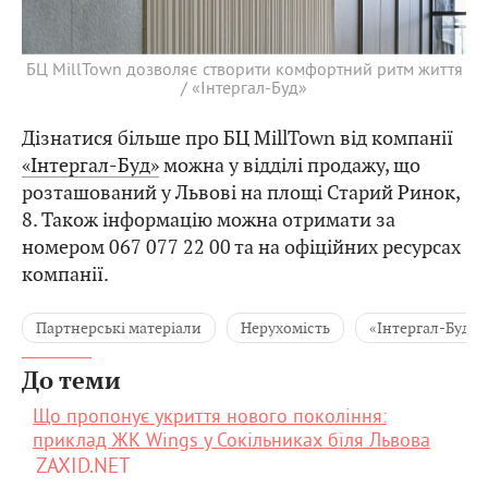
БЦ MillTown дозволяє створити комфортний ритм життя
/ «Інтергал-Буд»
Дізнатися більше про БЦ MillTown від компанії
«Інтергал-Буд»
можна у відділі продажу, що
розташований у Львові на площі Старий Ринок,
8. Також інформацію можна отримати за
номером 067 077 22 00 та на офіційних ресурсах
компанії.
Партнерські матеріали
Нерухомість
«Інтергал-Буд»
До теми
Що пропонує укриття нового покоління:
приклад ЖК Wings у Сокільниках біля Львова
ZAXID.NET