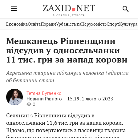
8 СЕРПНЯ, СУБОТА
Івано-
Публікації
Авто
Словко
Культура
Економіка
Освіта
Поради
Урбаністика
Нерухомість
Спорт
Культура
Стрий
Рівне
Франківськ
Світ
Економіка
Рецепти
Здоров'я
Дрогобич
Львів
Тернопіль
Мешканець Рівненщини
Кіно
Дім
Спорт
Краєзнавство
Хмельницький
Чернівці
Волинь
відсудив у односельчанки
Фото
Освіта
Нерухомість
Домашні
Вінниця
Шептицький
11 тис. грн за напад корови
Закарпаття
тварини
Агресивна тварина підкинула чоловіка і вдарила
об бетонний стовп
Тетяна Бугаєнко
Новини Рівного —
15:19, 1 лютого 2023
0
Селянин з Рівненщини відсудив в
односельчанки 11,6 тис. грн за напад корови.
Відомо, що повертаючись з пасовища тварина
безпричинно напала на чоловіка, піднявши