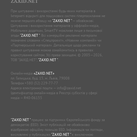
ZAXID.NET
При цитуванні і використанні будь-яких матеріалів в
Інтернеті відкриті для пошукових систем гіперпосилання не
нижче першого абзацу на
"ZAXID.NET "
— обов’язкові.
Цитування і використання матеріалів у оффлайн-медіа,
Мобільних додатках, SmartTV можливе лише з письмової
згоди
"ZAXID.NET "
. Всі комерційні рекламні матеріали
позначені словами «Спецпроєкт», «Новини компаній» чи
«Партнерський матеріал». Детальніше щодо реклами та
правил цитування можна ознайомитись в правилах
користування сайтом. Усі права захищені. © 2005—2026,
ТОВ “ЗАХІД.НЕТ”,
"ZAXID.NET "
.
Онлайн-медіа
«ZAXID.NET»
пл. Галицька, буд. 15, м. Львів, 79008
Телефон
+380 (32) 229-77-77
Адреса електронної пошти —
info@zaxid.net
Ідентифікатор онлайн-медіа в Реєстрі суб'єктів у сфері
медіа — R40-06155
"ZAXID.NET "
працює за підтримки Європейського фонду за
демократію (EED). Зміст публікацій не обов’язково
відображає офіційну позицію EED. Інформація чи погляди,
висловлені у публікаціях
"ZAXID.NET "
є виключною