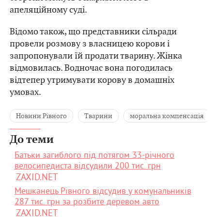
апеляційному суді.
Відомо також, що представники сільради
провели розмову з власницею корови і
запропонували їй продати тварину. Жінка
відмовилась. Водночас вона погодилась
відтепер утримувати корову в домашніх
умовах.
Новини Рівного
Тварини
моральна компенсація
До теми
Батьки загиблого під потягом 33-річного
велосипедиста відсудили 200 тис. грн
ZAXID.NET
Мешканець Рівного відсудив у комунальників
287 тис. грн за розбите деревом авто
ZAXID.NET