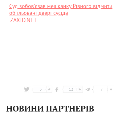
Суд зобов'язав мешканку Рівного відмити
обпльовані двері сусіда
ZAXID.NET
3
12
7
НОВИНИ ПАРТНЕРІВ