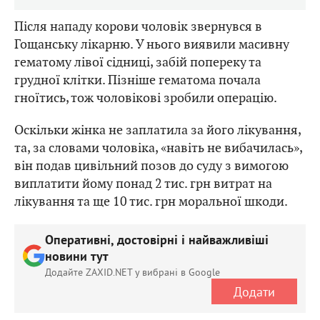
Після нападу корови чоловік звернувся в
Гощанську лікарню. У нього виявили масивну
гематому лівої сідниці, забій попереку та
грудної клітки. Пізніше гематома почала
гноїтись, тож чоловікові зробили операцію.
Оскільки жінка не заплатила за його лікування,
та, за словами чоловіка, «навіть не вибачилась»,
він подав цивільний позов до суду з вимогою
виплатити йому понад 2 тис. грн витрат на
лікування та ще 10 тис. грн моральної шкоди.
Оперативні, достовірні і найважливіші
новини тут
Додайте ZAXID.NET у вибрані в Google
Додати