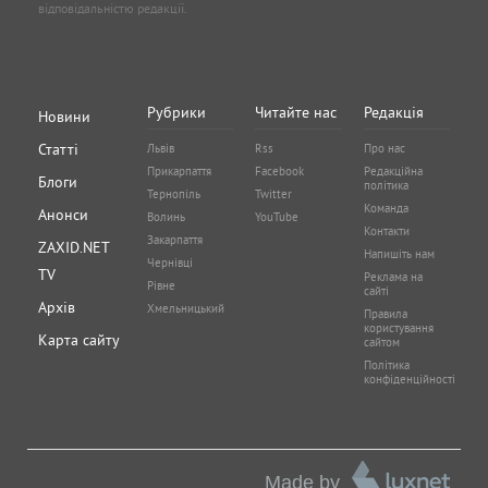
відповідальністю редакції.
Рубрики
Читайте нас
Редакція
Новини
Статті
Львів
Rss
Про нас
Прикарпаття
Facebook
Редакційна
Блоги
політика
Тернопіль
Twitter
Команда
Анонси
Волинь
YouTube
Контакти
Закарпаття
ZAXID.NET
Напишіть нам
Чернівці
TV
Реклама на
Рівне
сайті
Архів
Хмельницький
Правила
користування
Карта сайту
сайтом
Політика
конфіденційності
Made by