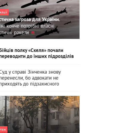
кації
стична загроза для України.
їні конче потрібні власні
стичні ракети
Бійців полку «Скеля» почали
переводити до інших підрозділів
Суд у справі Зінченка знову
перенесли, бо адвокати не
приходять до підзахисного
ртаж