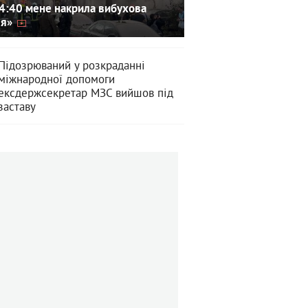
4:40 мене накрила вибухова
ля»
Підозрюваний у розкраданні
міжнародної допомоги
ексдержсекретар МЗС вийшов під
заставу