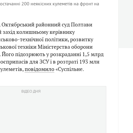
постачанні 200 неякісних кулеметів на фронт на
ня, Октябрський районний суд Полтави
й захід колишньому керівнику
ськово-технічної політики, розвитку
ськової техніки Міністерства оборони
. Його підозрюють у розкраданні 1,5 млрд
боєприпасів для ЗСУ і в розтраті 193 млн
кулеметів,
повідомило
«Суспільне.
ВІДЕО ДНЯ