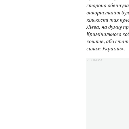
сторона обвинувач
використання були
кількості тих куле
Лієва, на думку п
Кримінального ко
коштів, або стат
силам України»
, 