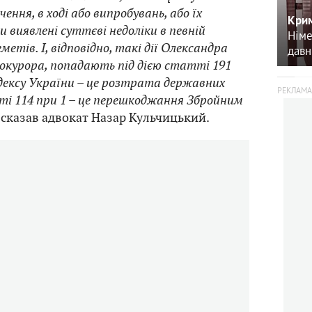
ення, в ході або випробувань, або їх
Крим
 виявлені суттєві недоліки в певній
Німе
метів. І, відповідно, такі дії Олександра
давн
рокурора, попадають під дією статті 191
дексу України – це розтрата державних
ті 114 при 1 – це перешкоджання Збройним
– сказав адвокат Назар Кульчицький.