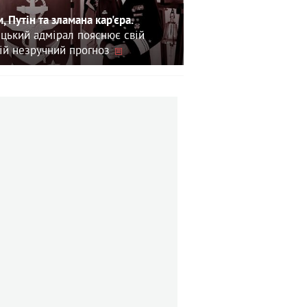
, Путін та зламана кар'єра.
цький адмірал пояснює свій
ій незручний прогноз