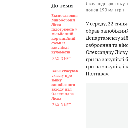
Лієва підозрюють у 
До теми
понад 190 млн грн
Експосадовця
Міноборони
У середу, 22 січ
Лієва
підозрюють у
обрав запобіжни
мільйонній
Департаменту вій
корупційній
схемі із
озброєння та вій
закупівлі
Олександру Лієву
кулеметів
грн на закупівлі 
ZAXID.NET
грн на закупівлі 
ВАКС скасував
Полтава».
ухвалу про
зміну
запобіжного
заходу для
Олександра
Лієва
ZAXID.NET