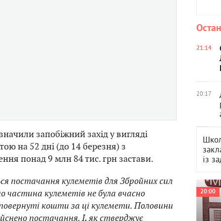
Остан
21:14
20:17
начили запобіжний захід у вигляді
Школ
ою на 52 дні (до 14 березня) з
закл
ння понад 9 млн 84 тис. грн застави.
із з
ся постачання кулеметів для Збройних сил
о частина кулеметів не була вчасно
20:00
 повернуті кошти за ці кулемети. Половини
ійснено постачання. І, як стверджує