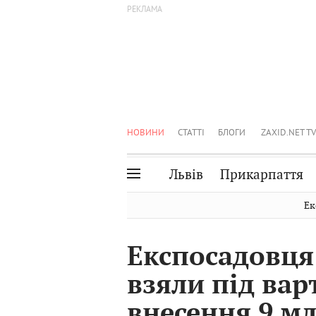
НОВИНИ
СТАТТІ
БЛОГИ
ZAXID.NET TV
Львів
Прикарпаття
Івано-Франківськ
Рівне
Ек
Тернопіль
Львів
Експосадовця
Волинь
Чернівці
взяли під вар
Закарпаття
Шептицький
внесення 9 мл