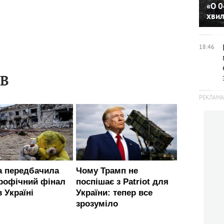
«О 0
хви
18:46
ІВ