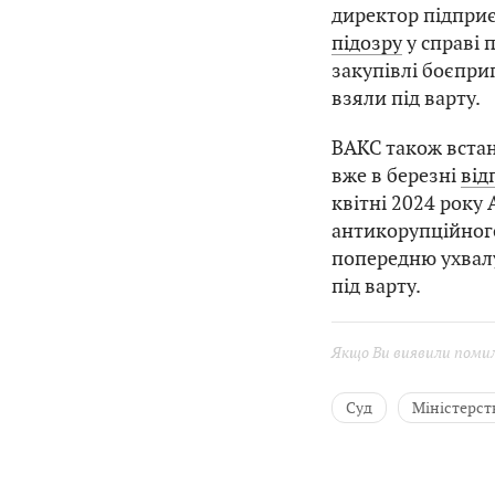
директор підприє
підозру
у справі 
закупівлі боєпри
взяли під варту.
ВАКС також встан
вже в березні
від
квітні 2024 року
антикорупційног
попередню ухвал
під варту.
Якщо Ви виявили помилк
Суд
Міністерст
Державні закупівлі