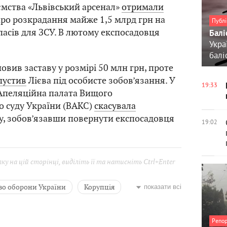
мства «Львівський арсенал»
отримали
про розкрадання майже 1,5 млрд грн на
Публі
пасів для ЗСУ. В лютому експосадовця
Балі
Укра
балі
овив заставу у розмірі 50 млн грн, проте
пустив
Лієва під особисте зобов’язання. У
19:33
 Апеляційна палата Вищого
о суду України (ВАКС)
скасувала
у, зобов’язавши повернути експосадовця
19:02
у на цій сторінці, виділіть її та натисніть Ctrl+Enter
во оборони України
Корупція
показати всі
Олександр Лієв
Репо