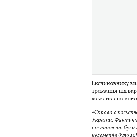
Ексчиновнику виз
тримання під варт
можливістю внесе
«Справа стосуєть
України. Фактичн
поставлена, були
кулеметів було зд