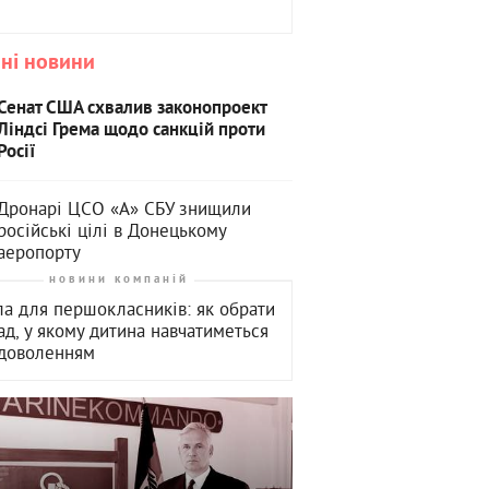
ні новини
Сенат США схвалив законопроект
Ліндсі Грема щодо санкцій проти
Росії
Дронарі ЦСО «А» СБУ знищили
російські цілі в Донецькому
аеропорту
новини компаній
а для першокласників: як обрати
ад, у якому дитина навчатиметься
адоволенням