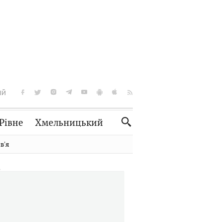
ІЙ
Рівне
Хмельницький
Словко
Культура
вʼя
Рецепти
Здоров'я
Спорт
Краєзнавство
Нерухомість
Домашні тварини