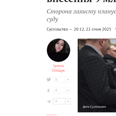
Сторона захисту планує
суду
Суспільство —
20:12, 22 січня 2025
Ірина
Оліщук
0
0
0
фото
Суспільного