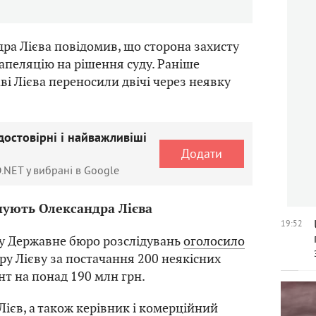
ра Лієва повідомив, що сторона захисту
апеляцію на рішення суду. Раніше
ві Лієва переносили двічі через неявку
достовірні і найважливіші
Додати
.NET у вибрані в Google
чують Олександра Лієва
19:52
ку Державне бюро розслідувань
оголосило
ру Лієву за постачання 200 неякісних
нт на понад 190 млн грн.
 Лієв, а також керівник і комерційний