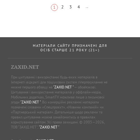
2
3
4
→
1
МАТЕРІАЛИ САЙТУ ПРИЗНАЧЕНІ ДЛЯ
ОСІБ СТАРШЕ 21 РОКУ (21+)
ZAXID.NET
При цитуванні і використанні будь-яких матеріалів в
Інтернеті відкриті для пошукових систем гіперпосилання не
нижче першого абзацу на
"ZAXID.NET "
— обов’язкові.
Цитування і використання матеріалів у оффлайн-медіа,
Мобільних додатках, SmartTV можливе лише з письмової
згоди
"ZAXID.NET "
. Всі комерційні рекламні матеріали
позначені словами «Спецпроєкт», «Новини компаній» чи
«Партнерський матеріал». Детальніше щодо реклами та
правил цитування можна ознайомитись в правилах
користування сайтом. Усі права захищені. © 2005—2026,
ТОВ “ЗАХІД.НЕТ”,
"ZAXID.NET "
.