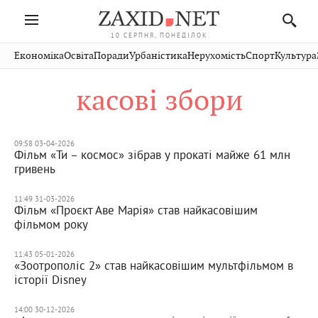
10 СЕРПНЯ, ПОНЕДІЛОК
Івано-
Публікації
Авто
Словко
Культура
Економіка
Освіта
Поради
Урбаністика
Нерухомість
Спорт
Культура
Стрий
Рівне
Франківськ
Світ
Економіка
Рецепти
Здоров'я
Дрогобич
Львів
Тернопіль
касові збори
Кіно
Дім
Спорт
Краєзнавство
Хмельницький
Чернівці
Волинь
Фото
Освіта
Нерухомість
Домашні
Вінниця
Шептицький
Закарпаття
тварини
09:58 03-04-2026
Фільм «Ти – космос» зібрав у прокаті майже 61 млн
гривень
11:49 31-03-2026
Фільм «Проєкт Аве Марія» став найкасовішим
фільмом року
11:43 05-01-2026
«Зоотрополіс 2» став найкасовішим мультфільмом в
історії Disney
14:00 30-12-2026