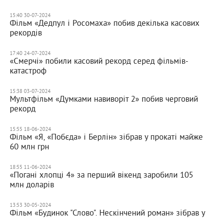
15:40 30-07-2024
Фільм «Дедпул і Росомаха» побив декілька касових
рекордів
17:40 24-07-2024
«Смерчі» побили касовий рекорд серед фільмів-
катастроф
15:38 03-07-2024
Мультфільм «Думками навиворіт 2» побив черговий
рекорд
15:55 18-06-2024
Фільм «Я, «Побєда» і Берлін» зібрав у прокаті майже
60 млн грн
18:55 11-06-2024
«Погані хлопці 4» за перший вікенд заробили 105
млн доларів
13:53 30-05-2024
Фільм «Будинок "Слово". Нескінчений роман» зібрав у