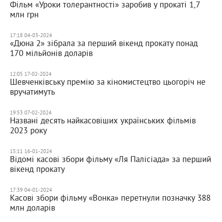
Фільм «Уроки толерантності» заробив у прокаті 1,7
млн грн
17:18 04-03-2024
«Дюна 2» зібрала за перший вікенд прокату понад
170 мільйонів доларів
12:05 17-02-2024
Шевченківську премію за кіномистецтво цьогоріч не
вручатимуть
19:53 07-02-2024
Названі десять найкасовіших українських фільмів
2023 року
15:11 16-01-2024
Відомі касові збори фільму «Ля Палісіада» за перший
вікенд прокату
17:39 04-01-2024
Касові збори фільму «Вонка» перетнули позначку 388
млн доларів