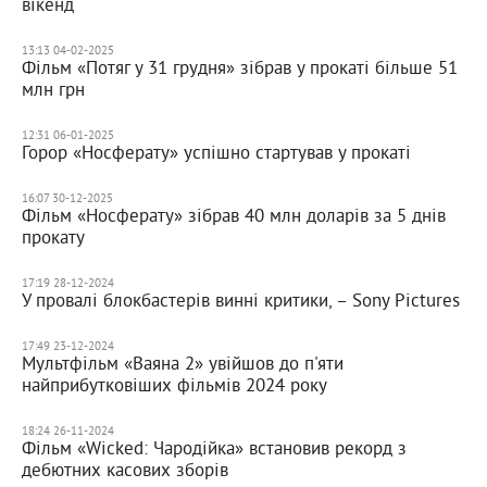
вікенд
13:13 04-02-2025
Фільм «Потяг у 31 грудня» зібрав у прокаті більше 51
млн грн
12:31 06-01-2025
Горор «Носферату» успішно стартував у прокаті
16:07 30-12-2025
Фільм «Носферату» зібрав 40 млн доларів за 5 днів
прокату
17:19 28-12-2024
У провалі блокбастерів винні критики, – Sony Pictures
17:49 23-12-2024
Мультфільм «Ваяна 2» увійшов до п'яти
найприбутковіших фільмів 2024 року
18:24 26-11-2024
Фільм «Wicked: Чародійка» встановив рекорд з
дебютних касових зборів