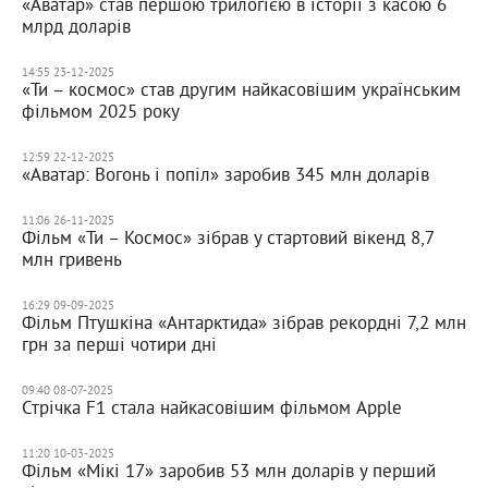
«Аватар» став першою трилогією в історії з касою 6
млрд доларів
14:55 23-12-2025
«Ти – космос» став другим найкасовішим українським
фільмом 2025 року
12:59 22-12-2025
«Аватар: Вогонь і попіл» заробив 345 млн доларів
11:06 26-11-2025
Фільм «Ти – Космос» зібрав у стартовий вікенд 8,7
млн гривень
16:29 09-09-2025
Фільм Птушкіна «Антарктида» зібрав рекордні 7,2 млн
грн за перші чотири дні
09:40 08-07-2025
Стрічка F1 стала найкасовішим фільмом Apple
11:20 10-03-2025
Фільм «Мікі 17» заробив 53 млн доларів у перший