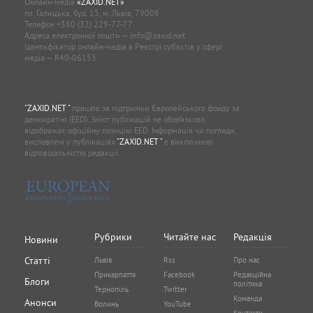
Онлайн-медіа
«ZAXID.NET»
пл. Галицька, буд. 15, м. Львів, 79008
Телефон
+380 (32) 229-77-77
Адреса електронної пошти —
info@zaxid.net
Ідентифікатор онлайн-медіа в Реєстрі суб'єктів у сфері
медіа — R40-06155
"ZAXID.NET "
працює за підтримки Європейського фонду за
демократію (EED). Зміст публікацій не обов’язково
відображає офіційну позицію EED. Інформація чи погляди,
висловлені у публікаціях
"ZAXID.NET "
є виключною
відповідальністю редакції.
Рубрики
Читайте нас
Редакція
Новини
Статті
Львів
Rss
Про нас
Прикарпаття
Facebook
Редакційна
Блоги
політика
Тернопіль
Twitter
Команда
Анонси
Волинь
YouTube