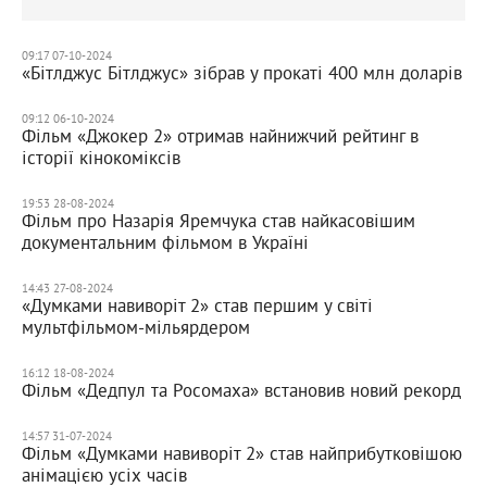
09:17 07-10-2024
«Бітлджус Бітлджус» зібрав у прокаті 400 млн доларів
09:12 06-10-2024
Фільм «Джокер 2» отримав найнижчий рейтинг в
історії кінокоміксів
19:53 28-08-2024
Фільм про Назарія Яремчука став найкасовішим
документальним фільмом в Україні
14:43 27-08-2024
«Думками навиворіт 2» став першим у світі
мультфільмом-мільярдером
16:12 18-08-2024
Фільм «Дедпул та Росомаха» встановив новий рекорд
14:57 31-07-2024
Фільм «Думками навиворіт 2» став найприбутковішою
анімацією усіх часів