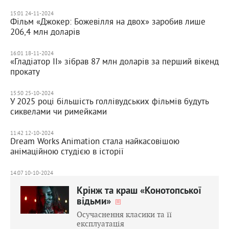
15:01 24-11-2024
Фільм «Джокер: Божевілля на двох» заробив лише
206,4 млн доларів
16:01 18-11-2024
«Гладіатор II» зібрав 87 млн доларів за перший вікенд
прокату
15:50 25-10-2024
У 2025 році більшість голлівудських фільмів будуть
сиквелами чи римейками
11:42 12-10-2024
Dream Works Animation стала найкасовішою
анімаційною студією в історії
14:07 10-10-2024
Крінж та краш «Конотопської
відьми»
Осучаснення класики та її
експлуатація