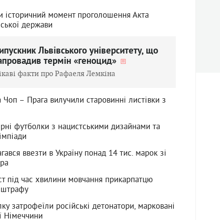
ли історичний момент проголошення Акта
нської держави
ипускник Львівського університету, що
апровадив термін «геноцид»
ікаві факти про Рафаеля Лемкіна
 Чоп – Прага вилучили старовинні листівки з
рні футболки з нацистськими дизайнами та
імпіади
ався ввезти в Україну понад 14 тис. марок зі
ера
ст під час хвилини мовчання прикарпатцю
 штрафу
ку затрофеїли російські детонатори, марковані
ї Німеччини