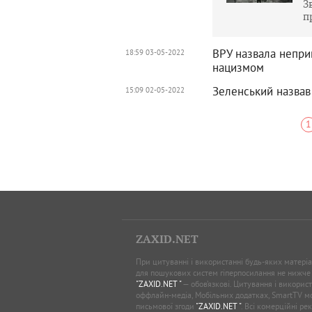
З
п
ВРУ назвала непри
18:59 03-05-2022
нацизмом
Зеленський назвав 
15:09 02-05-2022
1
ZAXID.NET
При цитуванні і використанні будь-яких матеріал
для пошукових систем гіперпосилання не нижче
"ZAXID.NET "
— обов’язкові. Цитування і використ
оффлайн-медіа, Мобільних додатках, SmartTV 
письмової згоди
"ZAXID.NET "
. Всі комерційні ре