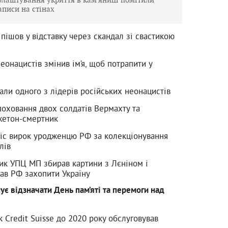
аписи на стінах
пішов у відставку через скандал зі свастикою
еонацистів змінив ім’я, щоб потрапити у
али одного з лідерів російських неонацистів
поховання двох солдатів Вермахту та
жетон-смертник
ніс вирок уродженцю РФ за колекціонування
лів
ик УПЦ МП збирав картини з Лєніном і
кав РФ захопити Україну
є відзначати День пам’яті та перемоги над
я
 Credit Suisse до 2020 року обслуговував