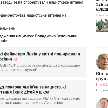
 заводу Tesla спроектували нацистське вітання
126 в
більші
одемонстрував нацистське вітання на
Роман См
 нацизми
родження нацизму»: Володимир Зеленський
нців
кі фейки про Львів у квітні поширювали
осіяни
AXID.NET спростовує російську дезінформацію
а аналізує маніпуляції
Він 
груп
Віталій Д
уд покарав львів’ян за нацистські
Історія 
ітання їхніх дітей у школі
роє школярів вигукували «Зіґ хайль» одночасно
 нацистським вітанням на Левандівці