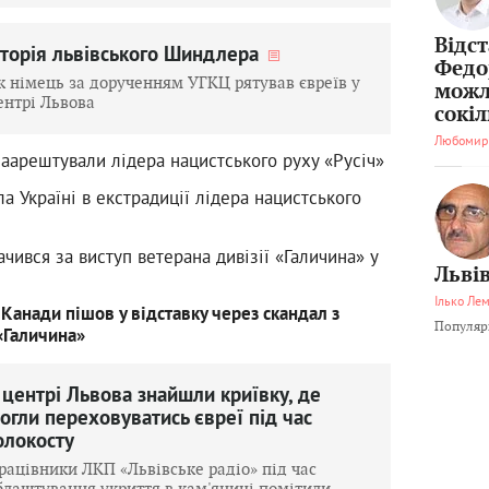
Відс
сторія львівського Шиндлера
Федо
к німець за дорученням УГКЦ рятував євреїв у
можл
ентрі Львова
сокі
Любомир
заарештували лідера нацистського руху «Русіч»
а Україні в екстрадиції лідера нацистського
чився за виступ ветерана дивізії «Галичина» у
Львів
Ілько Ле
Канади пішов у відставку через скандал з
Популярн
«Галичина»
 центрі Львова знайшли криївку, де
огли переховуватись євреї під час
олокосту
рацівники ЛКП «Львівське радіо» під час
блаштування укриття в кам'яниці помітили