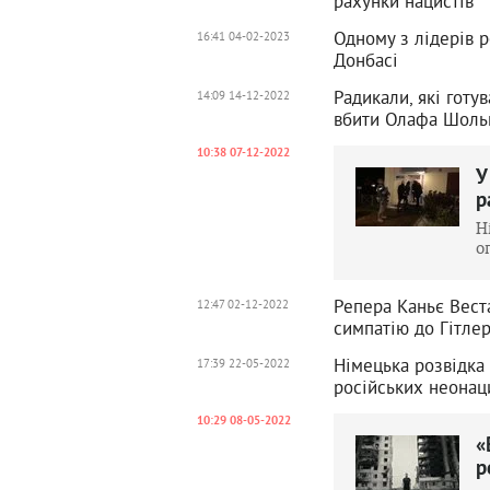
рахунки нацистів
Одному з лідерів 
16:41 04-02-2023
Донбасі
Радикали, які готу
14:09 14-12-2022
вбити Олафа Шоль
10:38 07-12-2022
У
р
Н
о
Репера Каньє Веста
12:47 02-12-2022
симпатію до Гітлер
Німецька розвідка 
17:39 22-05-2022
російських неонац
10:29 08-05-2022
«
р