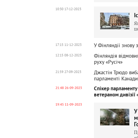
10:30 17-12-2023
І
Я
ц
У Фінляндії знову 
17:15 11-12-2023
Фінляндія відмовил
12:15 08-12-2023
руху «Русіч»
Джастін Трюдо виба
21:59 27-09-2023
парламенті Канади
Спікер парламенту 
21:48 26-09-2023
ветераном дивізії 
19:45 11-09-2023
У
м
Г
П
о