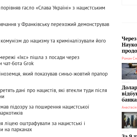
порівняв гасло «Слава Україні» з нацистським
овчання у Франківську перехожий демонстрував
Через
 комунізм до нацизму та криміналізували його
Науко
продо
мережі «Ікс» пішла з посади через
Роман См
и чат-бота Grok
 іноземця, який показував синьо-жовтий прапор
Долар
ретять дані про нацистів, які втекли туди після
відбу
ни
банка
мав підозру за поширення нацистської
Анастасі
наркотиків
ня ліцею оштрафували за нацистські і
си на парканах
За 9 