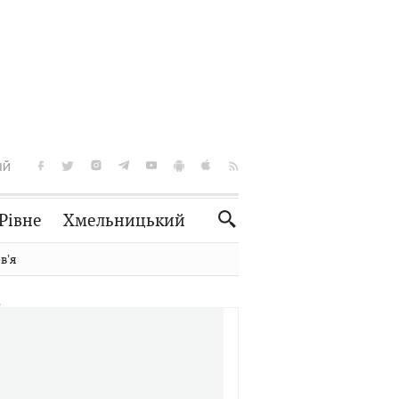
ІЙ
Рівне
Хмельницький
Словко
Культура
вʼя
Рецепти
Здоров'я
Спорт
Краєзнавство
Нерухомість
Домашні тварини