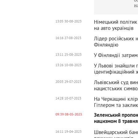
н
Німецький політик 
13:05 30-08-2023
на авто українців
Лідер російських н
16:16 27-08-2023
Фінляндію
У Фінляндії затрим
13:11 25-08-2023
У Львові знайшли 
13:26 10-08-2023
ідентифікаційний 
Львівський суд ви
20:03 29-07-2023
нацистських симво
На Черкащині клір
14:28 10-07-2023
Гітлером та закли
Зеленський пропону
09:39 08-05-2023
нацизмом 8 травн
Швейцарський банк
16:11 19-04-2023