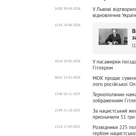
У Львові відтвори
16:00 30-06-2026
відновлення Украї
15:45 24-06-2026
В
з
Ц
У пасажирки поїзда
10:16 10-05-2026
Гітлером
МОК продає сувені
08:42 13-02-2026
лого російської Ол
Тернополянин намаг
13:46 10-11-2025
зображенням Гітл
За нацистський же
13:09 21-10-2025
призначили 51 грн
Розвідники 225 пол
13:10 17-09-2025
гербом нацистсько