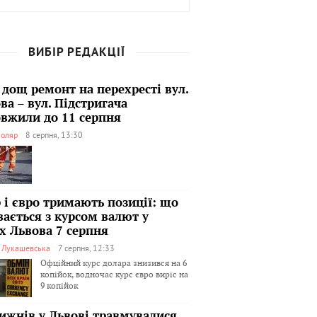
ВИБІР РЕДАКЦІЇ
 дощ ремонт на перехресті вул.
ва – вул. Підстригача
вжили до 11 серпня
оляр
8 серпня, 13:30
 і євро тримають позиції: що
вається з курсом валют у
х Львова 7 серпня
я Лукашевська
7 серпня, 12:33
Офційний курс долара знизився на 6
копійок, водночас курс євро виріс на
9 копійок
тижнів у Львові травмувалися