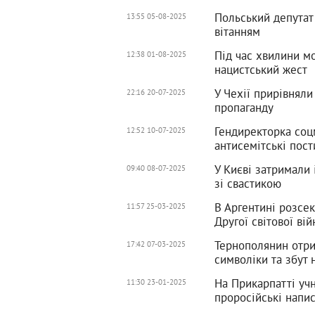
Польський депутат 
13:55 05-08-2025
вітанням
Під час хвилини м
12:38 01-08-2025
нацистський жест
У Чехії прирівняли
22:16 20-07-2025
пропаганду
Гендиректорка соц
12:52 10-07-2025
антисемітські пост
У Києві затримали
09:40 08-07-2025
зі свастикою
В Аргентині розсек
11:57 25-03-2025
Другої світової вій
Тернополянин отри
17:42 07-03-2025
символіки та збут 
На Прикарпатті уч
11:30 23-01-2025
проросійські напи