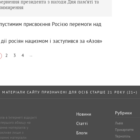
вернення президента з нагоди Дня пам’яті та
римирення
пустимим присвоєння Росією перемоги над
дії росіян нацизмом і заступився за «Азов»
2
3
4
→
МАТЕРІАЛИ САЙТУ ПРИЗНАЧЕНІ ДЛЯ ОСІБ СТАРШЕ 21 РОКУ (21+)
Рубрики
Новини
ів в Інтернеті відкриті
 першого абзацу на
Статті
Львів
ання матеріалів у
Прикарпаття
можливе лише з
Блоги
Тернопіль
кламні матеріали