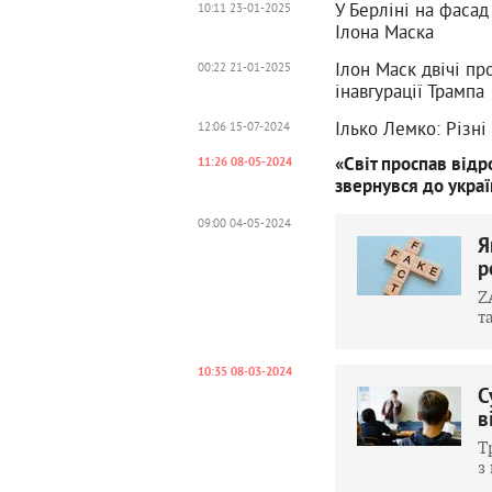
У Берліні на фасад
10:11 23-01-2025
Ілона Маска
Ілон Маск двічі пр
00:22 21-01-2025
інавгурації Трампа
Ілько Лемко: Різні
12:06 15-07-2024
«Світ проспав від
11:26 08-05-2024
звернувся до украї
09:00 04-05-2024
Я
р
Z
т
10:35 08-03-2024
С
в
Т
з