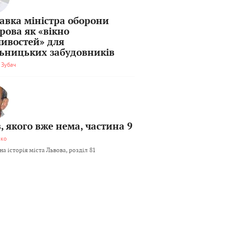
тавка міністра оборони
рова як «вікно
ивостей» для
льницьких забудовників
 Зубач
, якого вже нема, частина 9
мко
а історія міста Львова, розділ 81