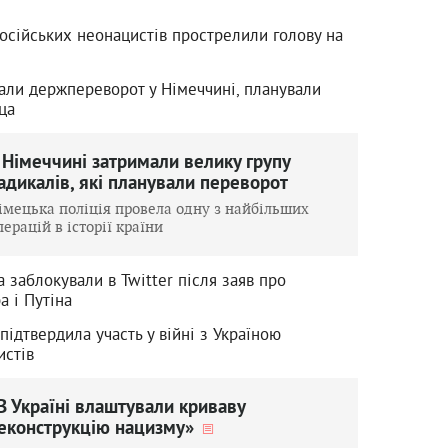
російських неонацистів прострелили голову на
вали держпереворот у Німеччині, планували
ца
 Німеччині затримали велику групу
адикалів, які планували переворот
імецька поліція провела одну з найбільших
перацій в історії країни
 заблокували в Twitter після заяв про
а і Путіна
підтвердила участь у війні з Україною
истів
В Україні влаштували криваву
еконструкцію нацизму»