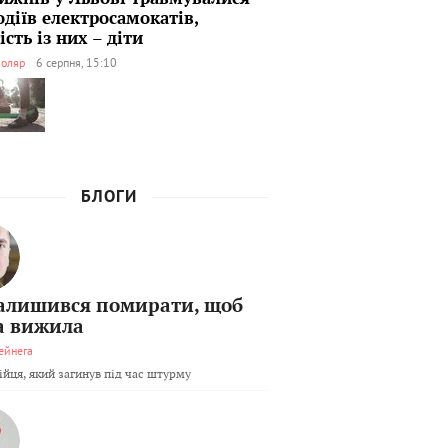
одіїв електросамокатів,
сть із них – діти
оляр
6 серпня, 15:10
БЛОГИ
залишився помирати, щоб
а вижила
ейнега
бійця, який загинув під час штурму