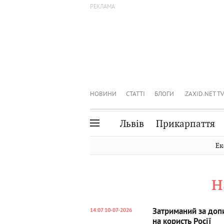
НОВИНИ
СТАТТІ
БЛОГИ
ZAXID.NET TV
Львів
Прикарпаття
Івано-Франківськ
Рівне
Ек
Тернопіль
Львів
н
Волинь
Чернівці
Закарпаття
Шептицький
Затриманий за допи
14:07 10-07-2026
на користь Росії