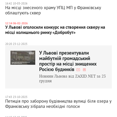
16:42 10-03-2026
На місці знесеного храму УПЦ МП у Франківську
облаштують сквер
12:14 06-02-2026
У Львові оголосили конкурс на створення скверу на
місці колишнього ринку «Добробут»
20:20 23-12-2025
У Львові презентували
майбутній громадський
простір на місці знищених
Росією будинків
Новини Львова від ZAXID.NET за 23
грудня
17:43 23-10-2025
Петиція про заборону будівництва вулиці біля озера у
Франківську зібрала необхідні голоси