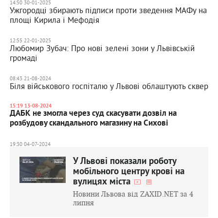
14:50 30-01-2025
Ужгородці збирають підписи проти зведення МАФу на
площі Кирила і Мефодія
12:55 22-01-2025
Любомир Зубач: Про нові зелені зони у Львівській
громаді
08:43 21-08-2024
Біля військового госпіталю у Львові облаштують сквер
15:19 13-08-2024
ДАБК не змогла через суд скасувати дозвіл на
розбудову скандального магазину на Сихові
19:30 04-07-2024
У Львові показали роботу
мобільного центру крові на
вулицях міста
Новини Львова від ZAXID.NET за 4
липня