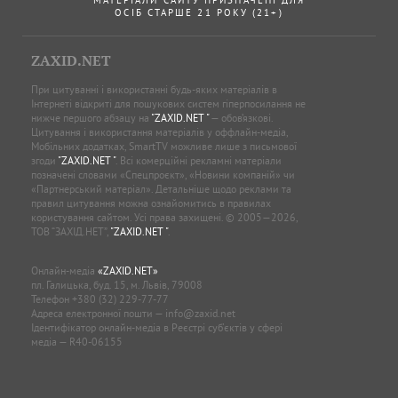
ОСІБ СТАРШЕ 21 РОКУ (21+)
ZAXID.NET
При цитуванні і використанні будь-яких матеріалів в
Інтернеті відкриті для пошукових систем гіперпосилання не
нижче першого абзацу на
"ZAXID.NET "
— обов’язкові.
Цитування і використання матеріалів у оффлайн-медіа,
Мобільних додатках, SmartTV можливе лише з письмової
згоди
"ZAXID.NET "
. Всі комерційні рекламні матеріали
позначені словами «Спецпроєкт», «Новини компаній» чи
«Партнерський матеріал». Детальніше щодо реклами та
правил цитування можна ознайомитись в правилах
користування сайтом. Усі права захищені. © 2005—2026,
ТОВ “ЗАХІД.НЕТ”,
"ZAXID.NET "
.
Онлайн-медіа
«ZAXID.NET»
пл. Галицька, буд. 15, м. Львів, 79008
Телефон
+380 (32) 229-77-77
Адреса електронної пошти —
info@zaxid.net
Ідентифікатор онлайн-медіа в Реєстрі суб'єктів у сфері
медіа — R40-06155