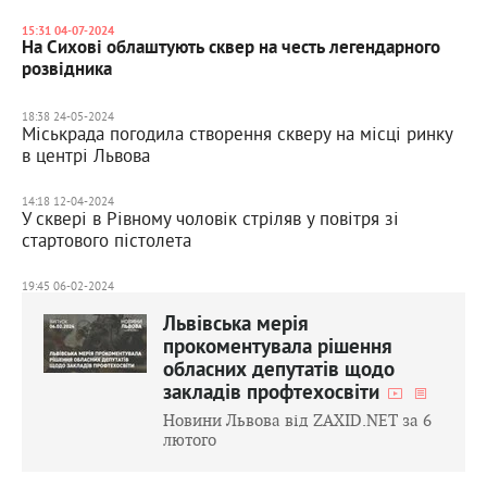
15:31 04-07-2024
На Сихові облаштують сквер на честь легендарного
розвідника
18:38 24-05-2024
Міськрада погодила створення скверу на місці ринку
в центрі Львова
14:18 12-04-2024
У сквері в Рівному чоловік стріляв у повітря зі
стартового пістолета
19:45 06-02-2024
Львівська мерія
прокоментувала рішення
обласних депутатів щодо
закладів профтехосвіти
Новини Львова від ZAXID.NET за 6
лютого