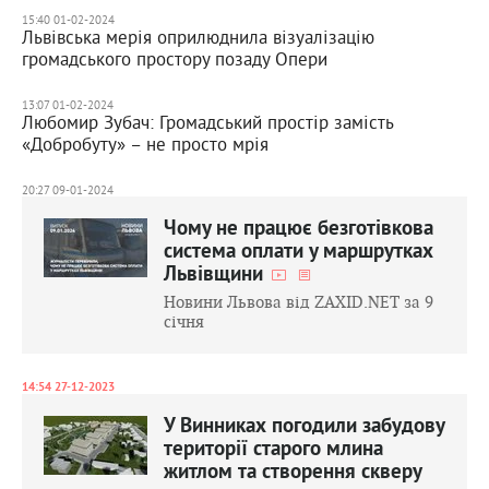
15:40 01-02-2024
Львівська мерія оприлюднила візуалізацію
громадського простору позаду Опери
13:07 01-02-2024
Любомир Зубач: Громадський простір замість
«Добробуту» – не просто мрія
20:27 09-01-2024
Чому не працює безготівкова
система оплати у маршрутках
Львівщини
Новини Львова від ZAXID.NET за 9
січня
14:54 27-12-2023
У Винниках погодили забудову
території старого млина
житлом та створення скверу