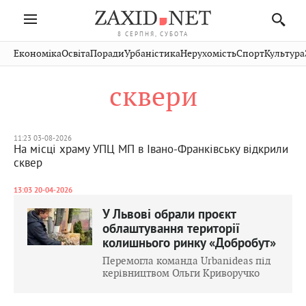
8 СЕРПНЯ, СУБОТА
Івано-
Публікації
Авто
Словко
Культура
Економіка
Освіта
Поради
Урбаністика
Нерухомість
Спорт
Культура
Стрий
Рівне
Франківськ
Світ
Економіка
Рецепти
Здоров'я
Дрогобич
Львів
Тернопіль
сквери
Кіно
Дім
Спорт
Краєзнавство
Хмельницький
Чернівці
Волинь
Фото
Освіта
Нерухомість
Домашні
Вінниця
Шептицький
Закарпаття
тварини
11:23 03-08-2026
На місці храму УПЦ МП в Івано-Франківську відкрили
сквер
13:03 20-04-2026
У Львові обрали проєкт
облаштування території
колишнього ринку «Добробут»
Перемогла команда Urbanideas під
керівництвом Ольги Криворучко