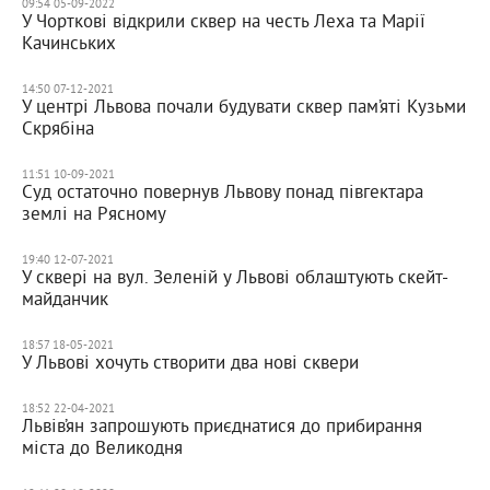
09:54 05-09-2022
У Чорткові відкрили сквер на честь Леха та Марії
Качинських
14:50 07-12-2021
У центрі Львова почали будувати сквер пам’яті Кузьми
Скрябіна
11:51 10-09-2021
Суд остаточно повернув Львову понад півгектара
землі на Рясному
19:40 12-07-2021
У сквері на вул. Зеленій у Львові облаштують скейт-
майданчик
18:57 18-05-2021
У Львові хочуть створити два нові сквери
18:52 22-04-2021
Львів’ян запрошують приєднатися до прибирання
міста до Великодня