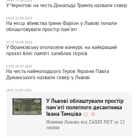
14:43 17-10-2025
У Чернігові на честь Дональда Трампа назвали сквер
19:19 22-09-2025
На місці вбивства Ірини Фаріон у Львові почали
облаштовувати простір памʼяті
17:23 18-09-2025
У Франківську оголосили конкурс на найкращий
проєкт Алеї пам’яті загиблих героїв
13:03 24-07-2025
На честь наймолодшого Героя України Павла
Думанського назвали сквер у Львові
19:47 22-07-2025
У Львові облаштували простір
пам'яті полеглого десантника
Івана Тимціва
Новини Львова від ZAXID.NET за 22
липня