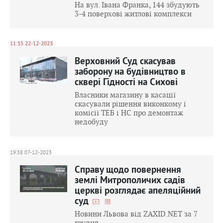
На вул. Івана Франка, 144 збудують
3-4 поверхові житлові комплекси
11:15 22-12-2023
Верховний Суд скасував
заборону на будівництво в
сквері Гідності на Сихові
Власники магазину в касації
скасували рішення виконкому і
комісії ТЕБ і НС про демонтаж
недобуду
19:38 07-12-2023
Справу щодо повернення
землі Митрополичих садів
церкві розглядає апеляційний
суд
Новини Львова від ZAXID.NET за 7
грудня