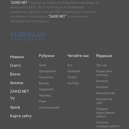
"ZAXID.NET "
працює за підтримки Європейського фонду за
демократію (EED). Зміст публікацій не обов’язково
відображає офіційну позицію EED. Інформація чи погляди,
висловлені у публікаціях
"ZAXID.NET "
є виключною
відповідальністю редакції.
Рубрики
Читайте нас
Редакція
Новини
Статті
Львів
Rss
Про нас
Прикарпаття
Facebook
Редакційна
Блоги
політика
Тернопіль
Twitter
Команда
Анонси
Волинь
YouTube
Контакти
Закарпаття
ZAXID.NET
Напишіть нам
Чернівці
TV
Реклама на
Рівне
сайті
Архів
Хмельницький
Правила
користування
Карта сайту
сайтом
Політика
конфіденційності