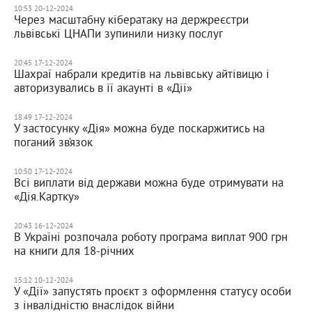
10:53 20-12-2024
Через масштабну кібератаку на держреєстри
львівські ЦНАПи зупинили низку послуг
20:45 17-12-2024
Шахраї набрали кредитів на львівську айтівицю і
авторизувались в її акаунті в «Дії»
18:49 17-12-2024
У застосунку «Дія» можна буде поскаржитись на
поганий зв’язок
10:50 17-12-2024
Всі виплати від держави можна буде отримувати на
«Дія.Картку»
20:43 16-12-2024
В Україні розпочала роботу програма виплат 900 грн
на книги для 18-річних
15:12 10-12-2024
У «Дії» запустять проєкт з оформлення статусу особи
з інвалідністю внаслідок війни