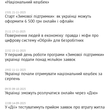
«Національний кешбек»
13:01 21-11-2025
Старт «Зимової підтримки»: як українці можуть
оформити 6 500 грн онлайн і офлайн
21:11 17-11-2025
Повернення людей в економіку: правда і міфи про
цифрову систему «Обрій» для безробітних
22:52 15-11-2025
У перший день роботи програми «Зимової підтримки»
українці подали понад мільйон заявок
19:02 11-11-2025
Українці почали отримувати національний кешбек за
серпень
09:35 09-10-2025
Українці зможуть розлучатися онлайн через «Дію»
22:00 14-09-2025
У «Дії» тестуватимуть прийом заявок про втрату житла