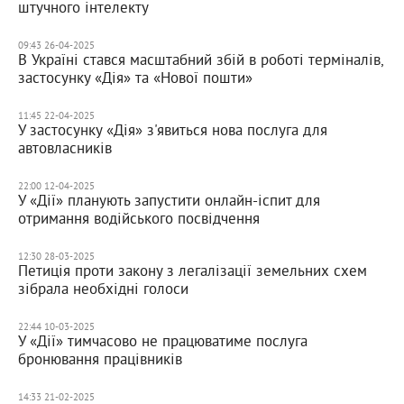
штучного інтелекту
09:43 26-04-2025
В Україні стався масштабний збій в роботі терміналів,
застосунку «Дія» та «Нової пошти»
11:45 22-04-2025
У застосунку «Дія» з'явиться нова послуга для
автовласників
22:00 12-04-2025
У «Дії» планують запустити онлайн-іспит для
отримання водійського посвідчення
12:30 28-03-2025
Петиція проти закону з легалізації земельних схем
зібрала необхідні голоси
22:44 10-03-2025
У «Дії» тимчасово не працюватиме послуга
бронювання працівників
14:33 21-02-2025