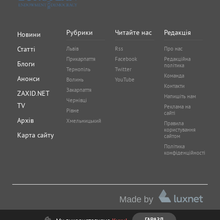
Рубрики
Читайте нас
Редакція
Новини
Статті
Львів
Rss
Про нас
Прикарпаття
Facebook
Редакційна
Блоги
політика
Тернопіль
Twitter
Команда
Анонси
Волинь
YouTube
Контакти
Закарпаття
ZAXID.NET
Напишіть нам
Чернівці
TV
Реклама на
Рівне
сайті
Архів
Хмельницький
Правила
користування
Карта сайту
сайтом
Політика
конфіденційності
Made by