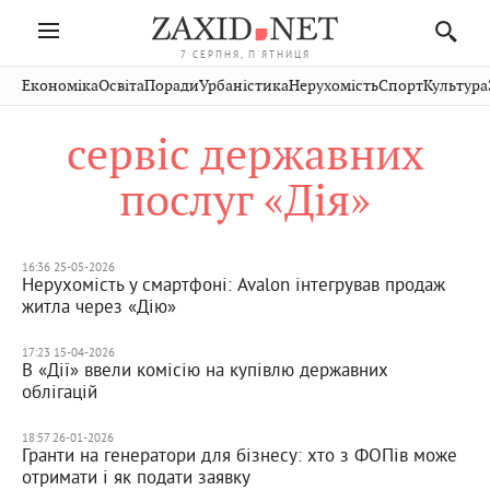
7 СЕРПНЯ, П'ЯТНИЦЯ
Івано-
Публікації
Авто
Словко
Культура
Економіка
Освіта
Поради
Урбаністика
Нерухомість
Спорт
Культура
Стрий
Рівне
Франківськ
Світ
Економіка
Рецепти
Здоров'я
Дрогобич
Львів
Тернопіль
сервіс державних
Кіно
Дім
Спорт
Краєзнавство
Хмельницький
Чернівці
Волинь
послуг «Дія»
Фото
Освіта
Нерухомість
Домашні
Вінниця
Шептицький
Закарпаття
тварини
16:36 25-05-2026
Нерухомість у смартфоні: Avalon інтегрував продаж
житла через «Дію»
17:23 15-04-2026
В «Дії» ввели комісію на купівлю державних
облігацій
18:57 26-01-2026
Гранти на генератори для бізнесу: хто з ФОПів може
отримати і як подати заявку