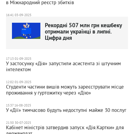
в Міжнародний реєстр збитків
16:41 03-09-2025
Рекордні 507 млн грн кешбеку
отримали українці в липні.
Цифра дня
17:13 01-09-2025
У застосунку «Дія» запустили асистента зі штучним
інтелектом
12:02 01-09-2025
Студенти частини вишів можуть зареєструвати місце
проживання у гуртожитку через «Дію»
15:37 16-08-2025
У «Дії» тимчасово будуть недоступні майже 30 послуг
21:50 30-07-2025
Кабінет міністрів затвердив запуск «Дія.Картки» для
держвиплат