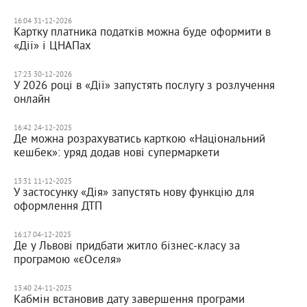
16:04 31-12-2026
Картку платника податків можна буде оформити в
«Дії» і ЦНАПах
17:23 30-12-2026
У 2026 році в «Дії» запустять послугу з розлучення
онлайн
16:42 24-12-2025
Де можна розрахуватись карткою «Національний
кешбек»: уряд додав нові супермаркети
13:31 11-12-2025
У застосунку «Дія» запустять нову функцію для
оформлення ДТП
16:17 04-12-2025
Де у Львові придбати житло бізнес-класу за
програмою «єОселя»
13:40 24-11-2025
Кабмін встановив дату завершення програми