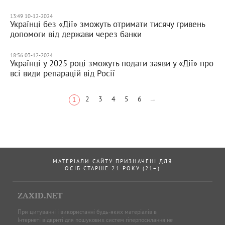
13:49 10-12-2024
Українці без «Дії» зможуть отримати тисячу гривень
допомоги від держави через банки
18:56 03-12-2024
Українці у 2025 році зможуть подати заяви у «Дії» про
всі види репарацій від Росії
2
3
4
5
6
→
1
МАТЕРІАЛИ САЙТУ ПРИЗНАЧЕНІ ДЛЯ
ОСІБ СТАРШЕ 21 РОКУ (21+)
ZAXID.NET
При цитуванні і використанні будь-яких матеріалів в
Інтернеті відкриті для пошукових систем гіперпосилання не