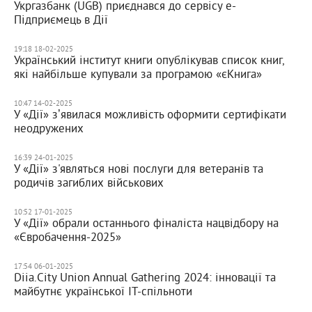
Укргазбанк (UGB) приєднався до сервісу е-
Підприємець в Дії
19:18 18-02-2025
Український інститут книги опублікував список книг,
які найбільше купували за програмою «єКнига»
10:47 14-02-2025
У «Дії» зʼявилася можливість оформити сертифікати
неодружених
16:39 24-01-2025
У «Дії» з'являться нові послуги для ветеранів та
родичів загиблих військових
10:52 17-01-2025
У «Дії» обрали останнього фіналіста нацвідбору на
«Євробачення-2025»
17:54 06-01-2025
Diia.City Union Annual Gathering 2024: інновації та
майбутнє української IT-спільноти