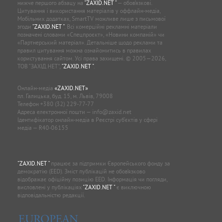
нижче першого абзацу на
"ZAXID.NET "
— обов’язкові.
Цитування і використання матеріалів у оффлайн-медіа,
Мобільних додатках, SmartTV можливе лише з письмової
згоди
"ZAXID.NET "
. Всі комерційні рекламні матеріали
позначені словами «Спецпроєкт», «Новини компаній» чи
«Партнерський матеріал». Детальніше щодо реклами та
правил цитування можна ознайомитись в правилах
користування сайтом. Усі права захищені. © 2005—2026,
ТОВ “ЗАХІД.НЕТ”,
"ZAXID.NET "
.
Онлайн-медіа
«ZAXID.NET»
пл. Галицька, буд. 15, м. Львів, 79008
Телефон
+380 (32) 229-77-77
Адреса електронної пошти —
info@zaxid.net
Ідентифікатор онлайн-медіа в Реєстрі суб'єктів у сфері
медіа — R40-06155
"ZAXID.NET "
працює за підтримки Європейського фонду за
демократію (EED). Зміст публікацій не обов’язково
відображає офіційну позицію EED. Інформація чи погляди,
висловлені у публікаціях
"ZAXID.NET "
є виключною
відповідальністю редакції.