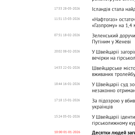
Ісландія стала на
17:53 28-05-2026
«Нафтогаз» остато
11:51 13-03-2026
«Газпрому» на 1,4 
Зеленський доручив
07:51 18-02-2026
Путіним у Женеві
У Швейцарії загорі
20:02 08-02-2026
вечірки на гірсько
Швейцарське міст
14:53 22-01-2026
вживаних тролейбу
У Швейцарії суд зо
18:44 16-01-2026
незаконно отриман
За підозрою у вби
17:18 13-01-2026
українців
У Швейцарії іденти
15:24 05-01-2026
гірськолижному ку
Десятки людей заг
10:00 01-01-2026