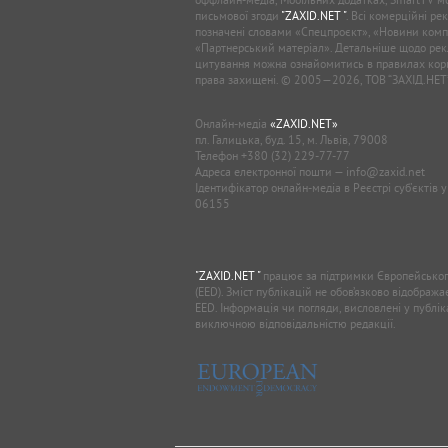
письмової згоди
"ZAXID.NET "
. Всі комерційні ре
позначені словами «Спецпроєкт», «Новини комп
«Партнерський матеріал». Детальніше щодо рек
цитування можна ознайомитись в правилах кори
права захищені. © 2005—2026, ТОВ “ЗАХІД.НЕТ
Онлайн-медіа
«ZAXID.NET»
пл. Галицька, буд. 15, м. Львів, 79008
Телефон
+380 (32) 229-77-77
Адреса електронної пошти —
info@zaxid.net
Ідентифікатор онлайн-медіа в Реєстрі суб'єктів 
06155
"ZAXID.NET "
працює за підтримки Європейськог
(EED). Зміст публікацій не обов’язково відображ
EED. Інформація чи погляди, висловлені у публі
виключною відповідальністю редакції.