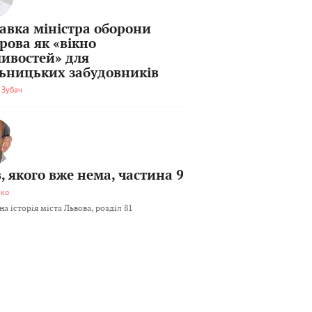
тавка міністра оборони
рова як «вікно
ивостей» для
льницьких забудовників
 Зубач
, якого вже нема, частина 9
мко
а історія міста Львова, розділ 81