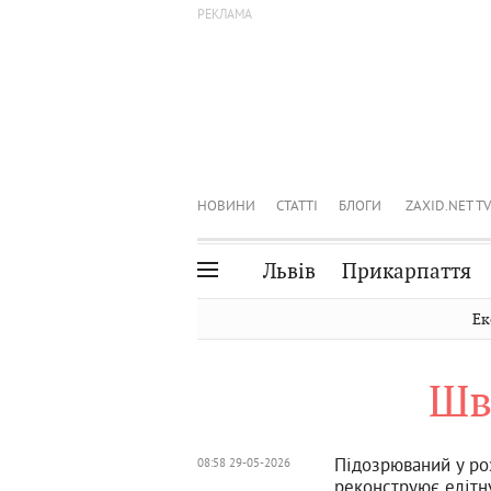
НОВИНИ
СТАТТІ
БЛОГИ
ZAXID.NET TV
Львів
Прикарпаття
Івано-Франківськ
Рівне
Ек
Тернопіль
Львів
Шв
Волинь
Чернівці
Закарпаття
Шептицький
Підозрюваний у ро
08:58 29-05-2026
реконструює елітну