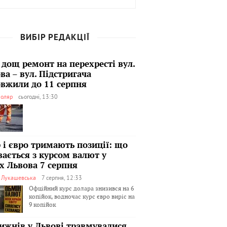
ВИБІР РЕДАКЦІЇ
 дощ ремонт на перехресті вул.
ва – вул. Підстригача
вжили до 11 серпня
оляр
сьогодні, 13:30
 і євро тримають позиції: що
вається з курсом валют у
х Львова 7 серпня
я Лукашевська
7 серпня, 12:33
Офційний курс долара знизився на 6
копійок, водночас курс євро виріс на
9 копійок
тижнів у Львові травмувалися