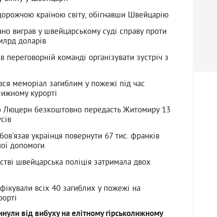
йдорожчою країною світу, обігнавши Швейцарію
чно виграв у швейцарському суді справу проти
млрд доларів
 переговорній команді організувати зустріч з
вся меморіал загиблим у пожежі під час
лижному курорті
о Люцерн безкоштовно передасть Житомиру 13
сів
бов'язав українця повернути 67 тис. франків
ої допомоги
встві швейцарська поліція затримала двох
фікували всіх 40 загиблих у пожежі на
рорті
инули від вибуху на елітному гірськолижному