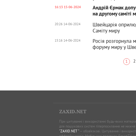
Андрій Єрмак допу
16:13 15-06-2024
на другому саміті 
Швейцарія оприлюд
20:26 14-06-2024
Саміту миру
Росія розгорнула 
15:16 14-06-2024
форуму миру у Шве
2
1
ZAXID.NET
При цитуванні і використанні будь-яких матеріал
для пошукових систем гіперпосилання не нижче
"ZAXID.NET "
— обов’язкові. Цитування і використ
оффлайн-медіа, Мобільних додатках, SmartTV 