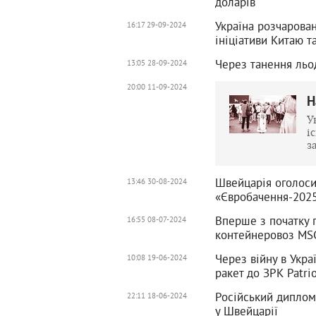
доларів
Україна розчарова
16:17 29-09-2024
ініціативи Китаю т
Через танення льо
13:05 28-09-2024
20:00 11-09-2024
Н
У
і
з
Швейцарія оголоси
13:46 30-08-2024
«Євробачення-202
Вперше з початку 
16:55 08-07-2024
контейнеровоз MS
Через війну в Укр
10:08 19-06-2024
ракет до ЗРК Patri
Російський диплом
22:11 18-06-2024
у Швейцарії