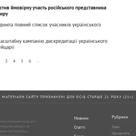
стив ймовірну участь російського представника
миру
нила повний список учасників українського
масштабну кампанію дискредитації українського
йцарії
3
4
5
6
→
МАТЕРІАЛИ САЙТУ ПРИЗНАЧЕНІ ДЛЯ ОСІБ СТАРШЕ 21 РОКУ (21+)
Рубрики
Новини
ів в Інтернеті відкриті
 першого абзацу на
Статті
Львів
ання матеріалів у
Прикарпаття
можливе лише з