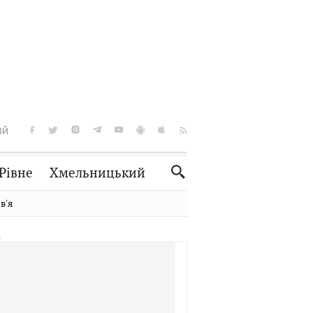
ІЙ
Рівне
Хмельницький
Словко
Культура
вʼя
Рецепти
Здоров'я
Спорт
Краєзнавство
Нерухомість
Домашні тварини