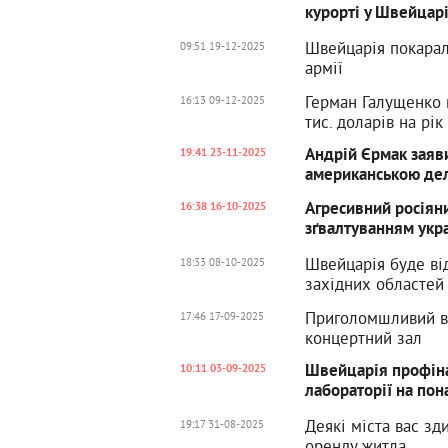
курорті у Швейцарі
Швейцарія покарал
09:51 19-12-2025
армії
Герман Галущенко н
16:13 09-12-2025
тис. доларів на рік
Андрій Єрмак заяви
19:41 23-11-2025
американською дел
Агресивний росіян
16:38 16-10-2025
зґвалтуванням укр
Швейцарія буде від
18:33 08-10-2025
західних областей
Приголомшливий ви
17:46 17-09-2025
концертний зал
Швейцарія профіна
10:11 03-09-2025
лабораторії на пон
Деякі міста вас зд
19:17 31-08-2025
оренду житла