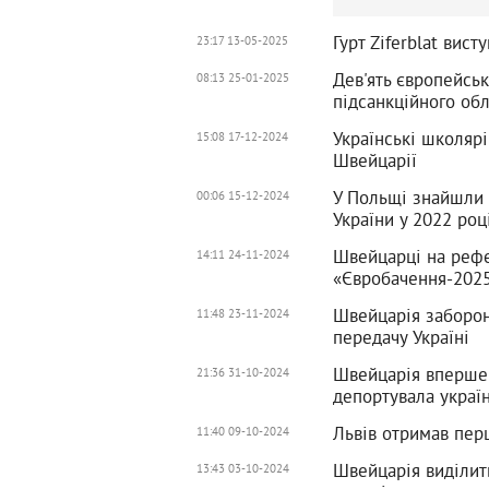
Гурт Ziferblat вис
23:17 13-05-2025
Дев'ять європейсь
08:13 25-01-2025
підсанкційного обл
Українські школярі
15:08 17-12-2024
Швейцарії
У Польщі знайшли 1
00:06 15-12-2024
України у 2022 роц
Швейцарці на рефе
14:11 24-11-2024
«Євробачення-202
Швейцарія заборон
11:48 23-11-2024
передачу Україні
Швейцарія вперше 
21:36 31-10-2024
депортувала украї
Львів отримав перш
11:40 09-10-2024
Швейцарія виділить
13:43 03-10-2024