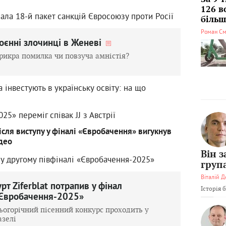
126 в
ала 18-й пакет санкцій Євросоюзу проти Росії
більші
Роман См
оєнні злочинці в Женеві
рикра помилка чи повзуча амністія?
 інвестують в українську освіту: на що
25» переміг співак JJ з Австрії
 після виступу у фіналі «Євробачення» вигукнув
ідео
Він 
 у другому півфіналі «Євробачення-2025»
груп
Віталій Д
урт Ziferblat потрапив у фінал
Історія 
Євробачення-2025»
ьогорічний пісенний конкурс проходить у
азелі