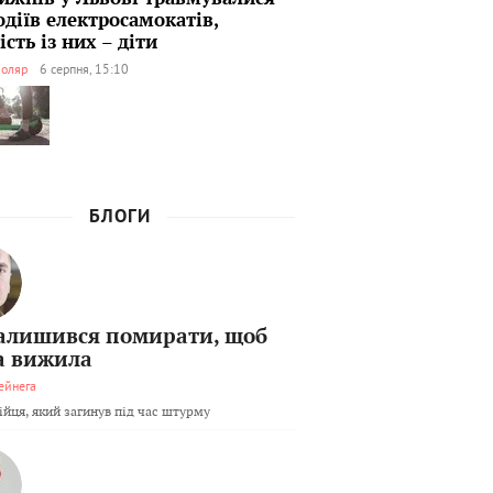
одіїв електросамокатів,
сть із них – діти
оляр
6 серпня, 15:10
БЛОГИ
залишився помирати, щоб
а вижила
ейнега
бійця, який загинув під час штурму