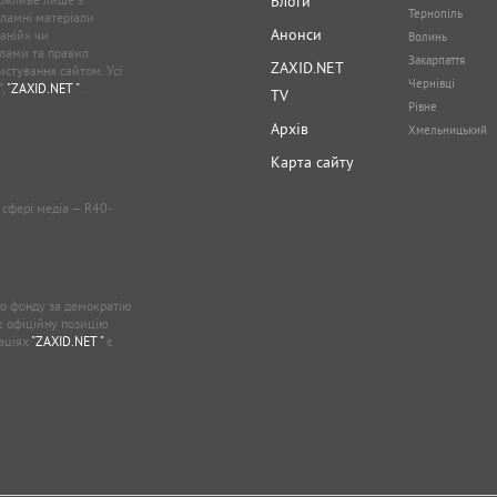
Блоги
Тернопіль
кламні матеріали
Анонси
аній» чи
Волинь
лами та правил
Закарпаття
ZAXID.NET
стування сайтом. Усі
Чернівці
”,
"ZAXID.NET "
.
TV
Рівне
Архів
Хмельницький
Карта сайту
у сфері медіа — R40-
о фонду за демократію
ає офіційну позицію
каціях
"ZAXID.NET "
є