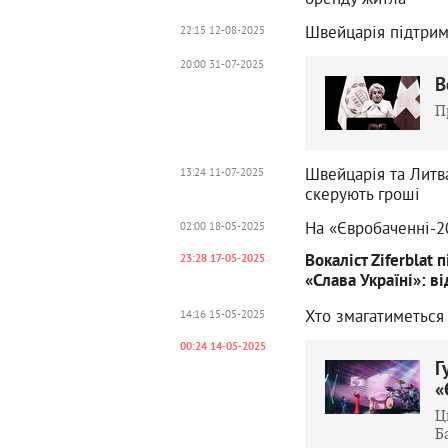
Швейцарія підтрим
22:15 12-08-2025
20:00 31-07-2025
В
П
Швейцарія та Литва
13:24 11-07-2025
скерують гроші
На «Євробаченні-20
02:00 18-05-2025
Вокаліст Ziferblat
23:28 17-05-2025
«Слава Україні»: в
Хто змагатиметься
14:16 15-05-2025
00:24 14-05-2025
Г
«
Ц
Б