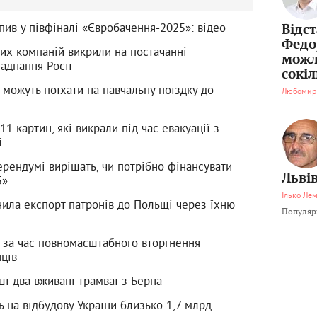
тупив у півфіналі «Євробачення-2025»: відео
Відс
Федо
ких компаній викрили на постачанні
можл
аднання Росії
сокі
 можуть поїхати на навчальну поїздку до
Любомир
1 картин, які викрали під час евакуації з
і
рендумі вирішать, чи потрібно фінансувати
Львів
5»
Ілько Ле
ила експорт патронів до Польщі через їхню
Популярн
за час повномасштабного вторгнення
нців
і два вживані трамваї з Берна
 на відбудову України близько 1,7 млрд