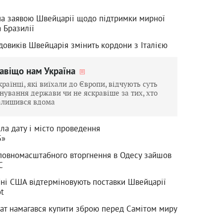
на заявою Швейцарії щодо підтримки мирної
а Бразилії
довиків Швейцарія змінить кордони з Італією
авіщо нам Україна
країнці, які виїхали до Європи, відчують суть
снування держави чи не яскравіше за тих, хто
алишився вдома
ла дату і місто проведення
5»
повномасштабного вторгнення в Одесу зайшов
C
аїні США відтерміновують поставки Швейцарії
ot
ат намагався купити зброю перед Самітом миру