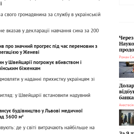
ї
а свого громадянина за службу в українській
е вказав у декларації навчання сина за 200
Через
Науко
в про значний прогрес під час перемовин з
продо
егацією у Женеві
Роман См
ин у Швейцарії погрожує вбивством і
аїнським біженкам
мовляти у наданні прихистку українцям зі
Долар
відбу
гляд: у Швейцарії встановили надувний
банка
Анастасі
нсує будівництво у Львові медичної
ад 3600 м²
ивують: де у світі витрачають найбільше на
За 9 