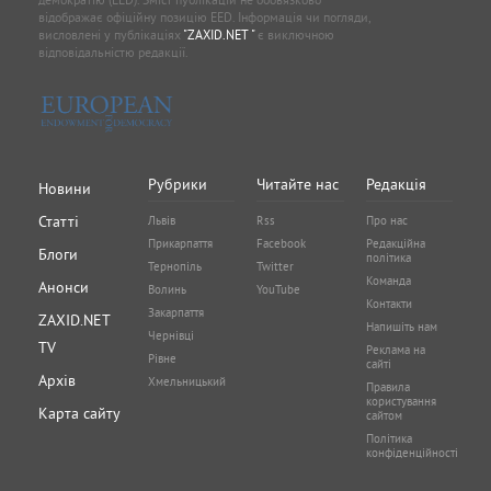
відображає офіційну позицію EED. Інформація чи погляди,
висловлені у публікаціях
"ZAXID.NET "
є виключною
відповідальністю редакції.
Рубрики
Читайте нас
Редакція
Новини
Статті
Львів
Rss
Про нас
Прикарпаття
Facebook
Редакційна
Блоги
політика
Тернопіль
Twitter
Команда
Анонси
Волинь
YouTube
Контакти
Закарпаття
ZAXID.NET
Напишіть нам
Чернівці
TV
Реклама на
Рівне
сайті
Архів
Хмельницький
Правила
користування
Карта сайту
сайтом
Політика
конфіденційності