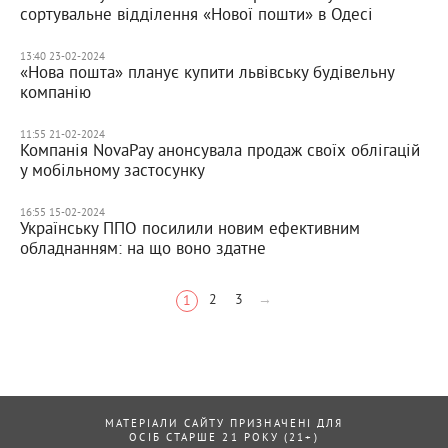
сортувальне відділення «Нової пошти» в Одесі
13:40 23-02-2024
«Нова пошта» планує купити львівську будівельну
компанію
11:55 21-02-2024
Компанія NovaPay анонсувала продаж своїх облігацій
у мобільному застосунку
16:55 15-02-2024
Українську ППО посилили новим ефективним
обладнанням: на що воно здатне
2
3
→
1
МАТЕРІАЛИ САЙТУ ПРИЗНАЧЕНІ ДЛЯ
ОСІБ СТАРШЕ 21 РОКУ (21+)