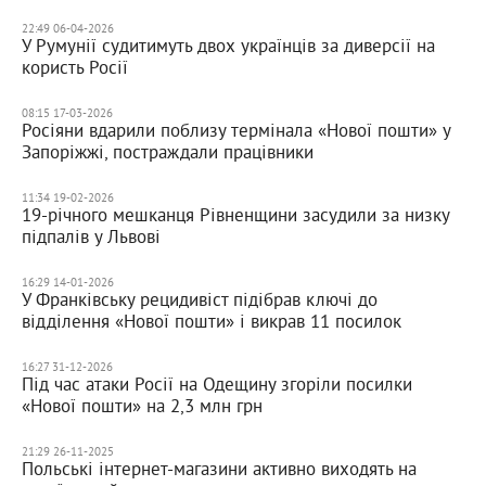
22:49 06-04-2026
У Румунії судитимуть двох українців за диверсії на
користь Росії
08:15 17-03-2026
Росіяни вдарили поблизу термінала «Нової пошти» у
Запоріжжі, постраждали працівники
11:34 19-02-2026
19-річного мешканця Рівненщини засудили за низку
підпалів у Львові
16:29 14-01-2026
У Франківську рецидивіст підібрав ключі до
відділення «Нової пошти» і викрав 11 посилок
16:27 31-12-2026
Під час атаки Росії на Одещину згоріли посилки
«Нової пошти» на 2,3 млн грн
21:29 26-11-2025
Польські інтернет-магазини активно виходять на