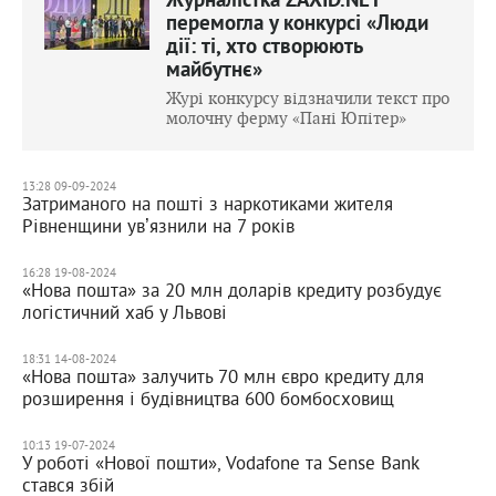
Журналістка ZAXID.NET
перемогла у конкурсі «Люди
дії: ті, хто створюють
майбутнє»
Журі конкурсу відзначили текст про
молочну ферму «Пані Юпітер»
13:28 09-09-2024
Затриманого на пошті з наркотиками жителя
Рівненщини увʼязнили на 7 років
16:28 19-08-2024
«Нова пошта» за 20 млн доларів кредиту розбудує
логістичний хаб у Львові
18:31 14-08-2024
«Нова пошта» залучить 70 млн євро кредиту для
розширення і будівництва 600 бомбосховищ
10:13 19-07-2024
У роботі «Нової пошти», Vodafone та Sense Bank
стався збій