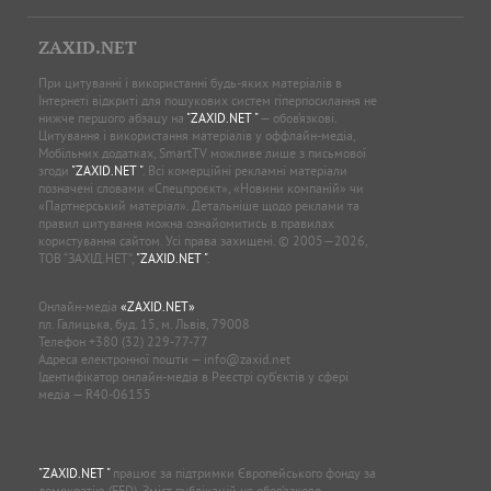
ZAXID.NET
При цитуванні і використанні будь-яких матеріалів в
Інтернеті відкриті для пошукових систем гіперпосилання не
нижче першого абзацу на
"ZAXID.NET "
— обов’язкові.
Цитування і використання матеріалів у оффлайн-медіа,
Мобільних додатках, SmartTV можливе лише з письмової
згоди
"ZAXID.NET "
. Всі комерційні рекламні матеріали
позначені словами «Спецпроєкт», «Новини компаній» чи
«Партнерський матеріал». Детальніше щодо реклами та
правил цитування можна ознайомитись в правилах
користування сайтом. Усі права захищені. © 2005—2026,
ТОВ “ЗАХІД.НЕТ”,
"ZAXID.NET "
.
Онлайн-медіа
«ZAXID.NET»
пл. Галицька, буд. 15, м. Львів, 79008
Телефон
+380 (32) 229-77-77
Адреса електронної пошти —
info@zaxid.net
Ідентифікатор онлайн-медіа в Реєстрі суб'єктів у сфері
медіа — R40-06155
"ZAXID.NET "
працює за підтримки Європейського фонду за
демократію (EED). Зміст публікацій не обов’язково