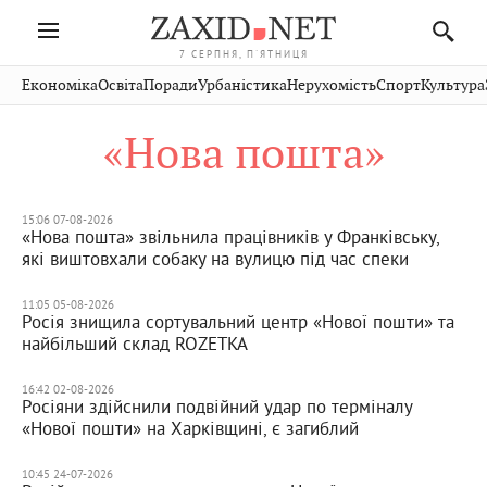
7 СЕРПНЯ, П'ЯТНИЦЯ
Івано-
Публікації
Авто
Словко
Культура
Економіка
Освіта
Поради
Урбаністика
Нерухомість
Спорт
Культура
Стрий
Рівне
Франківськ
Світ
Економіка
Рецепти
Здоров'я
Дрогобич
Львів
Тернопіль
«Нова пошта»
Кіно
Дім
Спорт
Краєзнавство
Хмельницький
Чернівці
Волинь
Фото
Освіта
Нерухомість
Домашні
Вінниця
Шептицький
Закарпаття
тварини
15:06 07-08-2026
«Нова пошта» звільнила працівників у Франківську,
які виштовхали собаку на вулицю під час спеки
11:05 05-08-2026
Росія знищила сортувальний центр «Нової пошти» та
найбільший склад ROZETKA
16:42 02-08-2026
Росіяни здійснили подвійний удар по терміналу
«Нової пошти» на Харківщині, є загиблий
10:45 24-07-2026