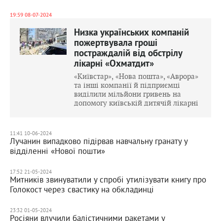
19:59 08-07-2024
Низка українських компаній
пожертвувала гроші
постраждалій від обстрілу
лікарні «Охматдит»
«Київстар», «Нова пошта», «Аврора»
та інші компанії й підприємці
виділили мільйони гривень на
допомогу київській дитячій лікарні
11:41 10-06-2024
Лучанин випадково підірвав навчальну гранату у
відділенні «Нової пошти»
17:52 21-05-2024
Митників звинуватили у спробі утилізувати книгу про
Голокост через свастику на обкладинці
23:32 01-05-2024
Росіяни влучили балістичними ракетами у